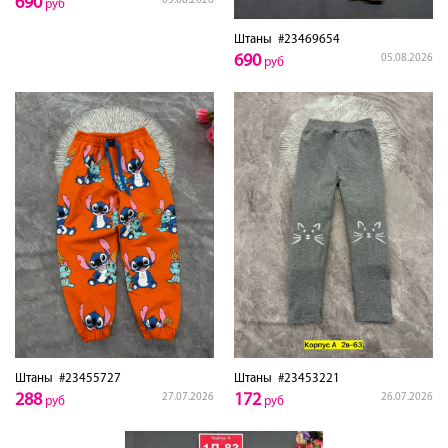
690
05.08.2026
руб
Штаны
#23469654
690
05.08.2026
руб
Штаны
#23455727
Штаны
#23453221
288
172
27.07.2026
26.07.2026
руб
руб