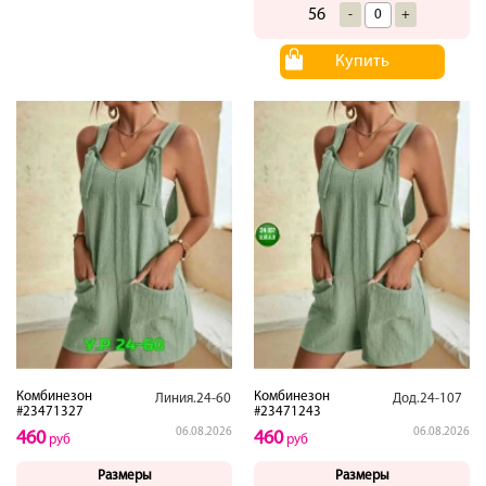
56
-
+
Купить
Комбинезон
Комбинезон
Линия.24-60
Дод.24-107
#23471327
#23471243
06.08.2026
06.08.2026
460
460
руб
руб
Размеры
Размеры