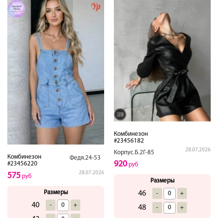
Комбинезон
#23456182
28.07.2026
Корпус.Б.2Г-85
Комбинезон
Федя.24-53
920
#23456220
руб
28.07.2026
575
руб
Размеры
Размеры
46
-
+
40
-
+
48
-
+