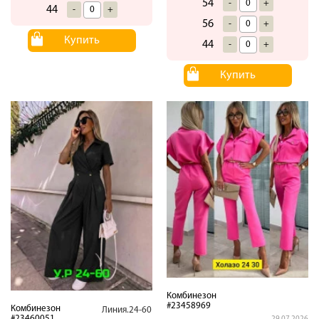
54
-
+
44
-
+
56
-
+
Купить
44
-
+
Купить
Комбинезон
#23458969
Комбинезон
Линия.24-60
#23460051