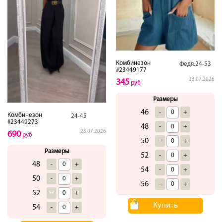
Комбинезон
Федя.24-53
#23449177
23.07.2026
345
руб
Размеры
46
-
+
Комбинезон
24-45
#23449273
48
-
+
23.07.2026
690
руб
50
-
+
Размеры
52
-
+
48
-
+
54
-
+
50
-
+
56
-
+
52
-
+
Купить
54
-
+