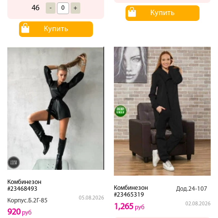
46
-
+
Купить
Купить
Комбинезон
Комбинезон
#23468493
Дод.24-107
#23465319
05.08.2026
Корпус.Б.2Г-85
02.08.2026
1,265
руб
920
руб