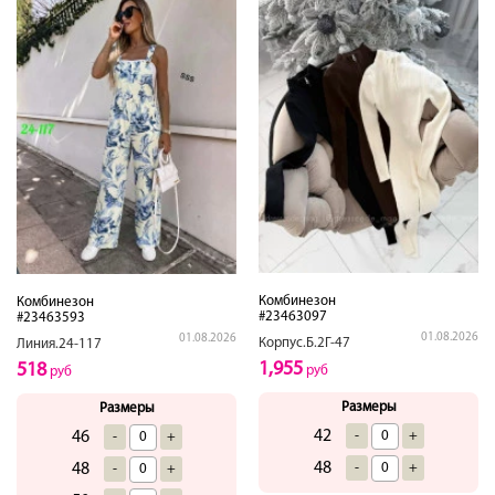
Комбинезон
Комбинезон
#23463097
#23463593
01.08.2026
01.08.2026
Корпус.Б.2Г-47
Линия.24-117
1,955
518
руб
руб
Размеры
Размеры
42
-
+
46
-
+
48
-
+
48
-
+