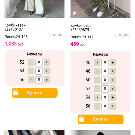
Комбинезон
Комбинезон
#23470137
#23469875
06.08.2026
05.08.2026
Линия.24-128
Линия.24-117
1,035
459
руб
руб
Размеры
Размеры
52
-
+
46
-
+
54
-
+
48
-
+
56
-
+
50
-
+
52
-
+
Купить
54
-
+
56
-
+
Купить