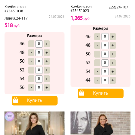
Комбинезон
Комбинезон
Дод.24-107
#23451023
#23451038
24.07.2026
24.07.2026
1,265
Линия.24-117
руб
518
руб
Размеры
Размеры
46
-
+
46
-
+
48
-
+
48
-
+
50
-
+
50
-
+
52
-
+
52
-
+
54
-
+
54
-
+
44
-
+
56
-
+
Купить
Купить