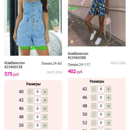
Комбинезон
#23460388
Комбинезон
30.07.2026
Линия.24-60
Линия.24-117
#23460538
402
руб
30.07.2026
575
руб
Размеры
Размеры
42
-
+
40
-
+
46
-
+
42
-
+
48
-
+
46
-
+
50
-
+
48
-
+
52
-
+
50
-
+