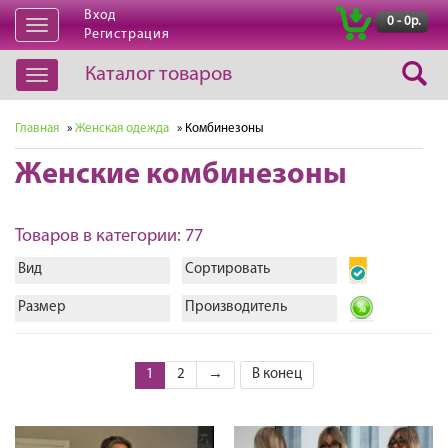
Вход
|
0 - 0р.
Открыть
Регистрация
навигацию
Каталог товаров
Открыть
навигацию
Главная
»
Женская одежда
» Комбинезоны
Женские комбинезоны
Товаров в категории: 77
Вид
Сортировать
Размер
Производитель
1
2
→
В конец