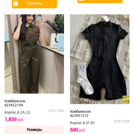
Купить
Комбинезон
#23452194
25.07.2026
Комбинезон
Корпус.Б.2А-22
#23451572
1,839
руб
25.07.2026
Корпус.Б.2Г-85
690
Размеры
руб