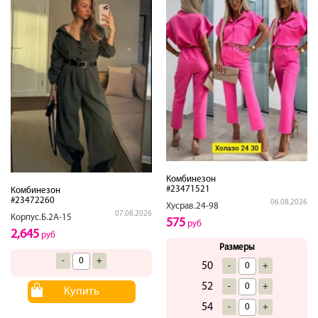
Комбинезон
#23471521
Комбинезон
#23472260
06.08.2026
Хусрав.24-98
07.08.2026
Корпус.Б.2А-15
575
руб
2,645
руб
Размеры
-
+
50
-
+
52
-
+
Купить
54
-
+