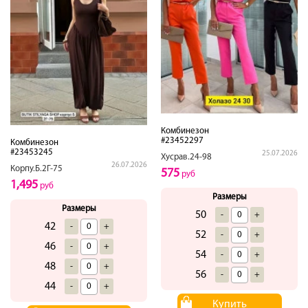
Комбинезон
#23452297
Комбинезон
#23453245
25.07.2026
Хусрав.24-98
26.07.2026
Корпу.Б.2Г-75
575
руб
1,495
руб
Размеры
Размеры
50
-
+
42
-
+
52
-
+
46
-
+
54
-
+
48
-
+
56
-
+
44
-
+
Купить