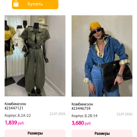
Купить
Комбинезон
Комбинезон
#23447121
#23446759
22.07.2026
22.07.2026
Корпус.Б.2А-22
Корпус.Б.2В-54
1,839
3,680
руб
руб
Размеры
Размеры