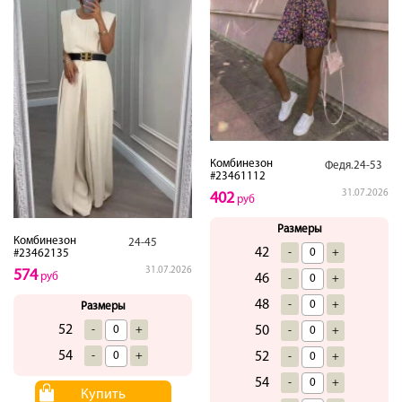
Комбинезон
Федя.24-53
#23461112
31.07.2026
402
руб
Размеры
Комбинезон
24-45
42
-
+
#23462135
31.07.2026
574
руб
46
-
+
48
-
+
Размеры
52
50
-
+
-
+
54
52
-
+
-
+
54
-
+
Купить