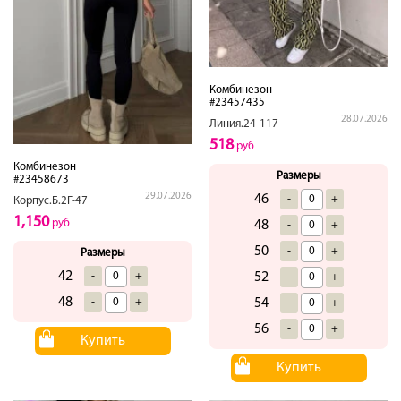
Комбинезон
#23457435
28.07.2026
Линия.24-117
518
руб
Комбинезон
Размеры
#23458673
29.07.2026
46
-
+
Корпус.Б.2Г-47
1,150
руб
48
-
+
50
-
+
Размеры
42
52
-
+
-
+
48
54
-
+
-
+
56
-
+
Купить
Купить