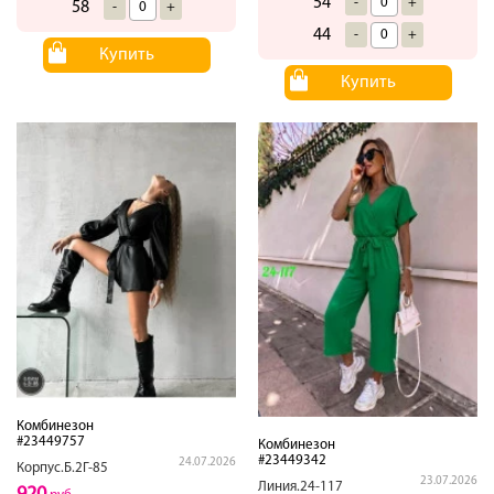
54
-
+
58
-
+
44
-
+
Купить
Купить
Комбинезон
#23449757
Комбинезон
#23449342
24.07.2026
Корпус.Б.2Г-85
23.07.2026
Линия.24-117