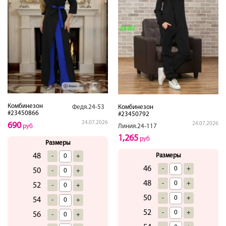
Комбинезон
Федя.24-53
Комбинезон
#23450866
#23450792
24.07.2026
690
24.07.2026
руб
Линия.24-117
1,265
руб
Размеры
48
Размеры
-
+
46
-
+
50
-
+
48
-
+
52
-
+
50
-
+
54
-
+
52
-
+
56
-
+