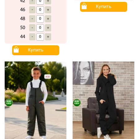
42
-
+
Купить
46
-
+
48
-
+
50
-
+
44
-
+
Купить