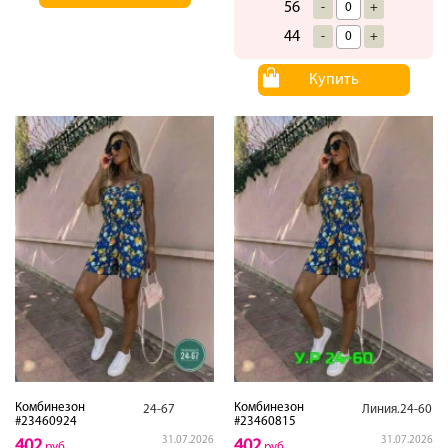
56
-
+
44
-
+
Купить
Комбинезон
Комбинезон
24-67
Линия.24-60
#23460924
#23460815
31.07.2026
31.07.2026
402
402
руб
руб