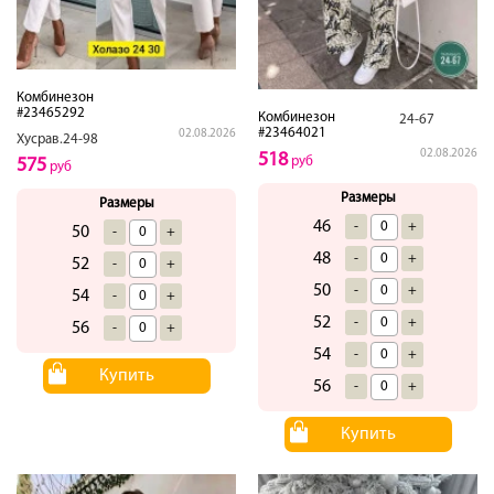
Комбинезон
#23465292
Комбинезон
24-67
#23464021
02.08.2026
Хусрав.24-98
02.08.2026
518
руб
575
руб
Размеры
Размеры
46
-
+
50
-
+
48
-
+
52
-
+
50
-
+
54
-
+
52
-
+
56
-
+
54
-
+
Купить
56
-
+
Купить