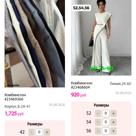
Комбинезон
Линия.24-60
#23468604
05.08.2026
920
Комбинезон
руб
#23469366
05.08.2026
Размеры
Корпус,Б.2А-41
1,725
52
-
+
руб
54
-
+
Размеры
56
-
+
42
-
+