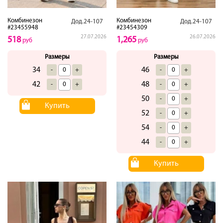
Комбинезон
Комбинезон
Дод.24-107
Дод.24-107
#23455948
#23454309
27.07.2026
26.07.2026
518
1,265
руб
руб
Размеры
Размеры
34
46
-
+
-
+
42
48
-
+
-
+
50
-
+
Купить
52
-
+
54
-
+
44
-
+
Купить