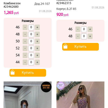
#23462315
Комбинезон
Дод.24-107
#23462680
01.08.2026
Корпус.Б.2Г-85
01.08.2026
1,265
руб
920
руб
Размеры
Размеры
46
-
+
46
-
+
48
-
+
48
-
+
50
-
+
Купить
52
-
+
54
-
+
44
-
+
Купить