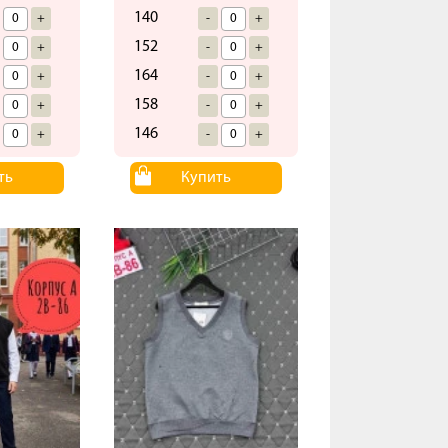
140
+
-
+
152
+
-
+
164
+
-
+
158
+
-
+
146
+
-
+
ть
Купить