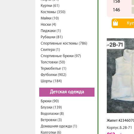
158
Куртки (61)
146
Костюмы (350)
Майки (10)
Ку
Носки (4)
Пиджаки (1)
Рубашки (81)
Спортивные костюмы (786)
Свитера (1)
Спортивные брюки (97)
Толстовки (50)
Термобелье (1)
Футболки (902)
Шорты (184)
Детская одежда
Брюки (90)
Блузки (139)
Водолазки (8)
Ветровки (3)
Жилет #234607
Домашняя одежда (1)
Корпус.Б.2В-71
Колготки (6)