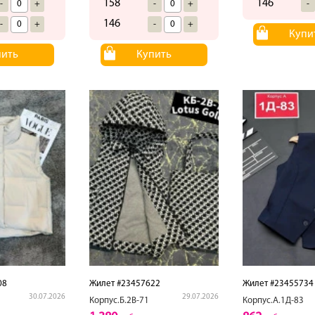
158
146
-
+
-
+
-
146
-
+
-
+
Купи
пить
Купить
08
Жилет #23457622
Жилет #23455734
30.07.2026
29.07.2026
Корпус.Б.2В-71
Корпус.А.1Д-83