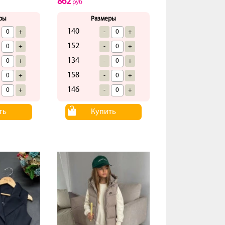
862
руб
ры
Размеры
140
+
-
+
152
+
-
+
134
+
-
+
158
+
-
+
146
+
-
+
ть
Купить