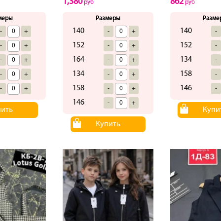
1,380
862
руб
руб
меры
Размеры
Разме
140
140
-
+
-
+
-
152
152
-
+
-
+
-
164
134
-
+
-
+
-
134
158
-
+
-
+
-
158
146
-
+
-
+
-
146
-
+
пить
Купи
Купить