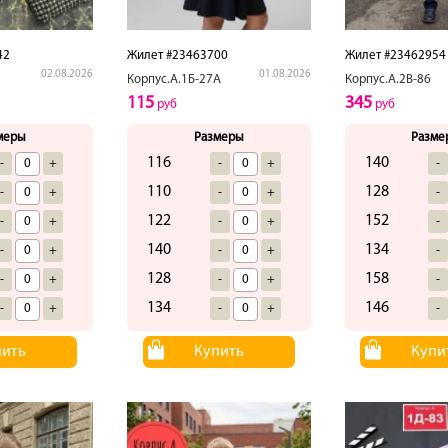
42
Жилет #23463700
Жилет #23462954
02.08.2026
01.08.2026
Корпус.А.1Б-27А
Корпус.А.2В-86
115
345
руб
руб
меры
Размеры
Разме
116
140
-
+
-
+
-
110
128
-
+
-
+
-
122
152
-
+
-
+
-
140
134
-
+
-
+
-
128
158
-
+
-
+
-
134
146
-
+
-
+
-
пить
Купить
Купи