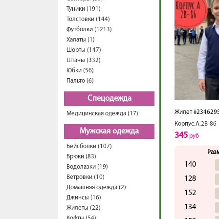
Туники (191)
Толстовки (144)
Футболки (1213)
Халаты (1)
Шорты (147)
Штаны (332)
Юбки (56)
Пальто (6)
Спецодежда
Жилет #234629
Медицинская одежда (17)
Корпус.А.2В-86
Мужская одежда
345
руб
Бейсболки (107)
Раз
Брюки (83)
140
Водолазки (19)
Ветровки (10)
128
Домашняя одежда (2)
152
Джинсы (16)
134
Жилеты (22)
Кофты (54)