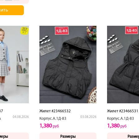
пить
37
Жилет #23466532
Жилет #23466531
04.08.2026
03.08.2026
А
Корпус.А.1Д-83
Корпус.А.1Д-83
1,380
1,380
руб
руб
меры
Размеры
Разме