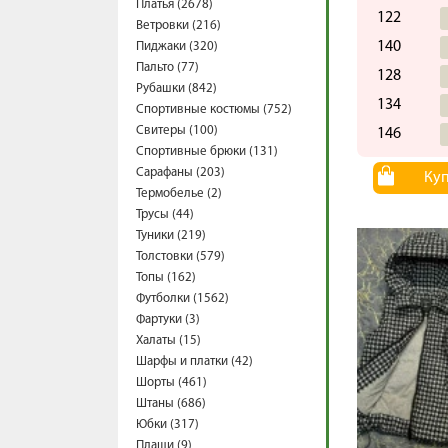
Платья (2678)
122
Ветровки (216)
140
Пиджаки (320)
Пальто (77)
128
Рубашки (842)
134
Спортивные костюмы (752)
Свитеры (100)
146
Спортивные брюки (131)
Сарафаны (203)
Ку
Термобелье (2)
Трусы (44)
Туники (219)
Толстовки (579)
Топы (162)
Футболки (1562)
Фартуки (3)
Халаты (15)
Шарфы и платки (42)
Шорты (461)
Штаны (686)
Юбки (317)
Плащи (9)