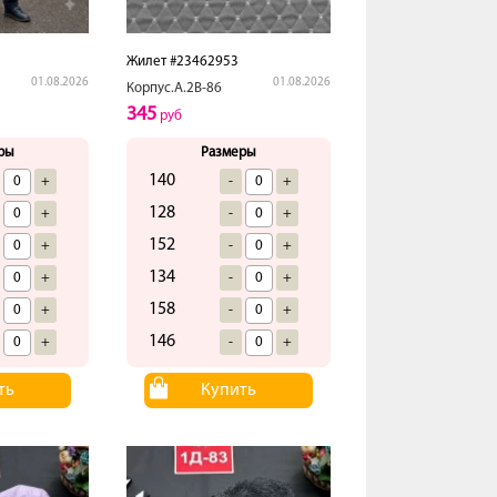
Жилет #23462953
01.08.2026
01.08.2026
Корпус.А.2В-86
345
руб
ры
Размеры
140
+
-
+
128
+
-
+
152
+
-
+
134
+
-
+
158
+
-
+
146
+
-
+
ть
Купить