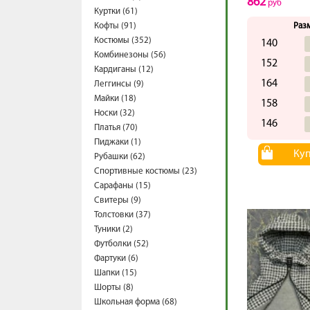
862
руб
Куртки (61)
Кофты (91)
Раз
Костюмы (352)
140
Комбинезоны (56)
152
Кардиганы (12)
164
Леггинсы (9)
Майки (18)
158
Носки (32)
146
Платья (70)
Пиджаки (1)
Ку
Рубашки (62)
Спортивные костюмы (23)
Сарафаны (15)
Свитеры (9)
Толстовки (37)
Туники (2)
Футболки (52)
Фартуки (6)
Шапки (15)
Шорты (8)
Школьная форма (68)