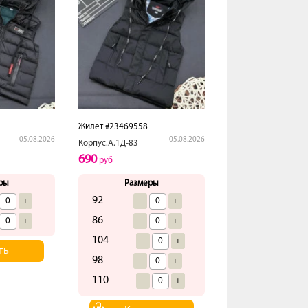
Жилет #23469558
05.08.2026
05.08.2026
Корпус.А.1Д-83
690
руб
ры
Размеры
92
+
-
+
86
+
-
+
104
-
+
ть
98
-
+
110
-
+