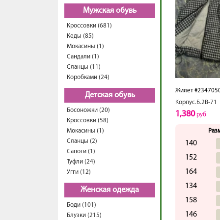
Мужская обувь
Кроссовки (681)
Кеды (85)
Мокасины (1)
Сандали (1)
Сланцы (11)
Коробками (24)
Жилет #234705
Детская обувь
Корпус.Б.2В-71
Босоножки (20)
1,380
руб
Кроссовки (58)
Мокасины (1)
Раз
Сланцы (2)
140
Сапоги (1)
152
Туфли (24)
164
Угги (12)
134
Женская одежда
158
Боди (101)
146
Блузки (215)