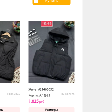
Купить
Жилет #23465032
03.08.2026
02.08.2026
Корпус.А.1Д-83
1,035
руб
ры
Размеры