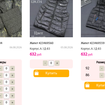
04
Жилет #23469560
Жилет #23469559
06.08.2026
05.08.2026
Корпус.А.1Д-83
Корпус.А.1Д-83
632
632
руб
руб
меры
Разме
-
+
92
-
+
-
Купить
86
-
+
-
-
+
Купи
-
+
-
+
-
+