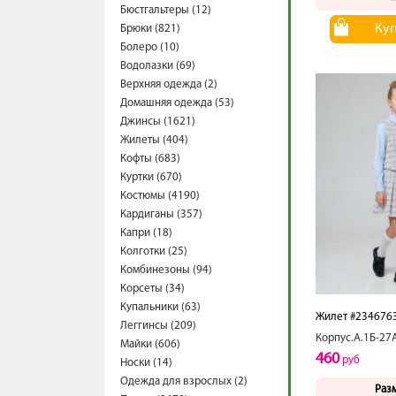
Бюстгальтеры (12)
Ку
Брюки (821)
Болеро (10)
Водолазки (69)
Верхняя одежда (2)
Домашняя одежда (53)
Джинсы (1621)
Жилеты (404)
Кофты (683)
Куртки (670)
Костюмы (4190)
Кардиганы (357)
Капри (18)
Колготки (25)
Комбинезоны (94)
Корсеты (34)
Купальники (63)
Жилет #234676
Леггинсы (209)
Корпус.А.1Б-27
Майки (606)
460
руб
Носки (14)
Одежда для взрослых (2)
Раз