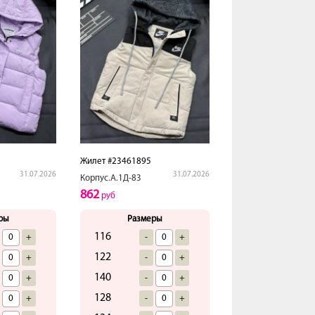
Жилет #23461895
31.07.2026
31.07.2026
Корпус.А.1Д-83
862
руб
ры
Размеры
116
+
-
+
122
+
-
+
140
+
-
+
128
+
-
+