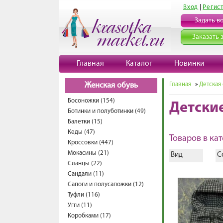
Вход
|
Регис
Задать в
Заказать 
Главная
Каталог
Новинки
Главная
»
Детская
Женская обувь
Босоножки (154)
Детски
Ботинки и полуботинки (49)
Балетки (15)
Кеды (47)
Товаров в кат
Кроссовки (447)
Мокасины (21)
Вид
С
Сланцы (22)
Сандали (11)
Сапоги и полусапожки (12)
Туфли (116)
Угги (11)
Коробками (17)