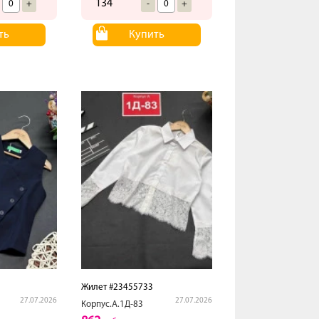
134
+
-
+
ть
Купить
Жилет #23455733
27.07.2026
27.07.2026
Корпус.А.1Д-83