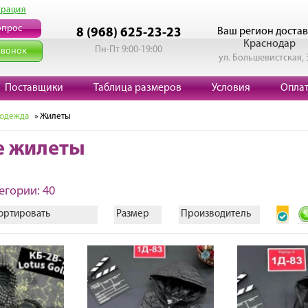
трация
опрос
Ваш регион достав
8 (968) 625-23-23
Краснодар
Пн-Пт 9:00-19:00
звонок
ул. Большевистская, 
Поставщики
Таблица размеров
Условия
Опла
 одежда
» Жилеты
е жилеты
егории: 40
ортировать
Размер
Производитель