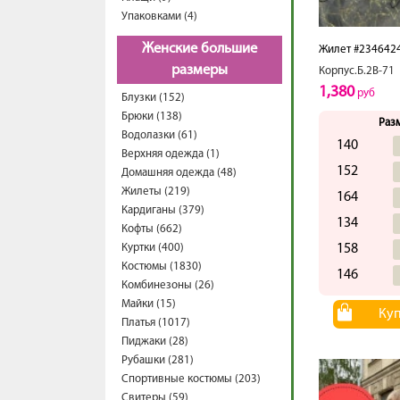
Упаковками (4)
Женские большие
Жилет #234642
размеры
Корпус.Б.2В-71
1,380
руб
Блузки (152)
Брюки (138)
Раз
Водолазки (61)
140
Верхняя одежда (1)
152
Домашняя одежда (48)
Жилеты (219)
164
Кардиганы (379)
134
Кофты (662)
Куртки (400)
158
Костюмы (1830)
146
Комбинезоны (26)
Майки (15)
Ку
Платья (1017)
Пиджаки (28)
Рубашки (281)
Спортивные костюмы (203)
Свитеры (59)