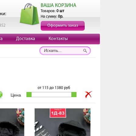
ВАША КОРЗИНА
Товаров:
0 шт
ки:
На сумму:
0р.
352
Оформить заказ
та
Доставка
Контакты
от
115
до
1380
руб