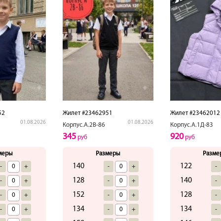
52
Жилет #23462951
Жилет #23462012
01.08.2026
01.08.2026
Корпус.А.2В-86
Корпус.А.1Д-83
345
920
руб
руб
меры
Размеры
Разме
140
122
-
+
-
+
-
128
140
-
+
-
+
-
152
128
-
+
-
+
-
134
134
-
+
-
+
-