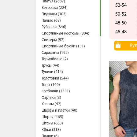
Платья (2687)
52-54
Ветровки (224)
50-52
Пиджаки (303)
Пальто (69)
48-50
Рубашки (846)
46-48
Спортивные костюмы (804)
Свитеры (97)
Ку
Спортивные брюки (131)
Сарафаны (195)
Термобелье (2)
Трусы (44)
Туники (214)
Толстовки (544)
Топы (160)
Футболки (1531)
Фартуки (3)
Халаты (42)
Шарфы и платки (40)
Шорты (465)
Штаны (663)
Юбки (318)
Плащи (6)