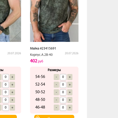
Майка #23415691
20.07.2026
20.07.2026
Корпус.А.2В-40
402
руб
ры
Размеры
54-56
+
-
+
52-54
+
-
+
50-52
+
-
+
48-50
+
-
+
46-48
+
-
+