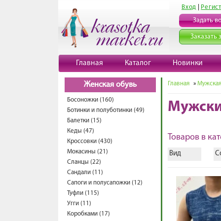
Вход
|
Регис
Задать в
Заказать 
Главная
Каталог
Новинки
Главная
»
Мужская
Женская обувь
Босоножки (160)
Мужски
Ботинки и полуботинки (49)
Балетки (15)
Кеды (47)
Товаров в кат
Кроссовки (430)
Мокасины (21)
Вид
С
Сланцы (22)
Сандали (11)
Сапоги и полусапожки (12)
Туфли (115)
Угги (11)
Коробками (17)