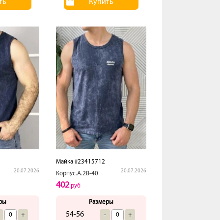
ть
Купить
Майка #23415712
20.07.2026
20.07.2026
Корпус.А.2В-40
402
руб
ры
Размеры
54-56
+
-
+