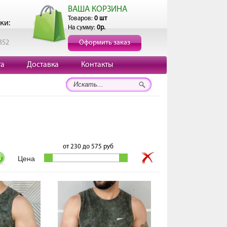
ВАША КОРЗИНА
Товаров:
0 шт
ки:
На сумму:
0р.
352
Оформить заказ
та
Доставка
Контакты
от
230
до
575
руб