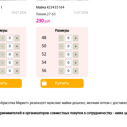
11
Майка #23435164
20.07.2026
13.07.2026
Линия.27-65
230
руб
меры
Размеры
48
-
+
-
+
50
-
+
-
+
52
-
+
-
+
54
-
+
-
+
56
-
+
-
+
пить
Купить
«Красотка Маркет» реализует мужские майки дешево, мелким оптом с доставко
инимателей и организаторов совместных покупок к сотрудничеству - ниже це