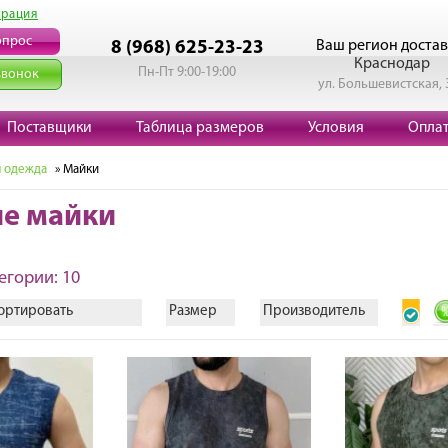
трация
опрос
Ваш регион достав
8 (968) 625-23-23
Краснодар
Пн-Пт 9:00-19:00
звонок
ул. Большевистская, 
Поставщики
Таблица размеров
Условия
Опла
 одежда
» Майки
е майки
егории: 10
ортировать
Размер
Производитель