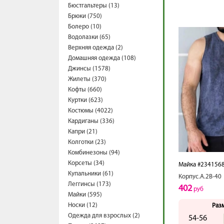
Бюстгальтеры (13)
Брюки (750)
Болеро (10)
Водолазки (65)
Верхняя одежда (2)
Домашняя одежда (108)
Джинсы (1578)
Жилеты (370)
Кофты (660)
Куртки (623)
Костюмы (4022)
Кардиганы (336)
Капри (21)
Колготки (23)
Комбинезоны (94)
Корсеты (34)
Майка #234156
Купальники (61)
Корпус.А.2В-40
Леггинсы (173)
402
руб
Майки (595)
Носки (12)
Раз
Одежда для взрослых (2)
54-56