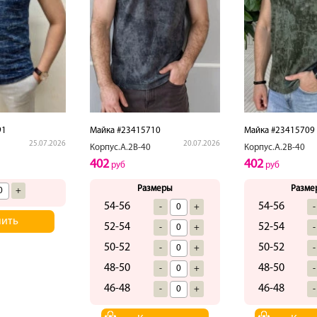
91
Майка #23415710
Майка #23415709
25.07.2026
20.07.2026
Корпус.А.2В-40
Корпус.А.2В-40
402
402
руб
руб
Размеры
Разме
+
54-56
54-56
-
+
-
пить
52-54
52-54
-
+
-
50-52
50-52
-
+
-
48-50
48-50
-
+
-
46-48
46-48
-
+
-