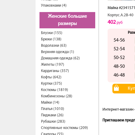
Упаковками (4)
Майка #234157
Корпус.А.2В-40
Женские большие
402
руб
размеры
Раз
Блузки (155)
Брюки (138)
54-56
Водолазки (63)
52-54
Верхняя одежда (1)
50-52
Домашняя одежда (62)
Жилеты (197)
48-50
Кардиганы (357)
46-48
Кофты (642)
Куртки (375)
Ку
Костюмы (1819)
Комбинезоны (28)
Майки (14)
Платья (1010)
Интернет-магазин 
Пиджаки (26)
Приглашаем предпр
Рубашки (283)
Спортивные костюмы (209)
Свитеры (55)