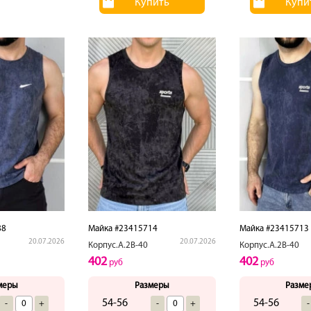
Купить
Купи
88
Майка #23415714
Майка #23415713
20.07.2026
20.07.2026
Корпус.А.2В-40
Корпус.А.2В-40
402
402
руб
руб
меры
Размеры
Разме
54-56
54-56
-
+
-
+
-