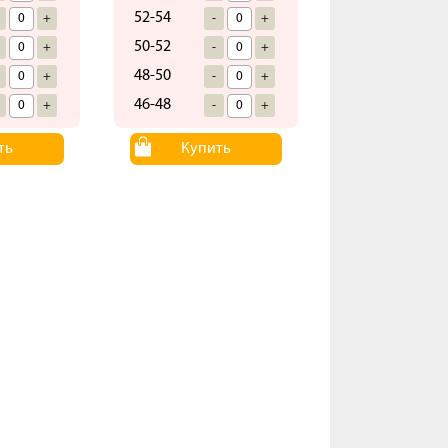
52-54
+
-
+
50-52
+
-
+
48-50
+
-
+
46-48
+
-
+
ть
Купить