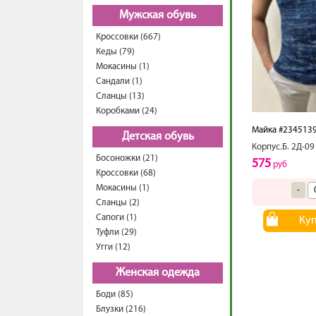
Мужская обувь
Кроссовки (667)
Кеды (79)
Мокасины (1)
Сандали (1)
Сланцы (13)
Коробками (24)
Майка #234513
Детская обувь
Корпус.Б. 2Д-09
Босоножки (21)
575
руб
Кроссовки (68)
Мокасины (1)
-
Сланцы (2)
Сапоги (1)
Ку
Туфли (29)
Угги (12)
Женская одежда
Боди (85)
Блузки (216)