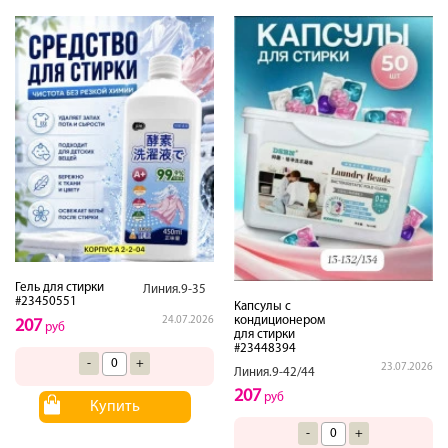
Гель для стирки
Линия.9-35
#23450551
Капсулы с
кондиционером
24.07.2026
207
руб
для стирки
#23448394
-
+
23.07.2026
Линия.9-42/44
207
руб
Купить
-
+