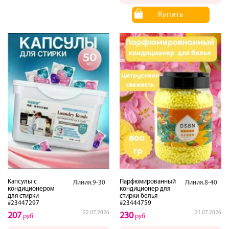
Купить
Капсулы с
Парфюмированный
Линия.9-30
Линия.8-40
кондиционером
кондиционер для
для стирки
стирки белья
#23447297
#23444759
22.07.2026
21.07.2026
207
230
руб
руб