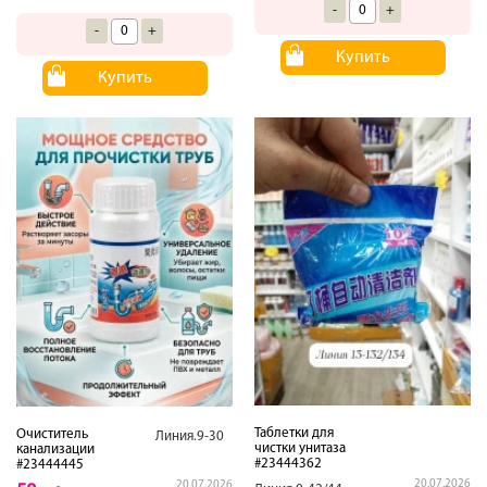
-
+
-
+
Купить
Купить
Таблетки для
Очиститель
Линия.9-30
чистки унитаза
канализации
#23444362
#23444445
20.07.2026
20.07.2026