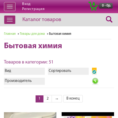
Вход
|
0 - 0р.
Открыть
Регистрация
навигацию
Каталог товаров
Открыть
навигацию
Главная
»
Товары для дома
» Бытовая химия
Бытовая химия
Товаров в категории: 51
Вид
Сортировать
Производитель
1
2
→
В конец