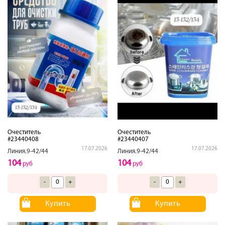
Очеститель
Очеститель
#23440408
#23440407
17.07.2026
17.07.2026
Линия.9-42/44
Линия.9-42/44
104
104
руб
руб
-
+
-
+
Купить
Купить