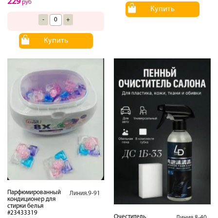
229
руб
Купить
-
+
Купить
Парфюмированный
Линия.9-91
кондиционер для
стирки белья
#23433319
Очеститель
Линия.8-40