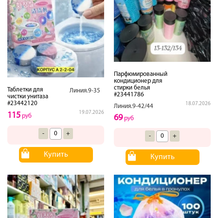
Парфюмированный
кондиционер для
стирки белья
Таблетки для
Линия.9-35
#23441786
чистки унитаза
#23442120
18.07.2026
Линия.9-42/44
19.07.2026
115
руб
69
руб
-
+
-
+
Купить
Купить