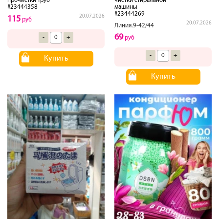
прочистки труб
чистки стиральной
#23444358
машины
#23444269
20.07.2026
115
руб
20.07.2026
Линия.9-42/44
69
-
+
руб
-
+
Купить
Купить