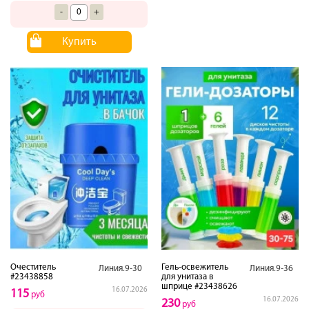
-
+
Купить
Очеститель
Гель-освежитель
Линия.9-30
Линия.9-36
#23438858
для унитаза в
шприце #23438626
16.07.2026
115
руб
16.07.2026
230
руб