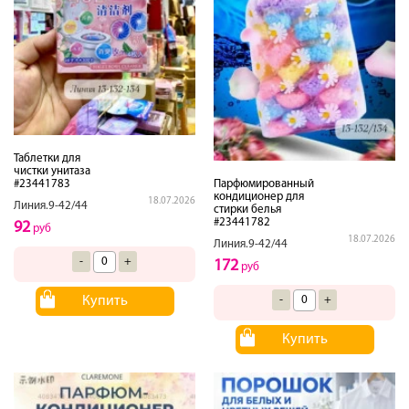
Таблетки для
чистки унитаза
Парфюмированный
#23441783
кондиционер для
18.07.2026
Линия.9-42/44
стирки белья
#23441782
92
руб
18.07.2026
Линия.9-42/44
-
+
172
руб
-
+
Купить
Купить