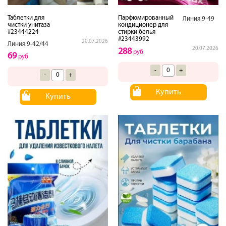
Таблетки для
Парфюмированный
Линия.9-49
чистки унитаза
кондиционер для
#23444224
стирки белья
#23443992
20.07.2026
Линия.9-42/44
20.07.2026
288
руб
69
руб
-
+
-
+
Купить
Купить