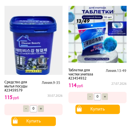
Таблетки для
Линия.13-49
чистки унитаза
#23454932
Средство для
Линия.9-35
27.07.2026
114
руб
мытья посуды
#23459579
30.07.2026
-
+
115
руб
-
+
Купить
Купить