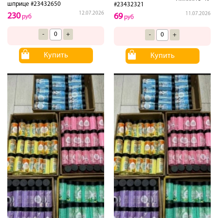
шприце #23432650
#23432321
12.07.2026
11.07.2026
230
69
руб
руб
-
+
-
+
Купить
Купить