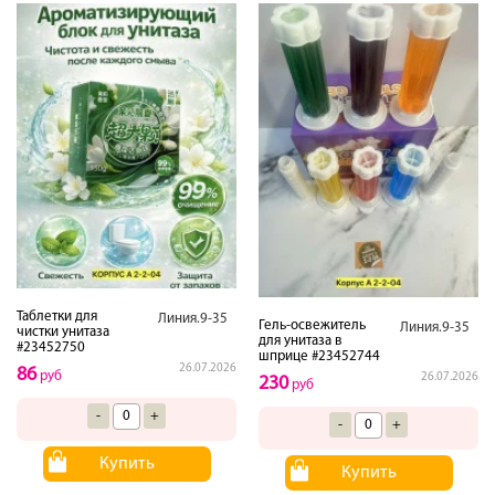
Таблетки для
Линия.9-35
Гель-освежитель
Линия.9-35
чистки унитаза
для унитаза в
#23452750
шприце #23452744
26.07.2026
86
руб
26.07.2026
230
руб
-
+
-
+
Купить
Купить