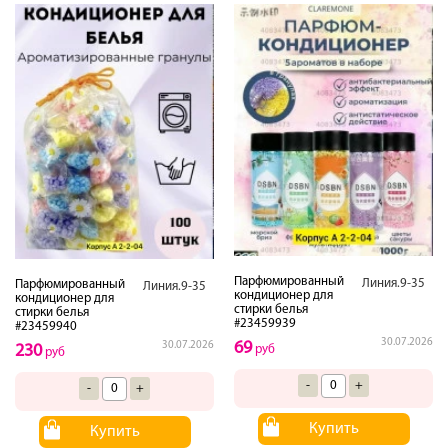
Парфюмированный
Линия.9-35
Парфюмированный
Линия.9-35
кондиционер для
кондиционер для
стирки белья
стирки белья
#23459939
#23459940
30.07.2026
69
30.07.2026
230
руб
руб
-
+
-
+
Купить
Купить