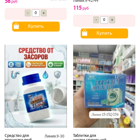
58
Линия.9-42/44
руб
115
руб
-
+
-
+
Купить
Купить
Средство для
Таблетки для
Линия.9-30