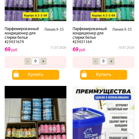
Парфюмированный
Парфюмированный
Линия.9-35
Линия.9-35
кондиционер для
кондиционер для
стирки белья
стирки белья
#23431674
#23431164
11.07.2026
10.07.2026
69
69
руб
руб
-
+
-
+
Купить
Купить