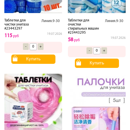
Таблетки для
Таблетки для
Линия.9-30
Линия.9-30
чистки унитаза
очистки
#23443297
стиральных машин
#23443295
19.07.2026
115
руб
19.07.2026
58
руб
-
+
-
+
Купить
Купить