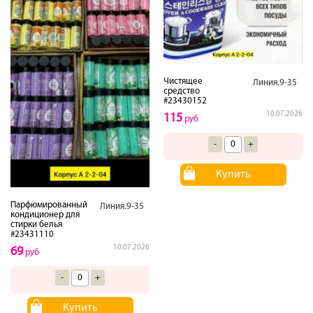
Чистящее
Линия.9-35
средство
#23430152
10.07.2026
115
руб
-
+
Купить
Парфюмированный
Линия.9-35
кондиционер для
стирки белья
#23431110
10.07.2026
69
руб
-
+
Купить