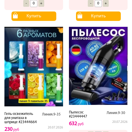
-
+
-
+
Купить
Купить
Пылесос
Линия.9-30
Гель-освежитель
Линия.9-35
#23444447
для унитаза в
шприце #23444664
20.07.2026
632
руб
20.07.2026
230
руб