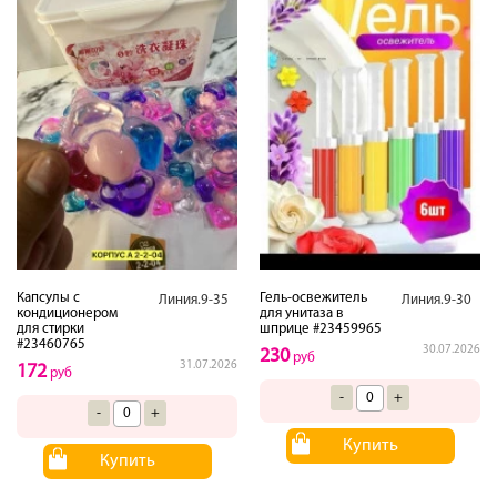
Капсулы с
Гель-освежитель
Линия.9-35
Линия.9-30
кондиционером
для унитаза в
для стирки
шприце #23459965
#23460765
30.07.2026
230
руб
31.07.2026
172
руб
-
+
-
+
Купить
Купить