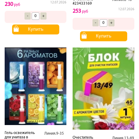
12.07.2026
#23433169
230
руб
12.07.2026
253
руб
-
+
-
+
Купить
Купить
Гель-освежитель
Линия.9-35
для унитаза в
Очеститель
Линия.13-49