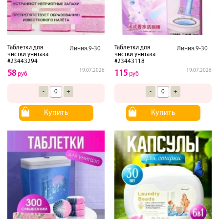
Таблетки для
Таблетки для
Линия.9-30
Линия.9-30
чистки унитаза
чистки унитаза
#23443294
#23443118
19.07.2026
19.07.2026
58
115
руб
руб
-
+
-
+
Купить
Купить