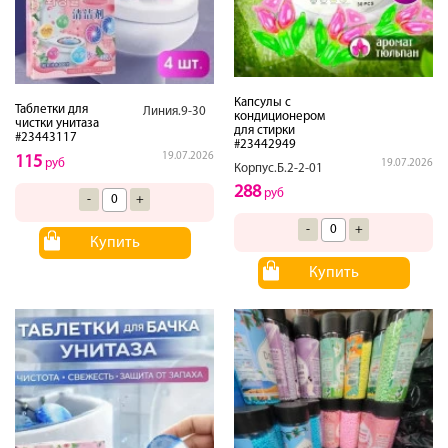
Капсулы с
Таблетки для
Линия.9-30
кондиционером
чистки унитаза
для стирки
#23443117
#23442949
19.07.2026
115
руб
19.07.2026
Корпус.Б.2-2-01
288
руб
-
+
-
+
Купить
Купить