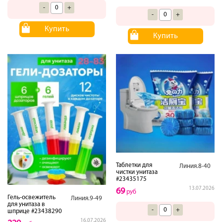
-
+
-
+
Купить
Купить
Таблетки для
Линия.8-40
чистки унитаза
#23435175
13.07.2026
69
руб
Гель-освежитель
Линия.9-49
для унитаза в
-
+
шприце #23438290
16.07.2026