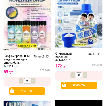
Стиральный
Линия.9-35
Парфюмированный
Линия.9-35
порошок
кондиционер для
#23440707
стирки белья
18.07.2026
172
#23441110
руб
18.07.2026
69
руб
-
+
-
+
Купить
Купить