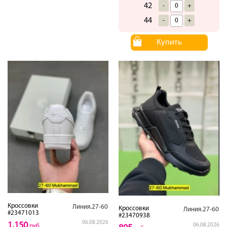
42
-
+
44
-
+
Купить
Кроссовки
Линия.27-60
Кроссовки
Линия.27-60
#23471013
#23470938
06.08.2026
1,150
06.08.2026
руб