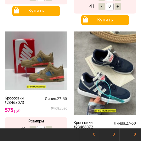
41
-
+
Купить
Купить
Кроссовки
Линия.27-60
#23468073
04.08.2026
575
руб
Размеры
Кроссовки
Линия.27-60
#23468072
40
-
+
04.08.2026
690
0
0
0
руб
41
-
+