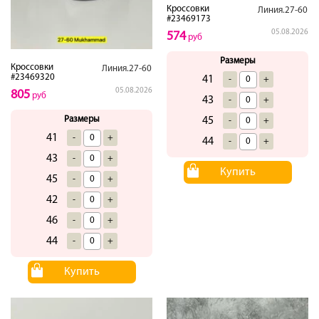
Кроссовки
Линия.27-60
#23469173
05.08.2026
574
руб
Размеры
Кроссовки
Линия.27-60
#23469320
41
-
+
05.08.2026
805
руб
43
-
+
Размеры
45
-
+
41
-
+
44
-
+
43
-
+
Купить
45
-
+
42
-
+
46
-
+
44
-
+
Купить