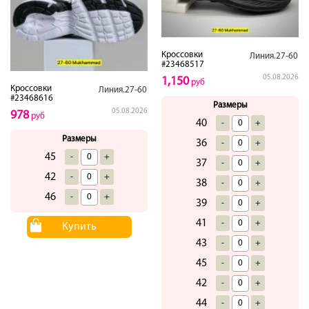
Кроссовки
Линия.27-60
#23468517
05.08.2026
1,150
руб
Кроссовки
Линия.27-60
#23468616
Размеры
05.08.2026
978
руб
40
-
+
Размеры
36
-
+
45
-
+
37
-
+
42
-
+
38
-
+
46
-
+
39
-
+
41
-
+
Купить
43
-
+
45
-
+
42
-
+
44
-
+