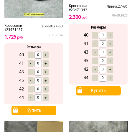
Кроссовки
Линия.27-60
#23471342
06.08.2026
2,300
руб
Кроссовки
Линия.27-60
Размеры
#23471457
40
-
+
06.08.2026
1,725
руб
41
-
+
Размеры
43
-
+
40
-
+
45
-
+
41
-
+
42
-
+
43
-
+
44
-
+
45
-
+
42
-
+
Купить
44
-
+
Купить