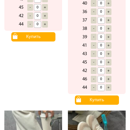
40
-
+
45
-
+
36
-
+
42
-
+
37
-
+
44
-
+
38
-
+
Купить
39
-
+
41
-
+
43
-
+
45
-
+
42
-
+
46
-
+
44
-
+
Купить