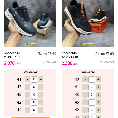
Кроссовки
Кроссовки
Линия.27-60
Линия.27-60
#23471541
#23471540
07.08.2026
07.08.2026
2,070
2,300
руб
руб
Размеры
Размеры
41
40
-
+
-
+
43
41
-
+
-
+
45
43
-
+
-
+
42
45
-
+
-
+
44
42
-
+
-
+
44
-
+