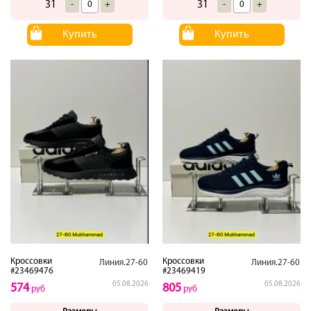
31
31
-
+
-
+
Купить
Купить
Кроссовки
Кроссовки
Линия.27-60
Линия.27-60
#23469476
#23469419
05.08.2026
05.08.2026
574
805
руб
руб