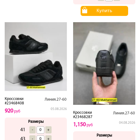
Купить
Кроссовки
Линия.27-60
#23468408
05.08.2026
920
руб
Кроссовки
Линия.27-60
#23468287
Размеры
04.08.2026
1,150
руб
41
-
+
Размеры
43
-
+