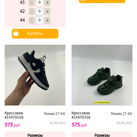
45
-
+
42
-
+
44
-
+
Купить
Кроссовки
Кроссовки
Линия.27-60
Линия.27-60
#23470556
#23470356
06.08.2026
06.08.2026
575
575
руб
руб
Размеры
Размеры