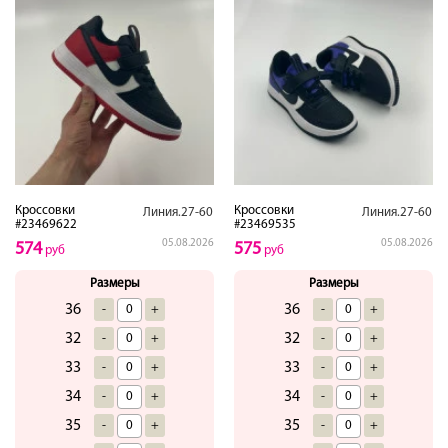
Кроссовки
Кроссовки
Линия.27-60
Линия.27-60
#23469622
#23469535
05.08.2026
05.08.2026
574
575
руб
руб
Размеры
Размеры
36
36
-
+
-
+
32
32
-
+
-
+
33
33
-
+
-
+
34
34
-
+
-
+
35
35
-
+
-
+