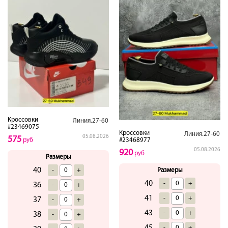
Кроссовки
Линия.27-60
#23469075
Кроссовки
Линия.27-60
05.08.2026
575
#23468977
руб
05.08.2026
920
руб
Размеры
40
Размеры
-
+
40
-
+
36
-
+
41
-
+
37
-
+
43
-
+
38
-
+
45
-
+