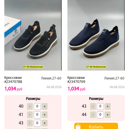
Кроссовки
Кроссовки
Линия.27-60
Линия.27-60
#23470788
#23470709
06.08.2026
06.08.2026
1,034
1,034
руб
руб
Размеры
Размеры
40
43
-
+
-
+
41
44
-
+
-
+
43
-
+
Купить