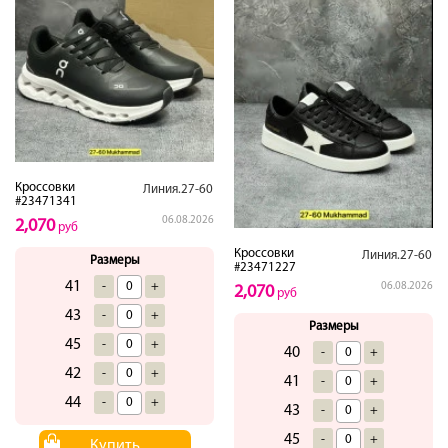
Кроссовки
Линия.27-60
#23471341
06.08.2026
2,070
руб
Кроссовки
Линия.27-60
Размеры
#23471227
41
-
+
06.08.2026
2,070
руб
43
-
+
Размеры
45
-
+
40
-
+
42
-
+
41
-
+
44
-
+
43
-
+
45
-
+
Купить