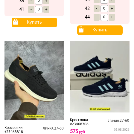
39
-
+
42
-
+
41
-
+
44
-
+
Купить
Купить
Кроссовки
Линия.27-60
#23468706
Кроссовки
Линия.27-60
05.08.2026
575
руб
#23468818