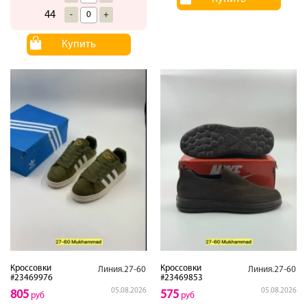
44
-
+
Купить
Кроссовки
Кроссовки
Линия.27-60
Линия.27-60
#23469976
#23469853
05.08.2026
05.08.2026
805
575
руб
руб