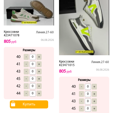
Кроссовки
Линия.27-60
#23471078
06.08.2026
805
руб
Размеры
40
-
+
Кроссовки
Линия.27-60
41
-
+
#23471015
06.08.2026
805
43
-
+
руб
45
-
+
Размеры
42
-
+
40
-
+
44
-
+
41
-
+
43
-
+
Купить
45
-
+