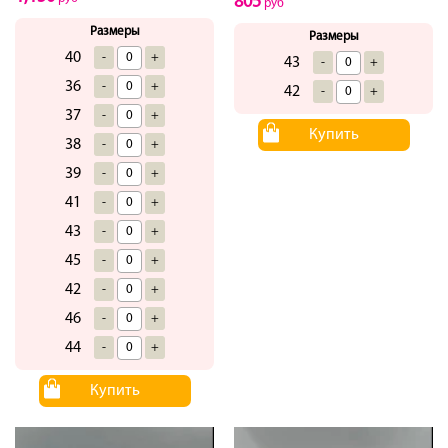
805
руб
Размеры
Размеры
40
-
+
43
-
+
36
-
+
42
-
+
37
-
+
Купить
38
-
+
39
-
+
41
-
+
43
-
+
45
-
+
42
-
+
46
-
+
44
-
+
Купить