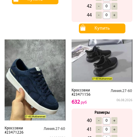
42
-
+
44
-
+
Купить
Кроссовки
Линия.27-60
#23471156
06.08.2026
632
руб
Размеры
40
-
+
Кроссовки
Линия.27-60
41
-
+
#23471226