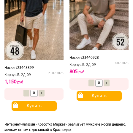
Носки #23440928
18.07.2026
Корпус.Б. 2Д-09
Носки #23448899
805
руб
23.07.2026
Корпус.Б. 2Д-09
1,150
руб
-
+
-
+
Купить
Купить
Интернет-магазин «Красотка Маркет» реализует мужские носки дешево,
мелким оптом с доставкой в Краснодар.