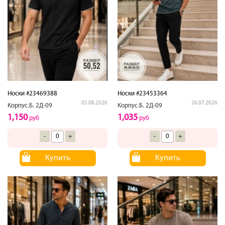
Носки #23469388
Носки #23453364
05.08.2026
26.07.2026
Корпус.Б. 2Д-09
Корпус.Б. 2Д-09
1,150
1,035
руб
руб
-
+
-
+
Купить
Купить