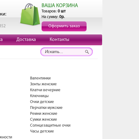
ВАША КОРЗИНА
Товаров:
0 шт
ки:
На сумму:
0р.
352
Оформить заказ
та
Доставка
Контакты
Валентинки
Зонты женские
Клатчи вечерние
Ключницы
Очки детские
Перчатки мужские
Ремни женские
Сумки женские
Солнцезащитные очки
Часы детские
жности