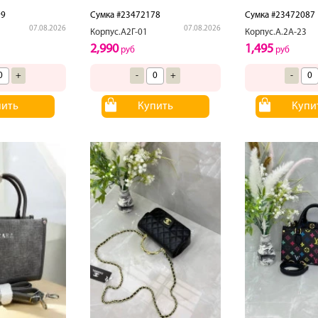
99
Сумка #23472178
Сумка #23472087
07.08.2026
07.08.2026
Корпус.А2Г-01
Корпус.А.2А-23
2,990
1,495
руб
руб
+
-
+
-
пить
Купить
Купи