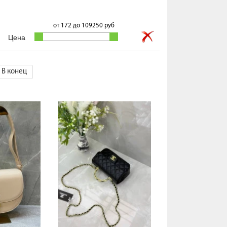
от
172
до
109250
руб
В конец