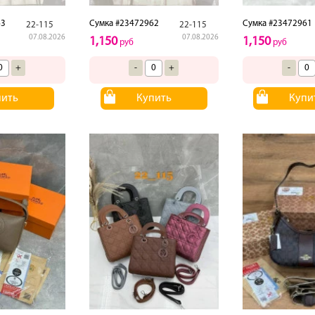
63
Сумка #23472962
Сумка #23472961
22-115
22-115
07.08.2026
07.08.2026
1,150
1,150
руб
руб
+
-
+
-
пить
Купить
Купи