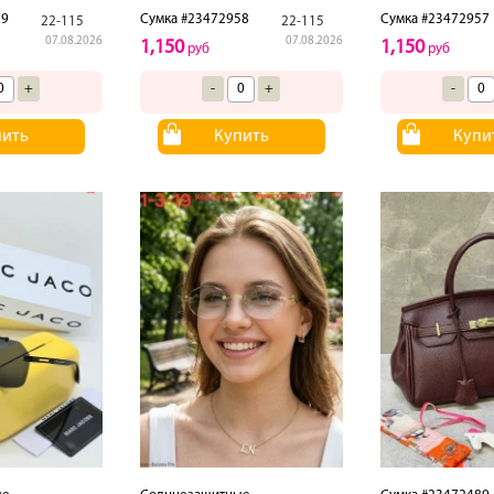
59
Сумка #23472958
Сумка #23472957
22-115
22-115
07.08.2026
07.08.2026
1,150
1,150
руб
руб
+
-
+
-
пить
Купить
Купи