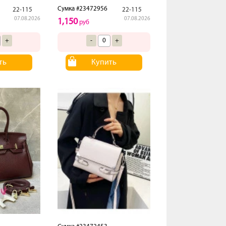
Сумка #23472956
22-115
22-115
07.08.2026
07.08.2026
1,150
руб
+
-
+
ть
Купить