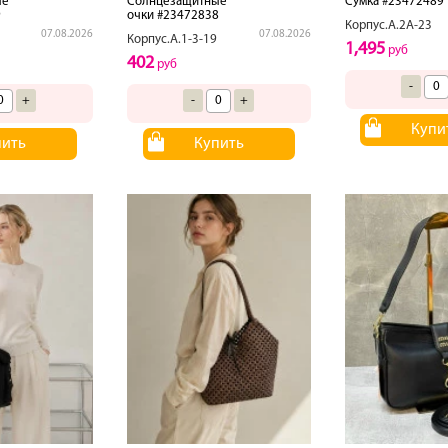
ые
Солнцезащитные
Сумка #23472489
9
очки #23472838
Корпус.А.2А-23
07.08.2026
07.08.2026
Корпус.А.1-3-19
1,495
руб
402
руб
-
+
-
+
Купи
пить
Купить