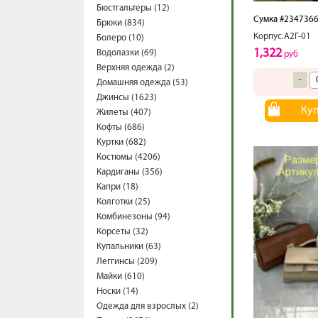
Бюстгальтеры (12)
Сумка #234736
Брюки (834)
Корпус.А2Г-01
Болеро (10)
1,322
Водолазки (69)
руб
Верхняя одежда (2)
-
Домашняя одежда (53)
Джинсы (1623)
Ку
Жилеты (407)
Кофты (686)
Куртки (682)
Костюмы (4206)
Кардиганы (356)
Капри (18)
Колготки (25)
Комбинезоны (94)
Корсеты (32)
Купальники (63)
Леггинсы (209)
Майки (610)
Носки (14)
Одежда для взрослых (2)