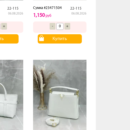
Сумка #23471504
22-115
22-115
06.08.2026
06.08.2026
1,150
руб
+
-
+
ть
Купить