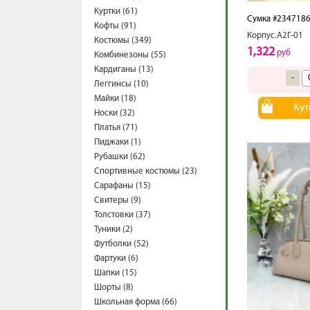
Куртки (61)
Сумка #234718
Кофты (91)
Корпус.А2Г-01
Костюмы (349)
1,322
руб
Комбинезоны (55)
Кардиганы (13)
-
Леггинсы (10)
Майки (18)
Ку
Носки (32)
Платья (71)
Пиджаки (1)
Рубашки (62)
Спортивные костюмы (23)
Сарафаны (15)
Свитеры (9)
Толстовки (37)
Туники (2)
Футболки (52)
Фартуки (6)
Шапки (15)
Шорты (8)
Школьная форма (66)