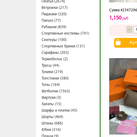
Платья (2674)
Ветровки (217)
Сумка #234729
Пиджаки (320)
1,150
руб
Пальто (77)
Рубашки (839)
-
Спортивные костюмы (741)
Свитеры (100)
Ку
Спортивные брюки (131)
Сарафаны (203)
Термобелье (2)
Трусы (44)
Туники (219)
Толстовки (580)
Топы (164)
Футболки (1563)
Фартуки (3)
Халаты (15)
Шарфы и платки (45)
Шорты (464)
Штаны (686)
Юбки (316)
Плащи (9)