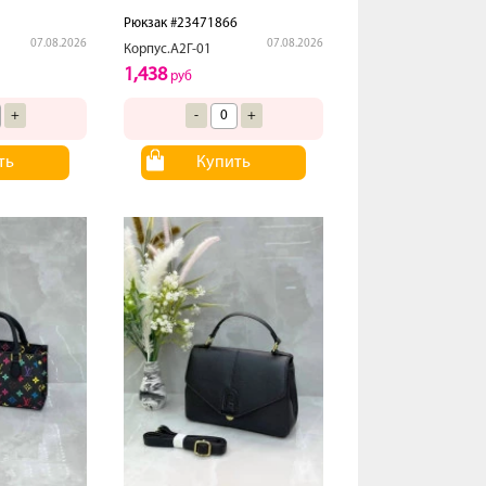
Рюкзак #23471866
07.08.2026
07.08.2026
Корпус.А2Г-01
1,438
руб
+
-
+
ть
Купить