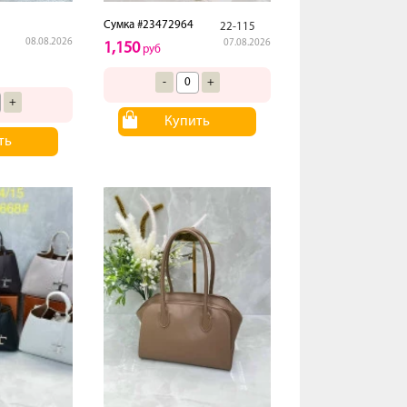
Сумка #23472964
22-115
08.08.2026
07.08.2026
1,150
руб
-
+
+
Купить
ть