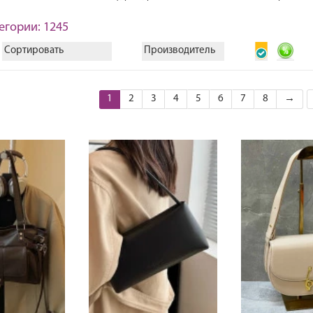
егории: 1245
Сортировать
Производитель
1
2
3
4
5
6
7
8
→