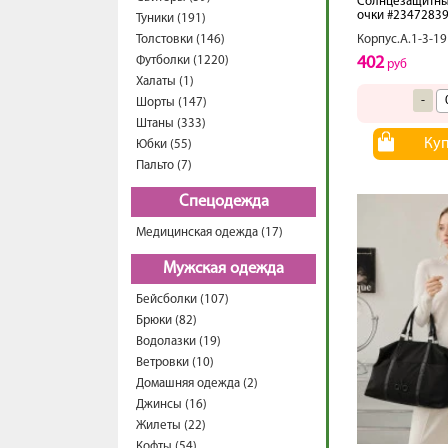
Солнцезащитн
очки #2347283
Туники (191)
Толстовки (146)
Корпус.А.1-3-19
Футболки (1220)
402
руб
Халаты (1)
-
Шорты (147)
Штаны (333)
Ку
Юбки (55)
Пальто (7)
Спецодежда
Медицинская одежда (17)
Мужская одежда
Бейсболки (107)
Брюки (82)
Водолазки (19)
Ветровки (10)
Домашняя одежда (2)
Джинсы (16)
Жилеты (22)
Кофты (54)