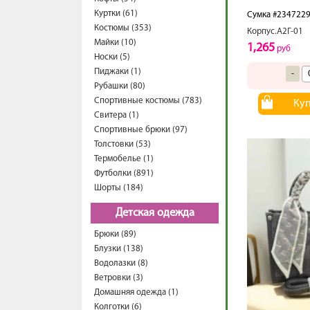
Куртки (61)
Сумка #234722
Костюмы (353)
Корпус.А2Г-01
Майки (10)
1,265
руб
Носки (5)
Пиджаки (1)
-
Рубашки (80)
Спортивные костюмы (783)
Ку
Свитера (1)
Спортивные брюки (97)
Толстовки (53)
Термобелье (1)
Футболки (891)
Шорты (184)
Детская одежда
Брюки (89)
Блузки (138)
Водолазки (8)
Ветровки (3)
Домашняя одежда (1)
Колготки (6)