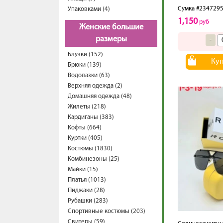
Сумка #234729
Упаковками (4)
1,150
руб
Женские большие
размеры
-
Блузки (152)
Ку
Брюки (139)
Водолазки (63)
Верхняя одежда (2)
Домашняя одежда (48)
Жилеты (218)
Кардиганы (383)
Кофты (664)
Куртки (405)
Костюмы (1830)
Комбинезоны (25)
Майки (15)
Платья (1013)
Пиджаки (28)
Рубашки (283)
Спортивные костюмы (203)
Свитеры (59)