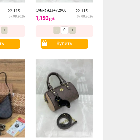
Сумка #23472960
22-115
22-115
07.08.2026
07.08.2026
1,150
руб
+
-
+
ть
Купить