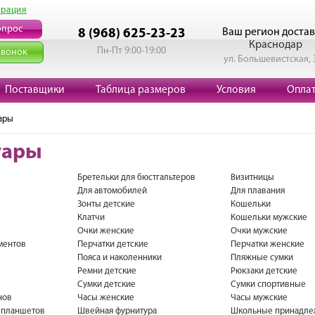
трация
опрос
Ваш регион достав
8 (968) 625-23-23
Краснодар
Пн-Пт 9:00-19:00
звонок
ул. Большевистская, 
Поставщики
Таблица размеров
Условия
Опла
ары
уары
Бретельки для бюстгальтеров
Визитницы
Для автомобилей
Для плавания
Зонты детские
Кошельки
Клатчи
Кошельки мужские
Очки женские
Очки мужские
ментов
Перчатки детские
Перчатки женские
Пояса и наколенники
Пляжные сумки
Ремни детские
Рюкзаки детские
Сумки детские
Сумки спортивные
нов
Часы женские
Часы мужские
я планшетов
Швейная фурнитура
Школьные принадле