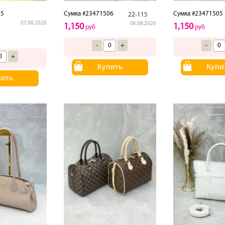
65
Сумка #23471506
Сумка #23471505
22-115
07.08.2026
06.08.2026
1,150
1,150
руб
руб
-
+
-
+
Купить
Купи
пить