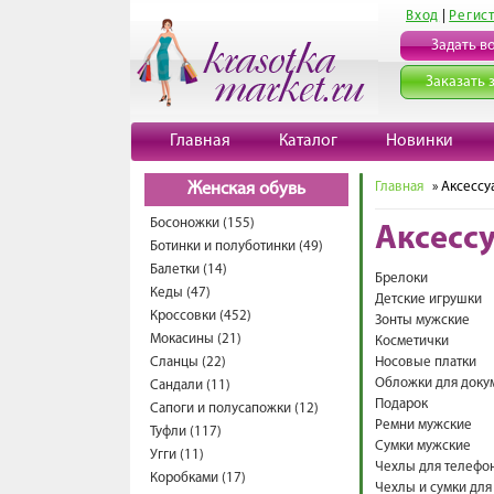
Вход
|
Регис
Задать в
Заказать 
Главная
Каталог
Новинки
Главная
» Аксессу
Женская обувь
Босоножки (155)
Аксесс
Ботинки и полуботинки (49)
Балетки (14)
Брелоки
Кеды (47)
Детские игрушки
Кроссовки (452)
Зонты мужские
Мокасины (21)
Косметички
Сланцы (22)
Носовые платки
Обложки для доку
Сандали (11)
Подарок
Сапоги и полусапожки (12)
Ремни мужские
Туфли (117)
Сумки мужские
Угги (11)
Чехлы для телефо
Коробками (17)
Чехлы и сумки дл