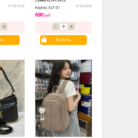
Сумка #23472453
07.08.2026
07.08.2026
Корпус.А2Г-01
690
руб
+
-
+
ть
Купить