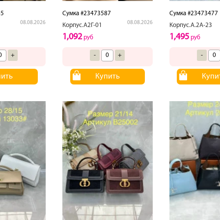
65
Сумка #23473587
Сумка #23473477
08.08.2026
08.08.2026
Корпус.А2Г-01
Корпус.А.2А-23
1,092
1,495
руб
руб
+
-
+
-
пить
Купить
Купи