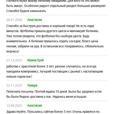
соответствуют моему личному ожиданию. Для кого-то это может
быть минус. Особенно радует отдельный раздел больших размеров!
Спасибо! Будем заказывать
28.01.2026
Анастасия
Спасибо за быструю доставку и хороший товар! Но есть пара
минусов. Футболка пришла другого цвета и маломерят ботинки..
Уже потом увидела, что футболка без выбора цвета. Буду
внимательнее. А ботинки пришлось отдать соседке, благо цена
низкая, забрали на ура. В остальном все понравилось. Обязательно
вернусь!
27.12.2025
Ирина Грэй
работаю с красоткой более 3 лет. разное случалось, но всегда
находили компромисс. лучший поставщик с рынка! с наступающим
новым годом вас!
22.11.2025
Томара
Получила посылку. Почтой ждала 10 дней. Было бы здорово если
бы была Яндекс-доставка у вас. Надеюсь меня услышат.
15.08.2025
Анастасия
Здравствуйте. Пользуюсь сайтом более 5 лет. Очень нравятся по