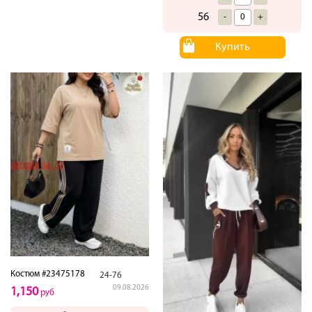
56
-
+
Купить
Костюм #23475178
24-76
09.08.2026
1,150
руб