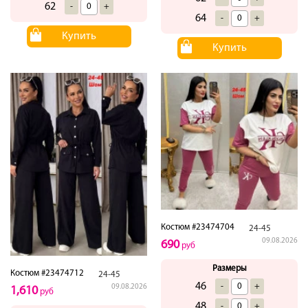
62
-
+
64
-
+
Купить
Купить
Костюм #23474704
24-45
09.08.2026
690
руб
Размеры
Костюм #23474712
24-45
46
-
+
09.08.2026
1,610
руб
48
-
+