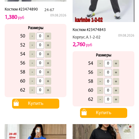
Костюм #23474890
24-67
09.08.2026
1,380
руб
Размеры
Костюм #23474843
50
-
+
09.08.2026
Корпус.А.1-2-02
2,760
52
-
+
руб
54
-
+
Размеры
56
-
+
54
-
+
58
-
+
56
-
+
60
-
+
58
-
+
62
-
+
60
-
+
62
-
+
Купить
Купить