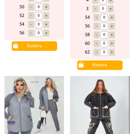
4
-
+
50
-
+
3
-
+
52
-
+
54
-
+
54
-
+
56
-
+
56
-
+
58
-
+
60
-
+
Купить
62
-
+
Купить