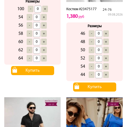
Размеры
100
-
+
Костюм #23475177
24-76
09.08.2026
1,380
руб
54
-
+
56
-
+
Размеры
46
58
-
+
-
+
48
60
-
+
-
+
50
62
-
+
-
+
52
64
-
+
-
+
54
-
+
Купить
44
-
+
Купить