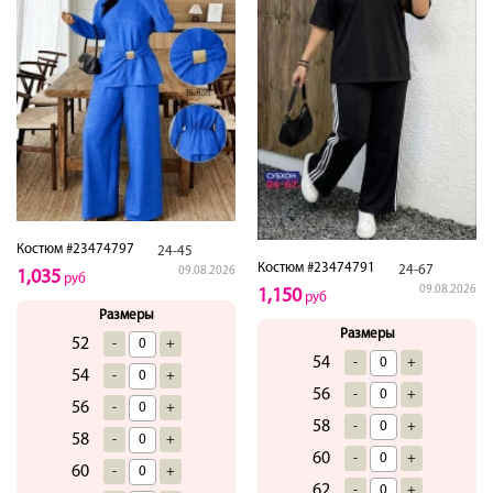
Костюм #23474797
24-45
Костюм #23474791
24-67
09.08.2026
1,035
руб
09.08.2026
1,150
руб
Размеры
Размеры
52
-
+
54
-
+
54
-
+
56
-
+
56
-
+
58
-
+
58
-
+
60
-
+
60
-
+
62
-
+