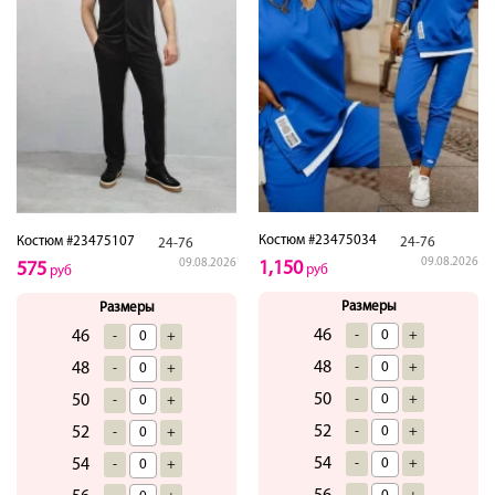
Костюм #23475034
Костюм #23475107
24-76
24-76
09.08.2026
09.08.2026
1,150
575
руб
руб
Размеры
Размеры
46
-
+
46
-
+
48
-
+
48
-
+
50
-
+
50
-
+
52
-
+
52
-
+
54
-
+
54
-
+