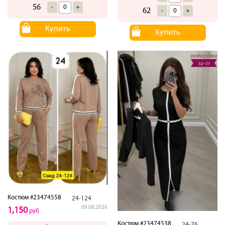
56
-
+
62
-
+
Купить
Купить
Костюм #23474558
24-124
09.08.2026
1,150
руб
Костюм #23474538
24-76