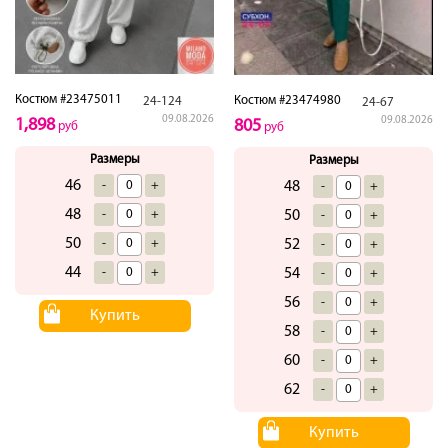
Костюм #23475011
Костюм #23474980
24-124
24-67
09.08.2026
09.08.2026
1,898
805
руб
руб
Размеры
Размеры
46
-
+
48
-
+
48
-
+
50
-
+
50
-
+
52
-
+
44
-
+
54
-
+
56
-
+
Купить
58
-
+
60
-
+
62
-
+
Купить