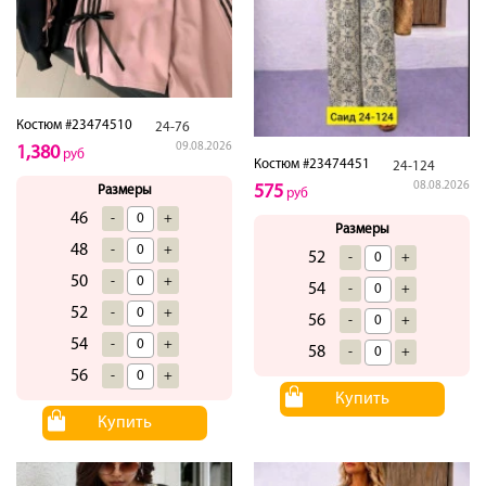
Костюм #23474510
24-76
09.08.2026
1,380
руб
Костюм #23474451
24-124
08.08.2026
575
Размеры
руб
46
-
+
Размеры
48
-
+
52
-
+
50
-
+
54
-
+
52
-
+
56
-
+
54
-
+
58
-
+
56
-
+
Купить
Купить