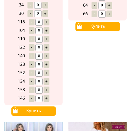
34
-
+
64
-
+
30
-
+
66
-
+
116
-
+
Купить
104
-
+
110
-
+
122
-
+
140
-
+
128
-
+
152
-
+
134
-
+
158
-
+
146
-
+
Купить