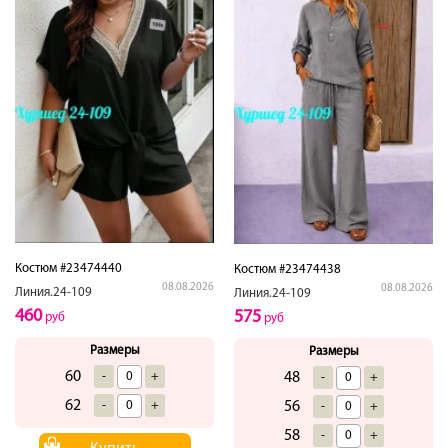
Костюм #23474440
Костюм #23474438
08.08.2026
08.08.2026
Линия.24-109
Линия.24-109
460
575
руб
руб
Размеры
Размеры
60
-
+
48
-
+
62
-
+
56
-
+
58
-
+