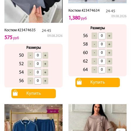
Костюм #23474634
24-45
09.08.2026
1,380
руб
Размеры
Костюм #23474635
24-45
56
-
+
09.08.2026
575
руб
58
-
+
Размеры
60
-
+
50
-
+
62
-
+
52
-
+
64
-
+
54
-
+
56
-
+
Купить
Купить