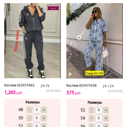
Костюм #23475463
Костюм #23475438
24-76
24-124
09.08.2026
09.08.2026
1,265
575
руб
руб
Размеры
Размеры
48
-
+
52
-
+
50
-
+
54
-
+
52
-
+
56
-
+