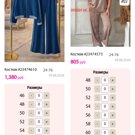
Костюм #23474573
24-76
09.08.2026
805
руб
Костюм #23474610
24-76
Размеры
09.08.2026
1,380
руб
48
-
+
Размеры
50
-
+
46
-
+
52
-
+
48
-
+
54
-
+
50
-
+
56
-
+
52
-
+
58
-
+
54
-
+
60
-
+