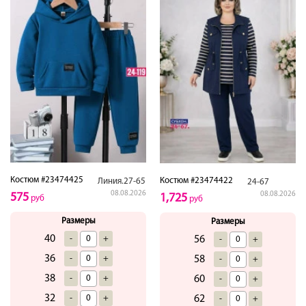
Костюм #23474425
Костюм #23474422
Линия.27-65
24-67
08.08.2026
08.08.2026
575
1,725
руб
руб
Размеры
Размеры
40
-
+
56
-
+
36
-
+
58
-
+
38
-
+
60
-
+
32
-
+
62
-
+