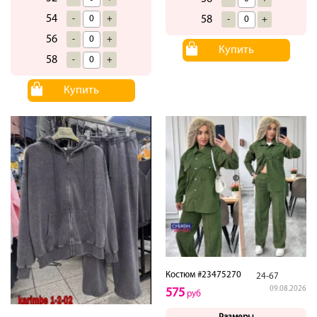
54
-
+
58
-
+
56
-
+
Купить
58
-
+
Купить
Костюм #23475270
24-67
09.08.2026
575
руб