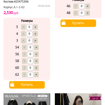
Размеры
Костюм #23475306
46
-
+
09.08.2026
Корпус.А.1-2-02
2,530
48
-
+
руб
Размеры
Купить
5
-
+
4
-
+
3
-
+
54
-
+
56
-
+
58
-
+
60
-
+
62
-
+
Купить