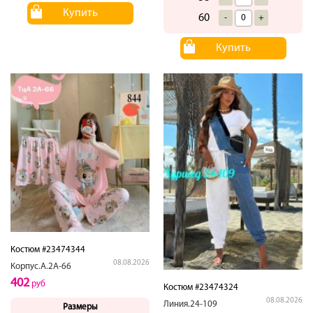
Купить
60
-
+
Купить
Костюм #23474344
08.08.2026
Корпус.А.2А-66
402
руб
Костюм #23474324
08.08.2026
Линия.24-109
Размеры