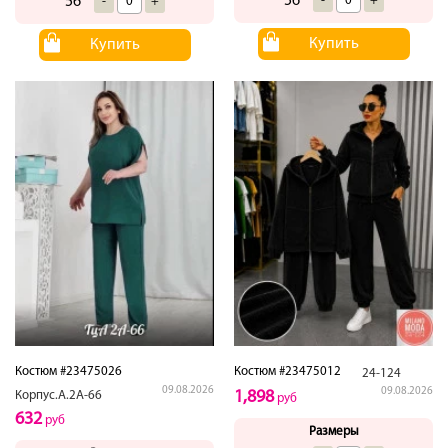
56
-
+
56
-
+
Купить
Купить
Костюм #23475026
Костюм #23475012
24-124
09.08.2026
09.08.2026
1,898
Корпус.А.2А-66
руб
632
руб
Размеры