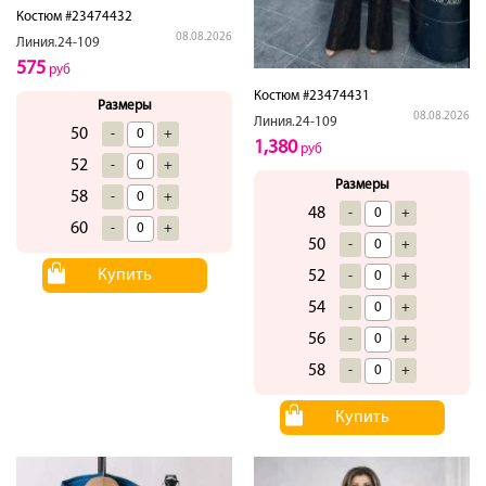
Костюм #23474432
08.08.2026
Линия.24-109
575
руб
Костюм #23474431
Размеры
08.08.2026
Линия.24-109
50
-
+
1,380
руб
52
-
+
Размеры
58
-
+
48
-
+
60
-
+
50
-
+
Купить
52
-
+
54
-
+
56
-
+
58
-
+
Купить