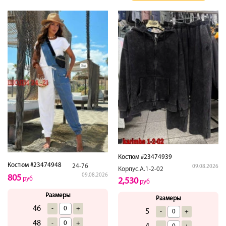
Костюм #23474939
Костюм #23474948
24-76
09.08.2026
Корпус.А.1-2-02
09.08.2026
805
руб
2,530
руб
Размеры
Размеры
46
-
+
5
-
+
48
-
+