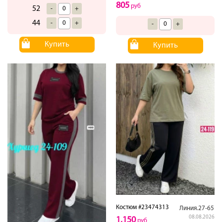
805
руб
52
-
+
44
-
+
-
+
Купить
Купить
Костюм #23474313
Линия.27-65
08.08.2026
1,150
руб