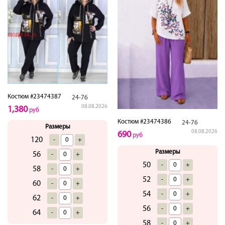
Костюм #23474387
24-76
08.08.2026
1,380
руб
Костюм #23474386
24-76
Размеры
08.08.2026
690
руб
120
-
+
Размеры
56
-
+
50
-
+
58
-
+
52
-
+
60
-
+
54
-
+
62
-
+
56
-
+
64
-
+
58
-
+