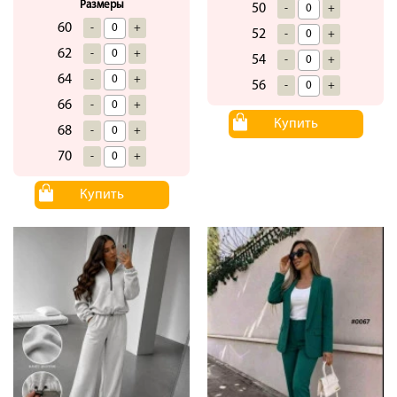
Размеры
50
-
+
60
-
+
52
-
+
62
-
+
54
-
+
64
-
+
56
-
+
66
-
+
Купить
68
-
+
70
-
+
Купить