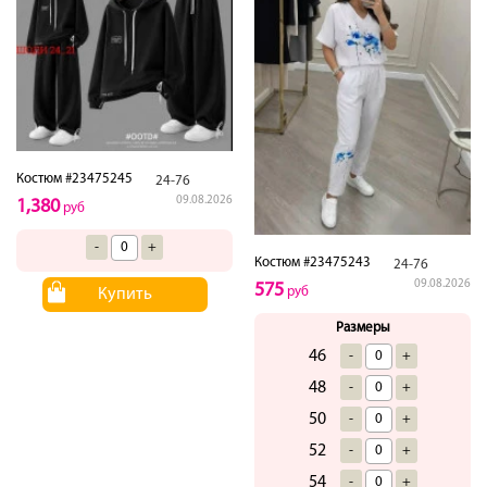
Костюм #23475245
24-76
09.08.2026
1,380
руб
-
+
Костюм #23475243
24-76
09.08.2026
575
руб
Купить
Размеры
46
-
+
48
-
+
50
-
+
52
-
+
54
-
+