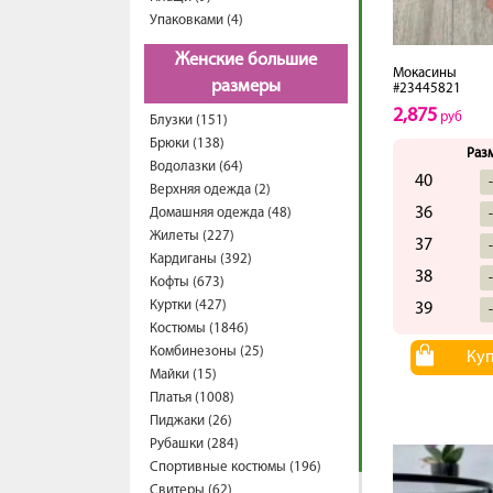
Упаковками (4)
Женские большие
Мокасины
размеры
#23445821
2,875
руб
Блузки (151)
Брюки (138)
Раз
Водолазки (64)
40
Верхняя одежда (2)
36
Домашняя одежда (48)
Жилеты (227)
37
Кардиганы (392)
38
Кофты (673)
Куртки (427)
39
Костюмы (1846)
Комбинезоны (25)
Ку
Майки (15)
Платья (1008)
Пиджаки (26)
Рубашки (284)
Спортивные костюмы (196)
Свитеры (62)