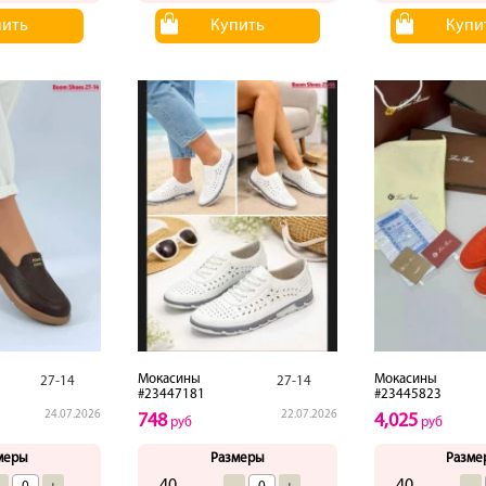
пить
Купить
Купи
Мокасины
Мокасины
27-14
27-14
#23447181
#23445823
24.07.2026
22.07.2026
748
4,025
руб
руб
меры
Размеры
Разме