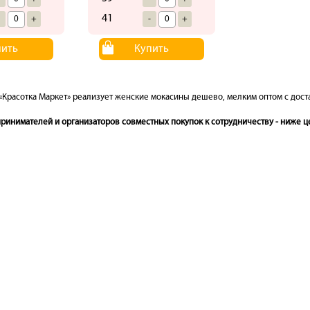
41
-
+
-
+
пить
Купить
«Красотка Маркет» реализует женские мокасины дешево, мелким оптом с дост
инимателей и организаторов совместных покупок к сотрудничеству - ниже це