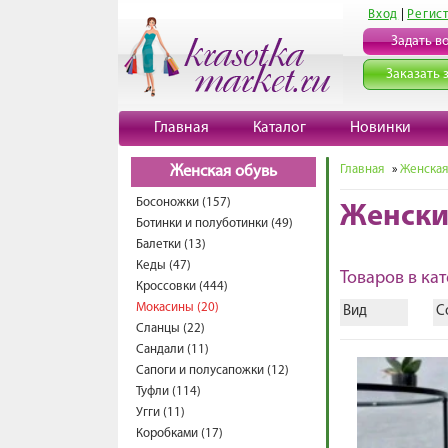
Вход
|
Регис
Задать в
Заказать 
Главная
Каталог
Новинки
Главная
»
Женская
Женская обувь
Босоножки (157)
Женски
Ботинки и полуботинки (49)
Балетки (13)
Кеды (47)
Товаров в кат
Кроссовки (444)
Мокасины (20)
Вид
С
Сланцы (22)
Сандали (11)
Сапоги и полусапожки (12)
Туфли (114)
Угги (11)
Коробками (17)