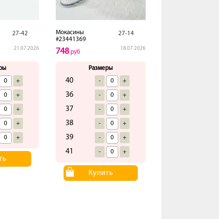
Мокасины
27-42
27-14
#23441369
21.07.2026
18.07.2026
748
руб
ры
Размеры
40
+
-
+
36
+
-
+
37
+
-
+
38
+
-
+
39
+
-
+
41
-
+
ть
Купить