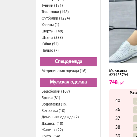
Туники (191)
Толстовки (148)
Футболки (1224)
Халаты (1)
Шорты (149)
Штаны (333)
Юбки (54)
Пальто (7)
Спецодежда
Мокасины
Медицинская одежда (16)
#23435794
Мужская одежда
748
руб
Бейсболки (107)
Раз
Брюки (81)
40
Водолазки (19)
36
Ветровки (10)
Домашняя одежда (2)
37
Джинсы (18)
38
Жилеты (22)
39
Кофты (54)