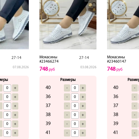
Мокасины
Мокасины
27-14
27-14
#23466274
#23460147
07.08.2026
03.08.2026
748
748
руб
руб
меры
Размеры
Разме
40
40
-
+
-
+
-
36
36
-
+
-
+
-
37
37
-
+
-
+
-
38
38
-
+
-
+
-
39
39
-
+
-
+
-
41
41
-
+
-
+
-