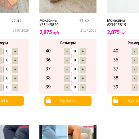
Мокасины
Мокасины
27-42
27-42
#23445820
#23445819
21.07.2026
21.07.2026
2,875
2,875
руб
руб
меры
Размеры
Разме
40
40
-
+
-
+
-
36
36
-
+
-
+
-
37
37
-
+
-
+
-
38
38
-
+
-
+
-
39
39
-
+
-
+
-
пить
Купить
Купи