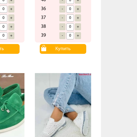
40
+
-
+
36
+
-
+
37
+
-
+
38
+
-
+
39
+
-
+
ть
Купить