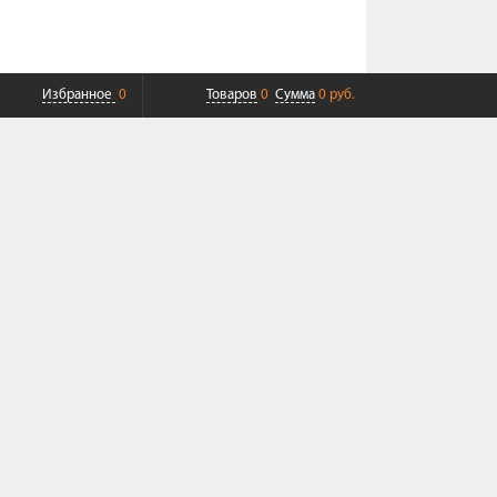
Избранное
0
Товаров
0
Сумма
0 руб.
ПЛАТНАЯ ДОСТАВКА ДО ТК
СОВРЕМЕННЫЙ СЕРВИС
+7 (968) 625-23-23
Пн-Пт 9:00-19:00