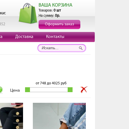
ВАША КОРЗИНА
Товаров:
0 шт
ки:
На сумму:
0р.
352
Оформить заказ
та
Доставка
Контакты
от
748
до
4025
руб