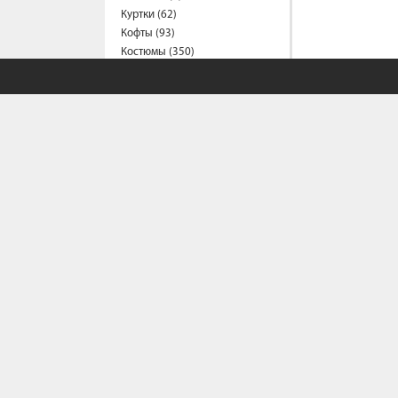
Куртки (62)
Кофты (93)
Костюмы (350)
Комбинезоны (56)
Кардиганы (14)
Леггинсы (10)
Майки (20)
Носки (32)
Платья (73)
Пиджаки (1)
Рубашки (59)
Спортивные костюмы (22)
Сарафаны (15)
Свитеры (12)
Толстовки (37)
Туники (2)
Футболки (53)
СОБСТВЕННЫЙ С
Фартуки (7)
Шапки (15)
Шорты (8)
Политика конфи
Школьная форма (65)
Условия сотрудн