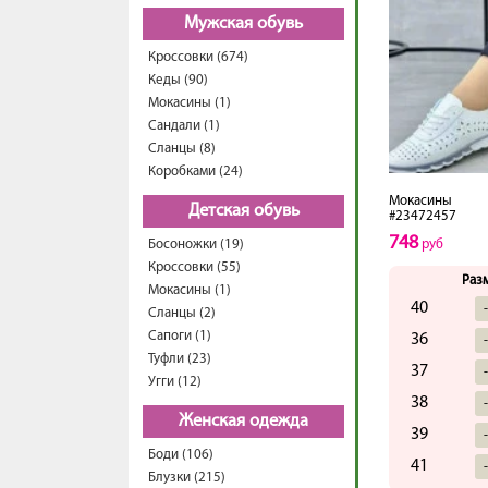
Мужская обувь
Кроссовки (674)
Кеды (90)
Мокасины (1)
Сандали (1)
Сланцы (8)
Коробками (24)
Мокасины
Детская обувь
#23472457
748
Босоножки (19)
руб
Кроссовки (55)
Раз
Мокасины (1)
40
Сланцы (2)
Сапоги (1)
36
Туфли (23)
37
Угги (12)
38
Женская одежда
39
Боди (106)
41
Блузки (215)