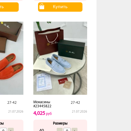
ть
Купить
Мокасины
27-42
27-42
#23445822
21.07.2026
21.07.2026
4,025
руб
ры
Размеры