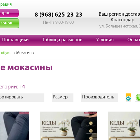
трация
опрос
Ваш регион достав
8 (968) 625-23-23
Краснодар
Пн-Пт 9:00-19:00
звонок
ул. Большевистская, 
Поставщики
Таблица размеров
Условия
Опла
 обувь
» Мокасины
е мокасины
егории: 14
ортировать
Размер
Производитель