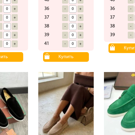
40
40
-
+
-
+
-
36
36
-
+
-
+
-
37
37
-
+
-
+
-
38
38
-
+
-
+
-
39
39
-
+
-
+
-
41
-
+
-
+
Купи
пить
Купить