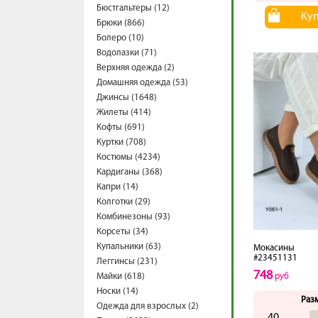
Бюстгальтеры (12)
Ку
Брюки (866)
Болеро (10)
Водолазки (71)
Верхняя одежда (2)
Домашняя одежда (53)
Джинсы (1648)
Жилеты (414)
Кофты (691)
Куртки (708)
Костюмы (4234)
Кардиганы (368)
Капри (14)
Колготки (29)
Комбинезоны (93)
Корсеты (34)
Купальники (63)
Мокасины
#23451131
Леггинсы (231)
748
Майки (618)
руб
Носки (14)
Раз
Одежда для взрослых (2)