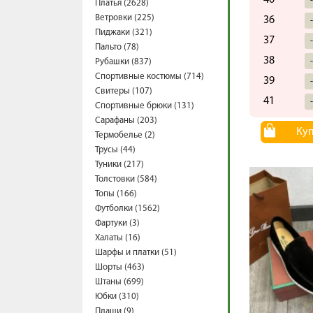
40
Платья (2628)
Ветровки (225)
36
Пиджаки (321)
37
Пальто (78)
38
Рубашки (837)
Спортивные костюмы (714)
39
Свитеры (107)
41
Спортивные брюки (131)
Сарафаны (203)
Ку
Термобелье (2)
Трусы (44)
Туники (217)
Толстовки (584)
Топы (166)
Футболки (1562)
Фартуки (3)
Халаты (16)
Шарфы и платки (51)
Шорты (463)
Штаны (699)
Юбки (310)
Плащи (9)