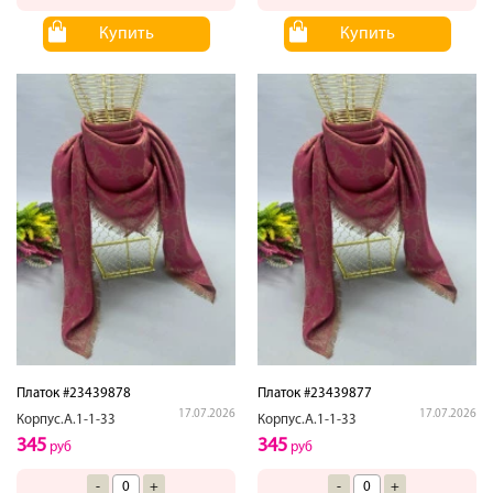
Купить
Купить
Платок #23439878
Платок #23439877
17.07.2026
17.07.2026
Корпус.А.1-1-33
Корпус.А.1-1-33
345
345
руб
руб
-
+
-
+