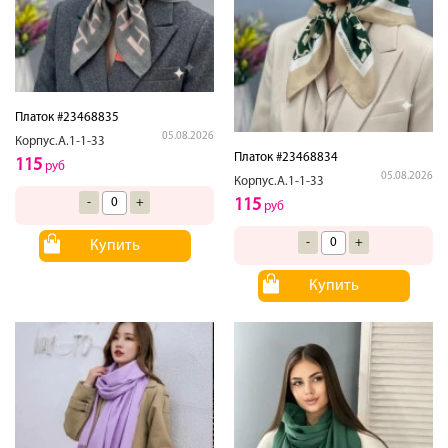
Платок #23468835
05.08.2026
Корпус.А.1-1-33
Платок #23468834
115
руб
05.08.2026
Корпус.А.1-1-33
115
-
+
руб
-
+
Купить
Купить