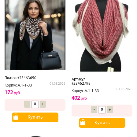
Платок #23463650
Артикул
#23462798
01.08.2026
Корпус.А.1-1-33
01.08.2026
Корпус.А.1-1-33
172
руб
402
руб
-
+
-
+
Купить
Купить