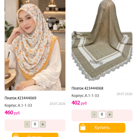
Платок #23444068
20.07.2026
Корпус.А.1-1-33
Платок #23444069
402
руб
20.07.2026
Корпус.А.1-1-33
460
руб
-
+
-
+
Купить