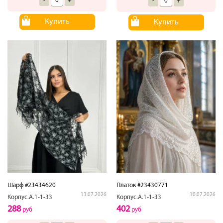
-
+
-
+
Купить
Купить
Шарф #23434620
Платок #23430771
13.07.2026
10.07.2026
Корпус.А.1-1-33
Корпус.А.1-1-33
288
402
руб
руб