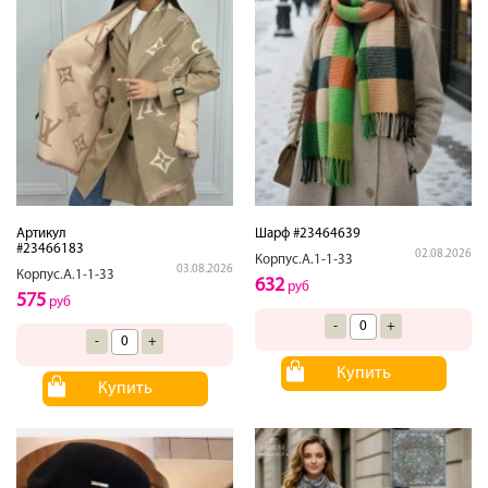
Артикул
Шарф #23464639
#23466183
02.08.2026
Корпус.А.1-1-33
03.08.2026
Корпус.А.1-1-33
632
руб
575
руб
-
+
-
+
Купить
Купить