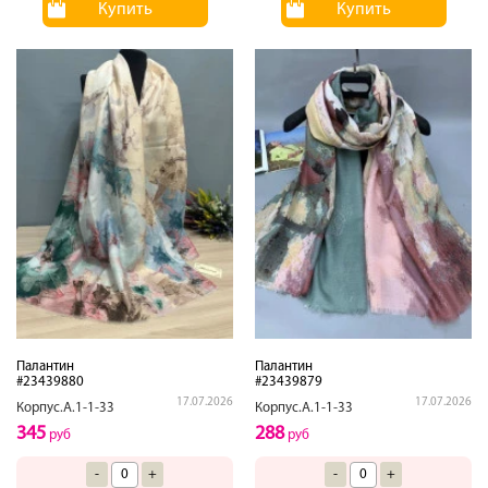
Купить
Купить
Палантин
Палантин
#23439880
#23439879
17.07.2026
17.07.2026
Корпус.А.1-1-33
Корпус.А.1-1-33
345
288
руб
руб
-
+
-
+