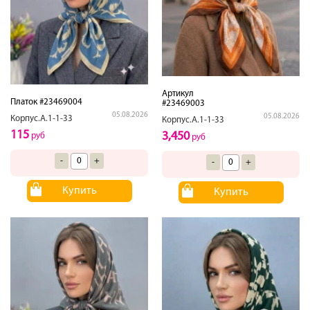
Артикул
Платок #23469004
#23469003
05.08.2026
05.08.2026
Корпус.А.1-1-33
Корпус.А.1-1-33
115
3,450
руб
руб
-
+
-
+
Купить
Купить