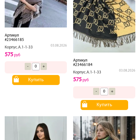
Артикул
#23466185
03.08.2026
Корпус.А.1-1-33
575
руб
Артикул
#23466184
-
+
03.08.2026
Корпус.А.1-1-33
575
Купить
руб
-
+
Купить