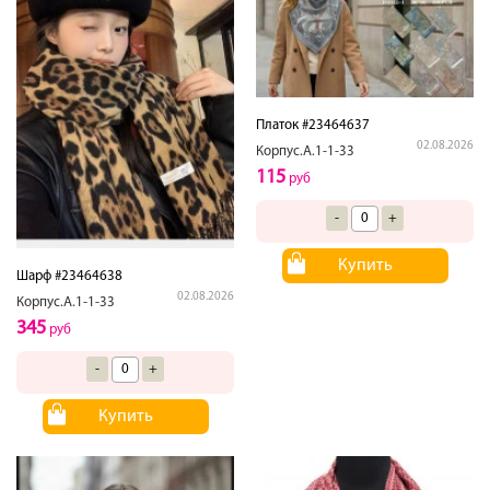
Платок #23464637
02.08.2026
Корпус.А.1-1-33
115
руб
-
+
Купить
Шарф #23464638
02.08.2026
Корпус.А.1-1-33
345
руб
-
+
Купить