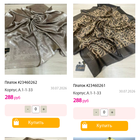
Платок #23460262
Платок #23460261
30.07.2026
Корпус.А.1-1-33
30.07.2026
Корпус.А.1-1-33
288
руб
288
руб
-
+
-
+
Купить
Купить