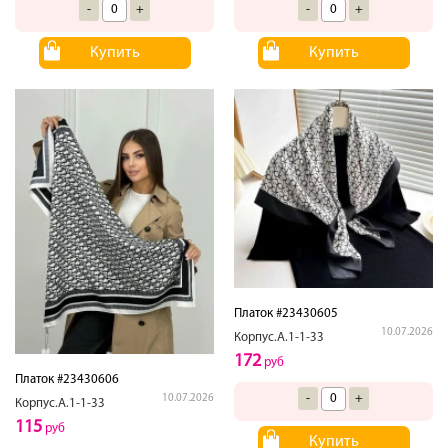
-
+
-
+
Купить
Купить
Платок #23430605
10.07.2026
Корпус.А.1-1-33
172
руб
Платок #23430606
-
+
10.07.2026
Корпус.А.1-1-33
115
руб
Купить