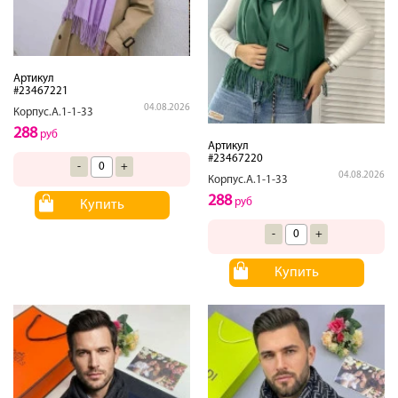
Артикул
#23467221
04.08.2026
Корпус.А.1-1-33
288
руб
Артикул
#23467220
-
+
04.08.2026
Корпус.А.1-1-33
288
руб
Купить
-
+
Купить