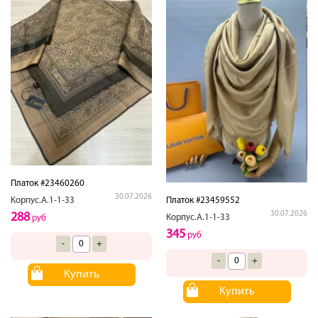
Платок #23460260
30.07.2026
Платок #23459552
Корпус.А.1-1-33
30.07.2026
288
Корпус.А.1-1-33
руб
345
руб
-
+
-
+
Купить
Купить