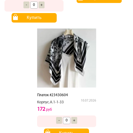
-
+
Купить
Платок #23430604
10.07.2026
Корпус.А.1-1-33
172
руб
-
+