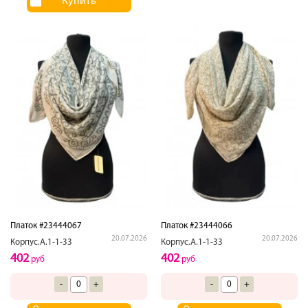
Купить
Платок #23444067
Платок #23444066
20.07.2026
20.07.2026
Корпус.А.1-1-33
Корпус.А.1-1-33
402
402
руб
руб
-
+
-
+