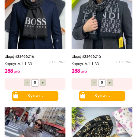
Шарф #23466216
Шарф #23466215
03.08.2026
03.08.2026
Корпус.А.1-1-33
Корпус.А.1-1-33
288
288
руб
руб
-
+
-
+
Купить
Купить