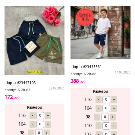
Шорты #23435581
14.07.2026
Корпус.А.2В-86
288
руб
Шорты #23447103
22.07.2026
Корпус.А.2В-63
Размеры
172
руб
116
-
+
Размеры
104
-
+
116
-
+
98
-
+
104
-
+
110
-
+
98
-
+
122
-
+