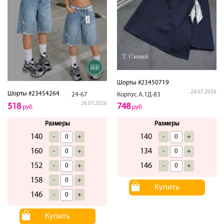
Шорты #23450719
24.07.2026
Шорты #23454264
Корпус.А.1Д-83
24-67
26.07.2026
748
518
руб
руб
Размеры
Размеры
140
140
-
+
-
+
134
160
-
+
-
+
146
152
-
+
-
+
158
-
+
Купить
146
-
+
Купить