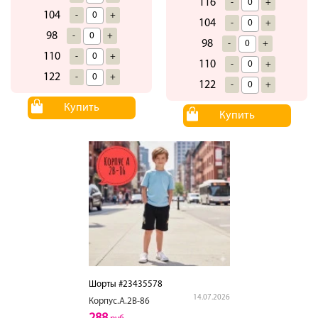
116
-
+
104
-
+
104
-
+
98
-
+
98
-
+
110
-
+
110
-
+
122
-
+
122
-
+
Купить
Купить
Шорты #23435578
14.07.2026
Корпус.А.2В-86