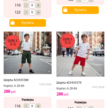
110
-
+
Купить
122
-
+
Купить
Шорты #23435580
Шорты #23435579
14.07.2026
Корпус.А.2В-86
14.07.2026
Корпус.А.2В-86
288
руб
288
руб
Размеры
Размеры
116
-
+