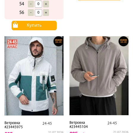
54
-
+
56
-
+
Купить
Ветровка
Ветровка
24-45
24-45
#23445104
#23445975
21.07.2026
21.07.2026