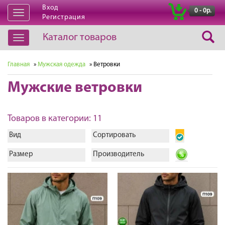
Вход
|
0 - 0р.
Открыть
Регистрация
навигацию
Каталог товаров
Открыть
навигацию
Главная
»
Мужская одежда
» Ветровки
Мужские ветровки
Товаров в категории: 11
Вид
Сортировать
Размер
Производитель