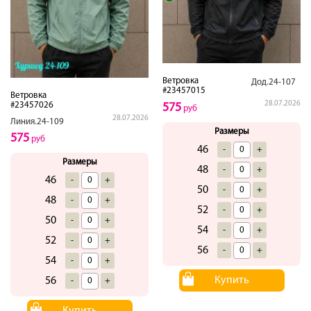
Ветровка
Дод.24-107
#23457015
Ветровка
28.07.2026
#23457026
575
руб
28.07.2026
Линия.24-109
Размеры
575
руб
46
-
+
Размеры
48
-
+
46
-
+
50
-
+
48
-
+
52
-
+
50
-
+
54
-
+
52
-
+
56
-
+
54
-
+
Купить
56
-
+
Купить