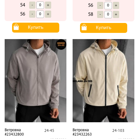
54
-
+
56
-
+
56
-
+
58
-
+
Купить
Купить
Ветровка
Ветровка
24-45
24-103
#23432800
#23432263