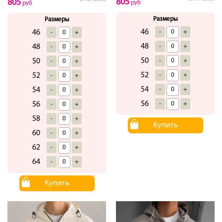
805
805
руб
руб
Размеры
Размеры
46
-
+
46
-
+
48
-
+
48
-
+
50
-
+
50
-
+
52
-
+
52
-
+
54
-
+
54
-
+
56
-
+
56
-
+
58
-
+
Купить
60
-
+
62
-
+
64
-
+
Купить