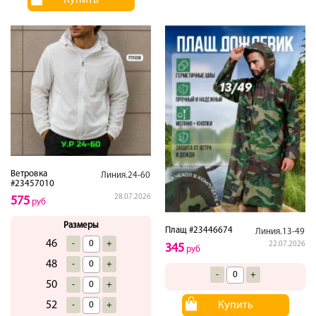
Ветровка
Линия.24-60
#23457010
28.07.2026
575
руб
Размеры
Плащ #23446674
Линия.13-49
46
-
+
22.07.2026
345
руб
48
-
+
-
+
50
-
+
Купить
52
-
+