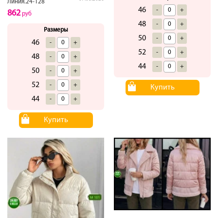
Линия.24-128
46
-
+
862
руб
48
-
+
Размеры
50
-
+
46
-
+
52
-
+
48
-
+
44
-
+
50
-
+
52
-
+
Купить
44
-
+
Купить