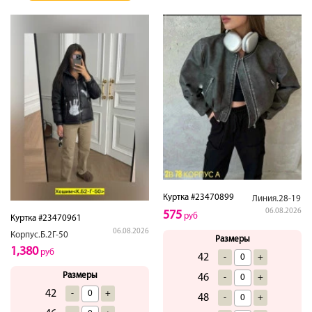
Куртка #23470899
Линия.28-19
06.08.2026
575
руб
Куртка #23470961
06.08.2026
Корпус.Б.2Г-50
Размеры
1,380
руб
42
-
+
Размеры
46
-
+
42
-
+
48
-
+