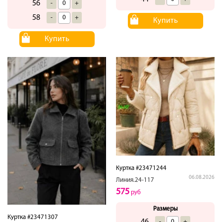
56
-
+
58
-
+
Купить
Купить
Куртка #23471244
06.08.2026
Линия.24-117
575
руб
Размеры
Куртка #23471307
46
-
+