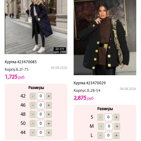
Куртка #23470085
06.08.2026
Корпу.Б.2Г-75
1,725
руб
Куртка #23470029
Размеры
06.08.2026
Корпус.Б.2В-54
42
-
+
2,875
руб
46
-
+
Размеры
48
-
+
S
-
+
50
-
+
M
-
+
44
-
+
L
-
+