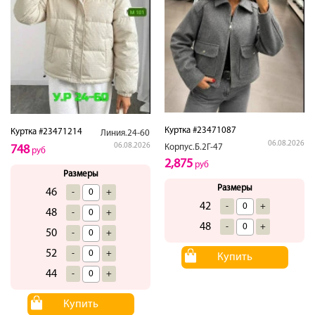
Куртка #23471087
Куртка #23471214
Линия.24-60
06.08.2026
06.08.2026
Корпус.Б.2Г-47
748
руб
2,875
руб
Размеры
Размеры
46
-
+
42
-
+
48
-
+
48
-
+
50
-
+
52
-
+
Купить
44
-
+
Купить