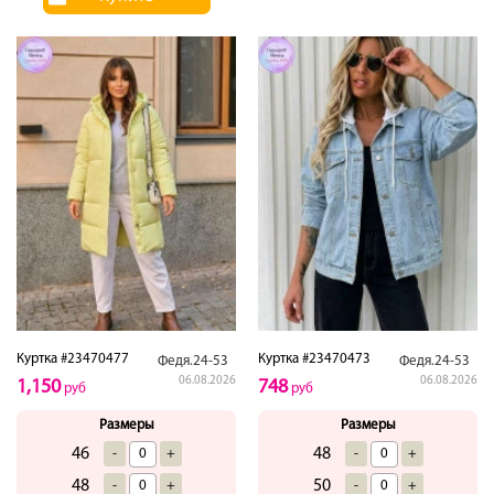
Куртка #23470477
Куртка #23470473
Федя.24-53
Федя.24-53
06.08.2026
06.08.2026
1,150
748
руб
руб
Размеры
Размеры
46
48
-
+
-
+
48
50
-
+
-
+