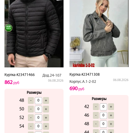
Куртка #23471308
Куртка #23471466
Дод.24-107
06.08.2026
06.08.2026
Корпус.А.1-2-02
862
руб
690
руб
Размеры
Размеры
48
-
+
42
-
+
50
-
+
46
-
+
52
-
+
48
-
+
54
-
+
44
-
+