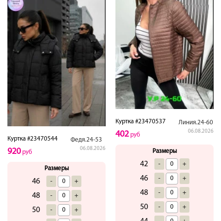
Куртка #23470537
Линия.24-60
06.08.2026
402
руб
Куртка #23470544
Федя.24-53
06.08.2026
920
Размеры
руб
42
-
+
Размеры
46
-
+
46
-
+
48
-
+
48
-
+
50
-
+
50
-
+