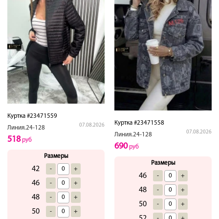
Куртка #23471559
Куртка #23471558
07.08.2026
Линия.24-128
07.08.2026
Линия.24-128
518
руб
690
руб
Размеры
Размеры
42
-
+
46
-
+
46
-
+
48
-
+
48
-
+
50
-
+
50
-
+
52
-
+