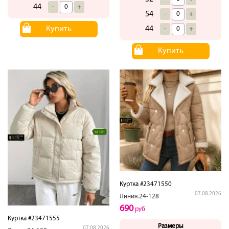
44
-
+
54
-
+
44
Купить
-
+
Купить
Куртка #23471550
07.08.2026
Линия.24-128
690
руб
Куртка #23471555
Размеры
07.08.2026