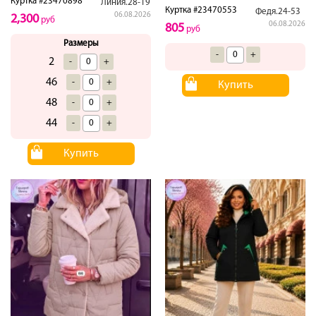
Куртка #23470898
Линия.28-19
Куртка #23470553
Федя.24-53
06.08.2026
2,300
руб
06.08.2026
805
руб
Размеры
-
+
2
-
+
46
-
+
Купить
48
-
+
44
-
+
Купить