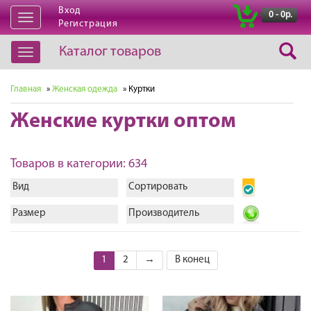
Вход
|
0 - 0р.
Открыть
Регистрация
навигацию
Каталог товаров
Открыть
навигацию
Главная
»
Женская одежда
» Куртки
Женские куртки оптом
Товаров в категории: 634
Вид
Сортировать
Размер
Производитель
1
2
→
В конец