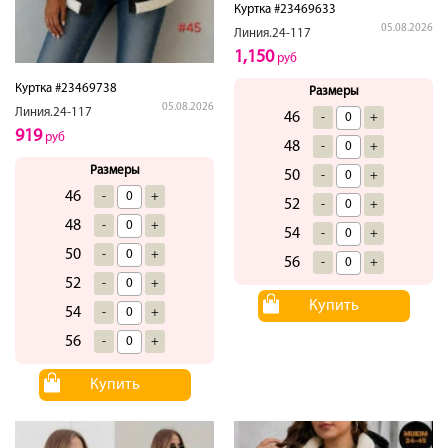
Куртка #23469633
05.08.2026
Линия.24-117
1,150
руб
Куртка #23469738
Размеры
05.08.2026
Линия.24-117
46
-
+
919
руб
48
-
+
Размеры
50
-
+
46
-
+
52
-
+
48
-
+
54
-
+
50
-
+
56
-
+
52
-
+
Купить
54
-
+
56
-
+
Купить