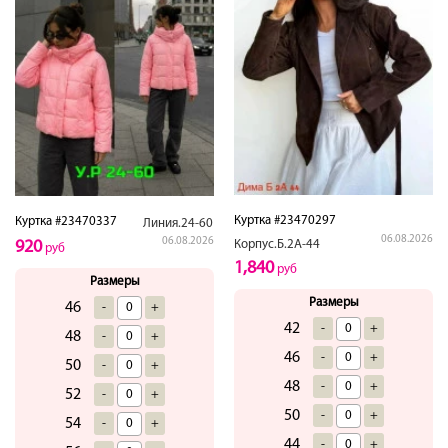
Куртка #23470297
Куртка #23470337
Линия.24-60
06.08.2026
06.08.2026
Корпус.Б.2А-44
920
руб
1,840
руб
Размеры
Размеры
46
-
+
42
-
+
48
-
+
46
-
+
50
-
+
48
-
+
52
-
+
50
-
+
54
-
+
44
-
+