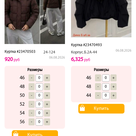
Куртка #23470493
06.08.2026
Куртка #23470503
Корпус.Б.2А-44
24-124
06.08.2026
6,325
920
руб
руб
Размеры
Размеры
46
46
-
+
-
+
48
48
-
+
-
+
44
50
-
+
-
+
52
-
+
Купить
54
-
+
56
-
+
Купить