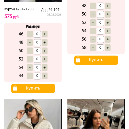
48
-
+
Куртка #23471233
Дод.24-107
50
-
+
06.08.2026
575
руб
52
-
+
Размеры
54
-
+
46
-
+
56
-
+
48
-
+
58
-
+
50
-
+
52
-
+
Купить
54
-
+
44
-
+
Купить