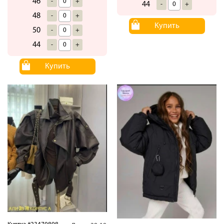
46
-
+
44
-
+
48
-
+
Купить
50
-
+
44
-
+
Купить