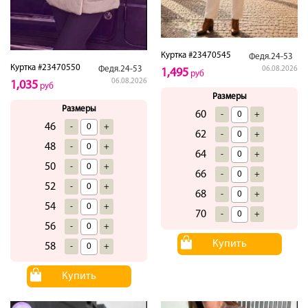
Куртка #23470545
Федя.24-53
Куртка #23470550
Федя.24-53
06.08.2026
1,495
руб
06.08.2026
1,035
руб
Размеры
Размеры
60
-
+
46
-
+
62
-
+
48
-
+
64
-
+
50
-
+
66
-
+
52
-
+
68
-
+
54
-
+
70
-
+
56
-
+
Купить
58
-
+
Купить