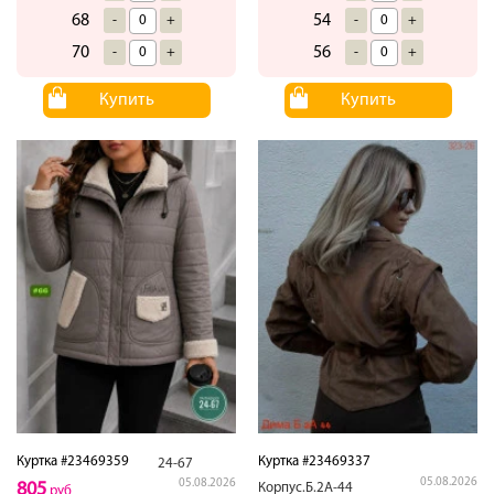
68
54
-
+
-
+
70
56
-
+
-
+
Купить
Купить
Куртка #23469359
Куртка #23469337
24-67
05.08.2026
05.08.2026
805
Корпус.Б.2А-44
руб