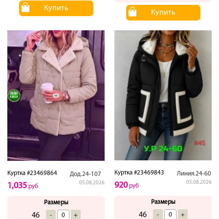
Купить
Купить
Куртка #23469843
Куртка #23469864
Линия.24-60
Дод.24-107
05.08.2026
05.08.2026
920
1,035
руб
руб
Размеры
Размеры
46
-
+
46
-
+