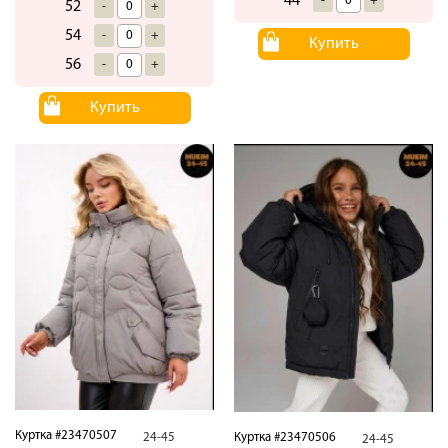
44
-
+
52
-
+
54
-
+
Купить
56
-
+
Купить
Куртка #23470507
24-45
Куртка #23470506
24-45