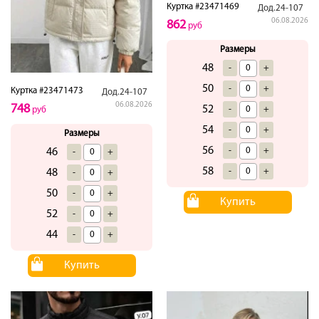
Куртка #23471469
Дод.24-107
06.08.2026
862
руб
Размеры
48
-
+
50
-
+
Куртка #23471473
Дод.24-107
06.08.2026
748
52
-
+
руб
54
-
+
Размеры
56
-
+
46
-
+
58
-
+
48
-
+
50
-
+
Купить
52
-
+
44
-
+
Купить