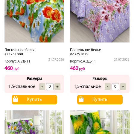
Постельное белье
Постельное белье
#23251880
#23251879
21.07.2026
21.07.2026
Корпус.А.2Д-11
Корпус.А.2Д-11
460
460
руб
руб
Размеры
Размеры
1,5-спальное
1,5-спальное
-
+
-
+
Купить
Купить