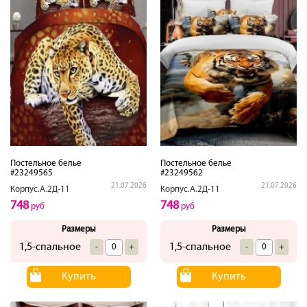
Постельное белье
Постельное белье
#23249565
#23249562
21.07.2026
21.07.2026
Корпус.А.2Д-11
Корпус.А.2Д-11
748
748
руб
руб
Размеры
Размеры
1,5-спальное
1,5-спальное
-
+
-
+
Купить
Купить