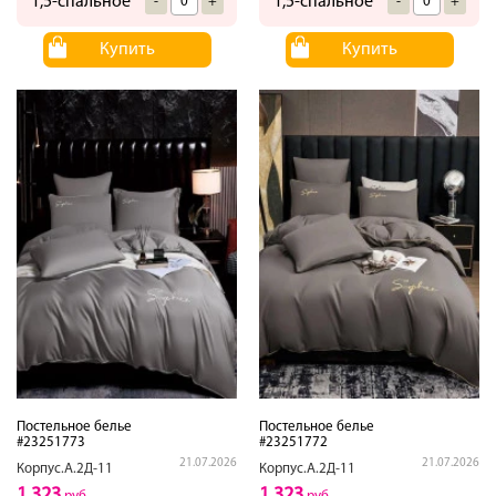
1,5-спальное
1,5-спальное
-
+
-
+
Купить
Купить
Постельное белье
Постельное белье
#23251773
#23251772
21.07.2026
21.07.2026
Корпус.А.2Д-11
Корпус.А.2Д-11
1,323
1,323