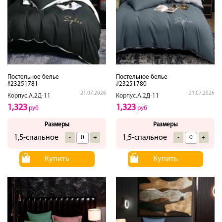
Постельное белье
Постельное белье
#23251781
#23251780
21.07.2026
21.07.2026
Корпус.А.2Д-11
Корпус.А.2Д-11
1,323
1,323
руб
руб
Размеры
Размеры
1,5-спальное
1,5-спальное
-
+
-
+
Купить
Купить