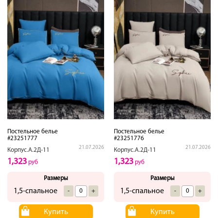
Постельное белье
Постельное белье
#23251777
#23251776
21.07.2026
21.07.2026
Корпус.А.2Д-11
Корпус.А.2Д-11
1,323
1,323
руб
руб
Размеры
Размеры
1,5-спальное
1,5-спальное
-
+
-
+
Купить
Купить