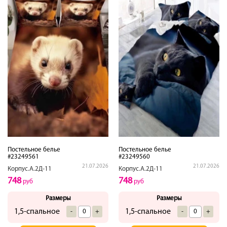
Постельное белье
Постельное белье
#23249561
#23249560
21.07.2026
21.07.2026
Корпус.А.2Д-11
Корпус.А.2Д-11
748
748
руб
руб
Размеры
Размеры
1,5-спальное
1,5-спальное
-
+
-
+