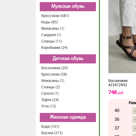
Мужская обувь
Кроссовки (681)
Кеды (85)
Мокасины (1)
Сандали (1)
Сланцы (11)
Коробками (24)
Детская обувь
Босоножки (20)
Кроссовки (58)
Мокасины (1)
Босоножки
#23472942
Сланцы (2)
748
руб
Сапоги (1)
Туфли (24)
Раз
Угги (12)
40
Женская одежда
36
Боди (101)
37
Блузки (215)