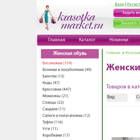
Вход
|
Регис
Задать в
Заказать 
Главная
Каталог
Новинки
Главная
»
Женская
Женская обувь
Босоножки (154)
Женски
Ботинки и полуботинки (49)
Балетки (15)
Кеды (47)
Товаров в кат
Кроссовки (447)
Мокасины (21)
Вид
С
Сланцы (22)
Сандали (11)
Сапоги и полусапожки (12)
Туфли (116)
Угги (11)
Коробками (17)