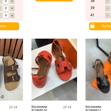
38
-
+
-
39
-
+
-
41
-
+
-
пить
Купи
Босоножки
Босоножки
27-14
27-14
#23468524
#23468412