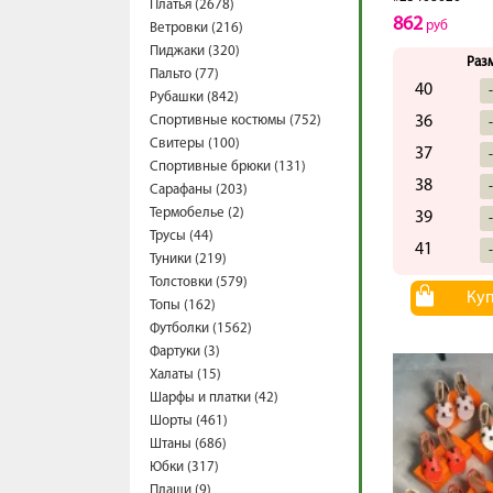
Платья (2678)
862
руб
Ветровки (216)
Пиджаки (320)
Раз
Пальто (77)
40
Рубашки (842)
Спортивные костюмы (752)
36
Свитеры (100)
37
Спортивные брюки (131)
38
Сарафаны (203)
Термобелье (2)
39
Трусы (44)
41
Туники (219)
Толстовки (579)
Ку
Топы (162)
Футболки (1562)
Фартуки (3)
Халаты (15)
Шарфы и платки (42)
Шорты (461)
Штаны (686)
Юбки (317)
Плащи (9)