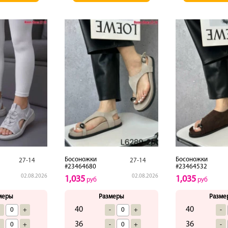
Босоножки
Босоножки
27-14
27-14
#23464680
#23464532
02.08.2026
02.08.2026
1,035
1,035
руб
руб
меры
Размеры
Разме
40
40
-
+
-
+
-
36
36
-
+
-
+
-