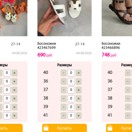
Босоножки
Босоножки
27-14
27-14
#23467699
#23466896
04.08.2026
04.08.2026
690
748
руб
руб
меры
Размеры
Разме
40
40
-
+
-
+
-
36
36
-
+
-
+
-
37
37
-
+
-
+
-
38
38
-
+
-
+
-
39
39
-
+
-
+
-
41
41
-
+
-
+
-
пить
Купить
Купи