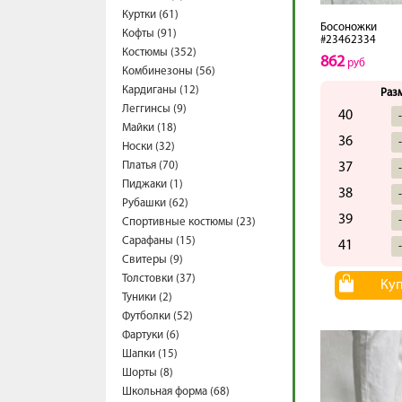
Куртки (61)
Босоножки
Кофты (91)
#23462334
Костюмы (352)
862
руб
Комбинезоны (56)
Кардиганы (12)
Раз
Леггинсы (9)
40
Майки (18)
36
Носки (32)
Платья (70)
37
Пиджаки (1)
38
Рубашки (62)
39
Спортивные костюмы (23)
Сарафаны (15)
41
Свитеры (9)
Толстовки (37)
Ку
Туники (2)
Футболки (52)
Фартуки (6)
Шапки (15)
Шорты (8)
Школьная форма (68)