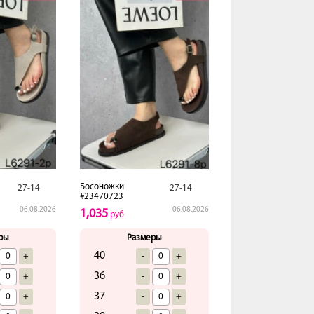
Босоножки
27-14
27-14
#23470723
06.08.2026
06.08.2026
1,035
руб
ры
Размеры
40
+
-
+
36
+
-
+
37
+
-
+