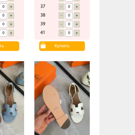
37
+
-
+
38
+
-
+
39
+
-
+
41
+
-
+
ть
Купить