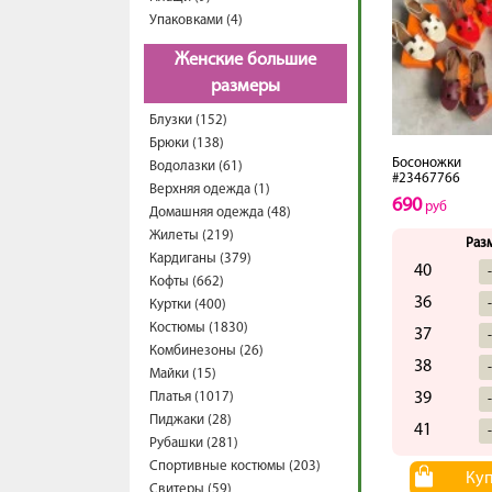
Упаковками (4)
Женские большие
размеры
Блузки (152)
Брюки (138)
Босоножки
Водолазки (61)
#23467766
Верхняя одежда (1)
690
руб
Домашняя одежда (48)
Жилеты (219)
Раз
Кардиганы (379)
40
Кофты (662)
36
Куртки (400)
Костюмы (1830)
37
Комбинезоны (26)
38
Майки (15)
Платья (1017)
39
Пиджаки (28)
41
Рубашки (281)
Спортивные костюмы (203)
Ку
Свитеры (59)