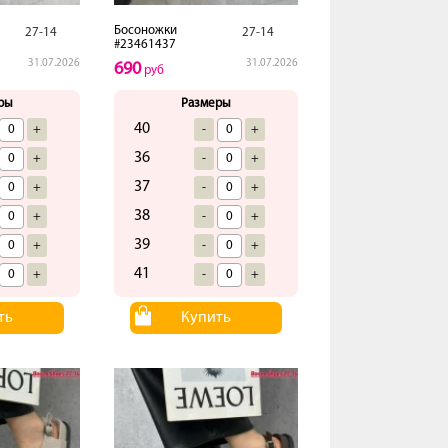
Босоножки
27-14
27-14
#23461437
31.07.2026
31.07.2026
690
руб
ры
Размеры
40
+
-
+
36
+
-
+
37
+
-
+
38
+
-
+
39
+
-
+
41
+
-
+
ть
Купить