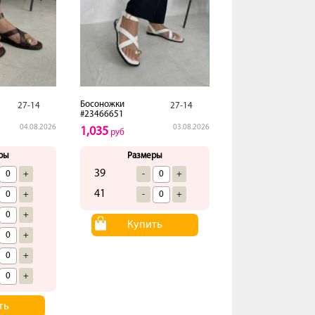
Босоножки
27-14
27-14
#23466651
04.08.2026
03.08.2026
1,035
руб
ры
Размеры
39
+
-
+
41
+
-
+
+
Купить
+
+
+
ть