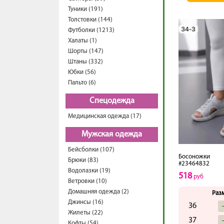
Туники (191)
Толстовки (144)
Футболки (1213)
Халаты (1)
Шорты (147)
Штаны (332)
Юбки (56)
Пальто (6)
Спецодежда
Медицинская одежда (17)
Мужская одежда
Бейсболки (107)
Босоножки
Брюки (83)
#23464832
Водолазки (19)
518
руб
Ветровки (10)
Домашняя одежда (2)
Раз
Джинсы (16)
36
Жилеты (22)
37
Кофты (54)