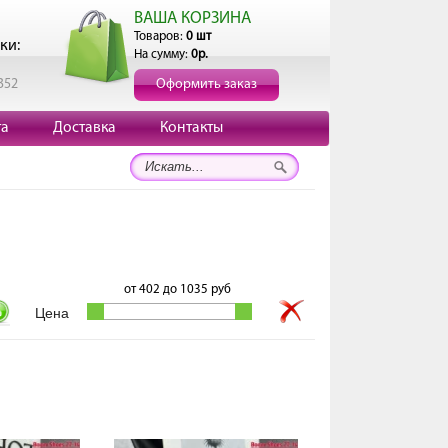
ВАША КОРЗИНА
Товаров:
0 шт
ки:
На сумму:
0р.
352
Оформить заказ
та
Доставка
Контакты
от
402
до
1035
руб