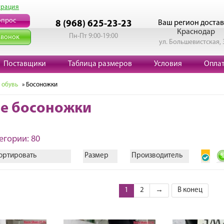
трация
опрос
Ваш регион достав
8 (968) 625-23-23
Краснодар
Пн-Пт 9:00-19:00
звонок
ул. Большевистская, 
Поставщики
Таблица размеров
Условия
Опла
 обувь
» Босоножки
е босоножки
егории: 80
ортировать
Размер
Производитель
1
2
→
В конец