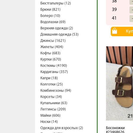
38
Бюстгальтеры (12)
39
Брюки (821)
Болеро (10)
41
Водолазки (69)
Верхняя одежда (2)
Ку
Домашняя одежда (53)
Джинсы (1621)
Жилеты (404)
Кофты (683)
Куртки (670)
Костюмы (4190)
Кардиганы (357)
Капри (18)
Колготки (25)
Комбинезоны (94)
Корсеты (34)
Купальники (63)
Леггинсы (209)
Майки (606)
Носки (14)
Одежда для взрослых (2)
Босоножки
#23468626