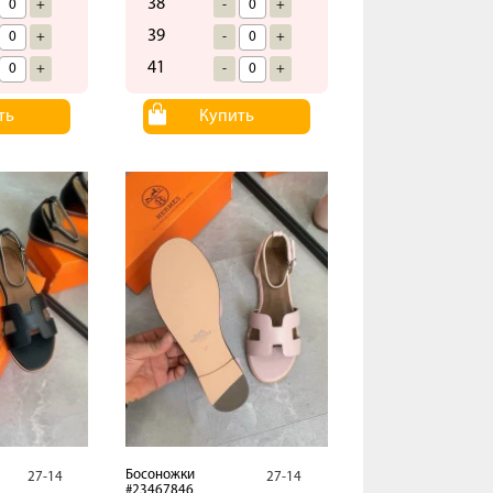
38
+
-
+
39
+
-
+
41
+
-
+
ть
Купить
Босоножки
27-14
27-14
#23467846