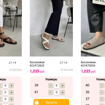
Босоножки
Босоножки
27-14
27-14
#23472820
#23470956
07.08.2026
07.08.2026
1,035
1,035
руб
руб
меры
Размеры
Разме
39
40
-
+
-
+
-
41
36
-
+
-
+
-
37
-
+
-
Купить