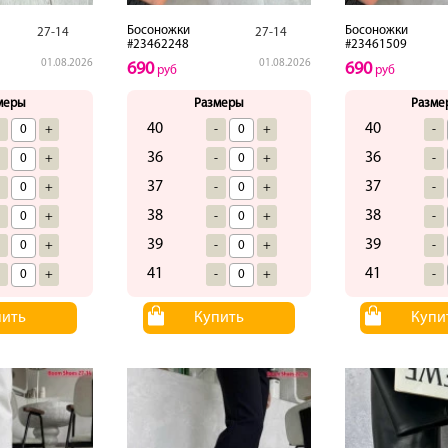
Босоножки
Босоножки
27-14
27-14
#23462248
#23461509
01.08.2026
01.08.2026
690
690
руб
руб
меры
Размеры
Разме
40
40
-
+
-
+
-
36
36
-
+
-
+
-
37
37
-
+
-
+
-
38
38
-
+
-
+
-
39
39
-
+
-
+
-
41
41
-
+
-
+
-
пить
Купить
Купи