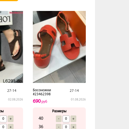
Босоножки
27-14
27-14
#23462398
02.08.2026
01.08.2026
690
руб
ры
Размеры
40
+
-
+
36
+
-
+