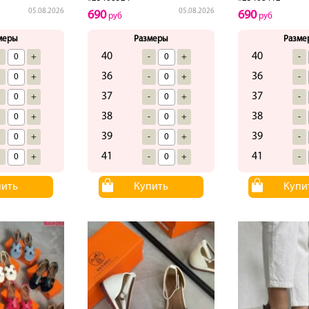
05.08.2026
05.08.2026
690
690
руб
руб
меры
Размеры
Разме
40
40
-
+
-
+
-
36
36
-
+
-
+
-
37
37
-
+
-
+
-
38
38
-
+
-
+
-
39
39
-
+
-
+
-
41
41
-
+
-
+
-
пить
Купить
Купи