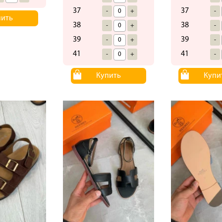
37
37
-
+
-
пить
38
38
-
+
-
39
39
-
+
-
41
41
-
+
-
Купить
Купи