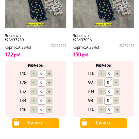
Леггинсы
Леггинсы
#23437289
#23437006
15.07.2026
15.07.2026
Корпус.А.2В-63
Корпус.А.2В-63
172
150
руб
руб
Размеры
Размеры
140
116
-
+
-
+
128
92
-
+
-
+
152
104
-
+
-
+
134
98
-
+
-
+
146
110
-
+
-
+
Купить
Купить