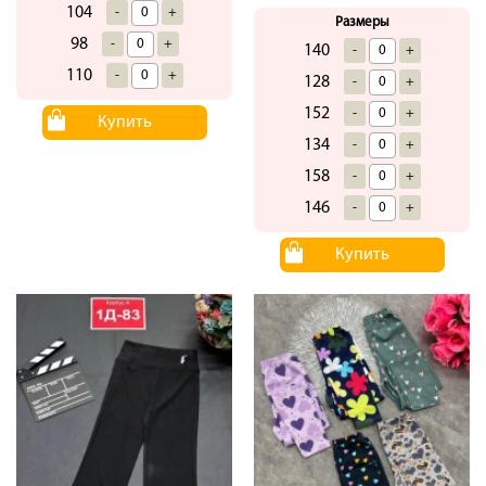
104
-
+
Размеры
98
-
+
140
-
+
110
-
+
128
-
+
152
-
+
Купить
134
-
+
158
-
+
146
-
+
Купить