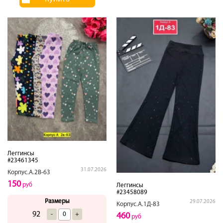
Леггинсы
#23461345
31.07.2026
Корпус.А.2В-63
150
руб
Леггинсы
#23458089
Размеры
29.07.2026
Корпус.А.1Д-83
92
-
+
460
руб