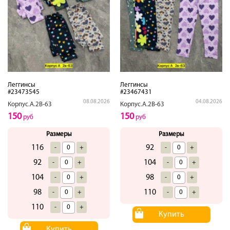
Леггинсы
Леггинсы
#23473545
#23467431
08.08.2026
04.08.2026
Корпус.А.2В-63
Корпус.А.2В-63
150
150
руб
руб
Размеры
Размеры
116
92
-
+
-
+
92
104
-
+
-
+
104
98
-
+
-
+
98
110
-
+
-
+
110
-
+
Купить
Купить