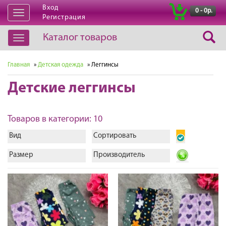
Вход
|
0 - 0р.
Открыть
Регистрация
навигацию
Каталог товаров
Открыть
навигацию
Главная
»
Детская одежда
» Леггинсы
Детские леггинсы
Товаров в категории: 10
Вид
Сортировать
Размер
Производитель