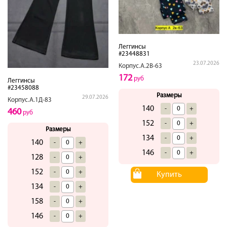
Леггинсы
#23448831
23.07.2026
Корпус.А.2В-63
172
руб
Леггинсы
#23458088
Размеры
29.07.2026
Корпус.А.1Д-83
140
-
+
460
руб
152
-
+
Размеры
134
-
+
140
-
+
146
-
+
128
-
+
152
-
+
Купить
134
-
+
158
-
+
146
-
+