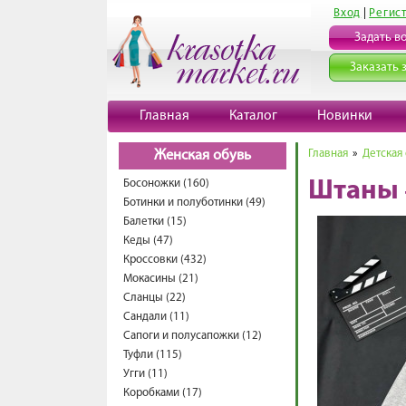
Вход
|
Регис
Задать в
Заказать 
Главная
Каталог
Новинки
Главная
»
Детская
Женская обувь
Босоножки (160)
Штаны 
Ботинки и полуботинки (49)
Балетки (15)
Кеды (47)
Кроссовки (432)
Мокасины (21)
Сланцы (22)
Сандали (11)
Сапоги и полусапожки (12)
Туфли (115)
Угги (11)
Коробками (17)