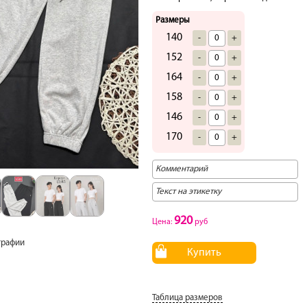
Размеры
140
-
+
152
-
+
164
-
+
158
-
+
146
-
+
170
-
+
920
Цена:
руб
графии
Купить
Таблица размеров