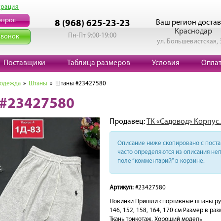
трация
опрос
Ваш регион достав
8 (968) 625-23-23
Краснодар
Пн-Пт 9:00-19:00
звонок
ул. Большевистская, 
Поставщики
Таблица размеров
Условия
Опла
 одежда
»
Штаны
» Штаны #23427580
#23427580
Продавец:
ТК «Садовод» Корпус.
Описание ниже скопировано с поста 
часто определяются из описания неп
поле “комментарий” в корзине.
Артикул:
#23427580
Новинки Пришли спортивные штаны рубл
146, 152, 158, 164, 170 см Размер в ра
Ткань трикотаж, Хороший модель