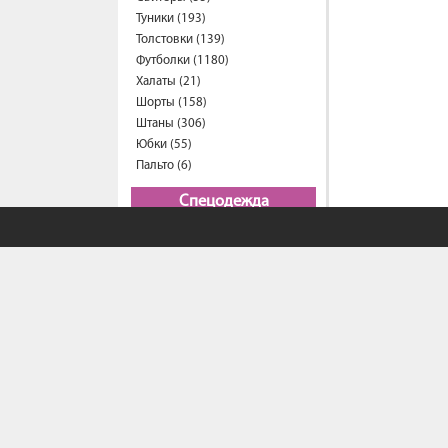
Туники (193)
Толстовки (139)
Футболки (1180)
Халаты (21)
Шорты (158)
Штаны (306)
Юбки (55)
Пальто (6)
Спецодежда
Медицинская одежда (23)
Мужская одежда
Бейсболки (107)
Брюки (98)
Водолазки (18)
Ветровки (11)
Домашняя одежда (2)
Джинсы (21)
Жилеты (22)
Кофты (52)