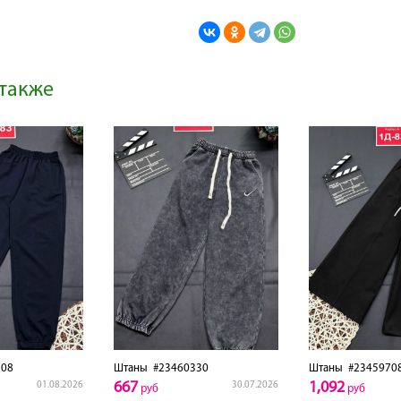
также
08
Штаны
#23460330
Штаны
#2345970
667
1,092
01.08.2026
30.07.2026
руб
руб