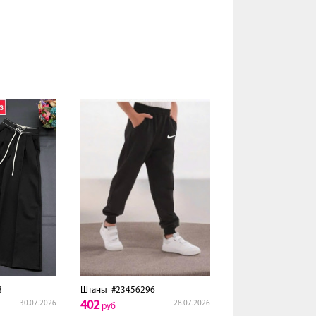
8
Штаны
#23456296
402
30.07.2026
28.07.2026
руб