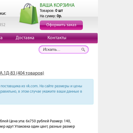
ВАША КОРЗИНА
Товаров:
0 шт
ки:
На сумму:
0р.
352
Оформить заказ
та
Доставка
Контакты
А.1Д-83 (404 товаров)
поставщика из vk.com. На сайте размеры и цены
равильно, в этом случае укажите ваши данные в
ей Цена упа: 6х750 рублей Размер: 140,
змер идут Упаковка один цвет, разные размер