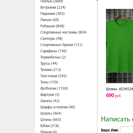
Платья (2689)
Ветровки (224)
Пиджаки (303)
Пальто (69)
Рубашки (848)
Спортивные костюмы (804)
Свитеры (98)
Спортивные брюки (131)
Сарафаны (196)
Термобелье (2)
Трусы (44)
Туники (213)
Толстовки (545)
Топы (159)
Футболки (1530)
Штаны
#234524
Фартуки (3)
690
руб
Халаты (42)
Шарфы и платки (40)
Шорты (464)
Написать 
Штаны (663)
Юбки (318)
Ваше Имя:
Плащи (6)