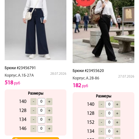
Брюки #23456791
Брюки #23455620
28.07.2026
Корпус.А.1Б-27А
27.07.2026
Корпус.А.2В-86
518
руб
182
руб
Размеры
Размеры
140
-
+
140
-
+
128
-
+
128
-
+
134
-
+
152
-
+
146
-
+
134
-
+