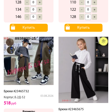
128
110
-
+
-
+
134
122
-
+
-
+
146
128
-
+
-
+
Купить
Купить
Брюки #23465732
03.08.2026
Корпус.Б.2Д-52
518
руб
Брюки #23465675
Размеры