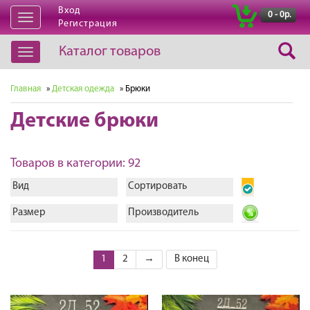
Вход
|
0 - 0р.
Открыть
Регистрация
навигацию
Каталог товаров
Открыть
навигацию
Главная
»
Детская одежда
» Брюки
Детские брюки
Товаров в категории: 92
Вид
Сортировать
Размер
Производитель
1
2
→
В конец