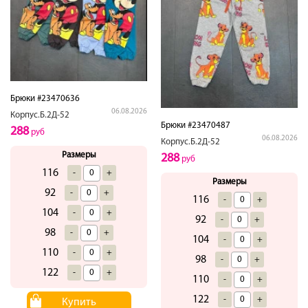
Брюки #23470636
06.08.2026
Корпус.Б.2Д-52
Брюки #23470487
288
руб
06.08.2026
Корпус.Б.2Д-52
Размеры
288
руб
116
-
+
Размеры
92
-
+
116
-
+
104
-
+
92
-
+
98
-
+
104
-
+
110
-
+
98
-
+
122
-
+
110
-
+
122
-
+
Купить