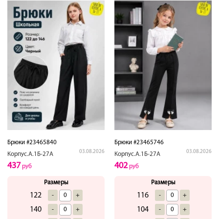
Брюки #23465840
Брюки #23465746
03.08.2026
03.08.2026
Корпус.А.1Б-27А
Корпус.А.1Б-27А
437
402
руб
руб
Размеры
Размеры
122
116
-
+
-
+
140
104
-
+
-
+