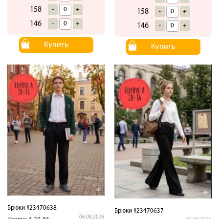
158
-
+
158
-
+
146
-
+
146
-
+
Купить
Купить
Брюки #23470638
Брюки #23470637
06.08.2026