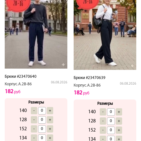
Брюки #23470640
Брюки #23470639
06.08.2026
06.08.2026
Корпус.А.2В-86
Корпус.А.2В-86
182
182
руб
руб
Размеры
Размеры
140
-
+
140
-
+
128
-
+
128
-
+
152
-
+
152
-
+
134
-
+
134
-
+