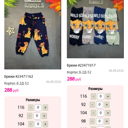
Брюки #23471017
06.08.2026
Корпус.Б.2Д-52
Брюки #23471162
288
руб
06.08.2026
Корпус.Б.2Д-52
Размеры
288
руб
116
-
+
Размеры
92
-
+
116
-
+
104
-
+
92
-
+
98
-
+
104
-
+