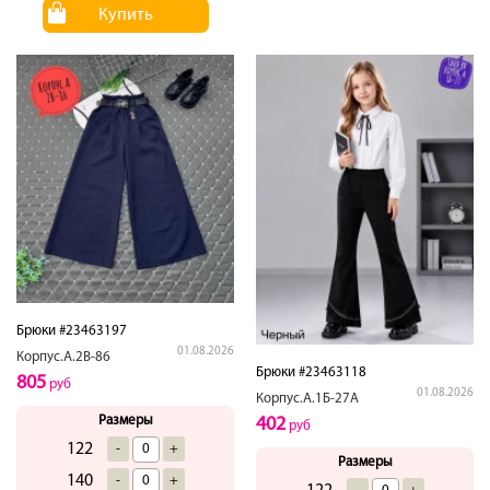
Купить
Брюки #23463197
01.08.2026
Корпус.А.2В-86
Брюки #23463118
805
руб
01.08.2026
Корпус.А.1Б-27А
Размеры
402
руб
122
-
+
Размеры
140
-
+