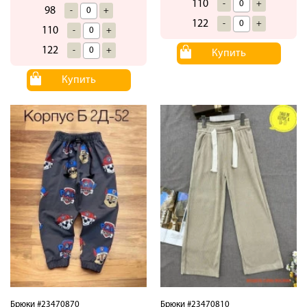
110
-
+
98
-
+
122
-
+
110
-
+
122
-
+
Купить
Купить
Брюки #23470870
Брюки #23470810