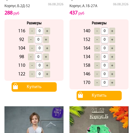
06.08.2026
06.08.2026
Корпус.Б.2Д-52
Корпус.А.1Б-27А
288
437
руб
руб
Размеры
Размеры
116
140
-
+
-
+
92
152
-
+
-
+
104
164
-
+
-
+
98
134
-
+
-
+
110
158
-
+
-
+
122
146
-
+
-
+
170
-
+
Купить
Купить