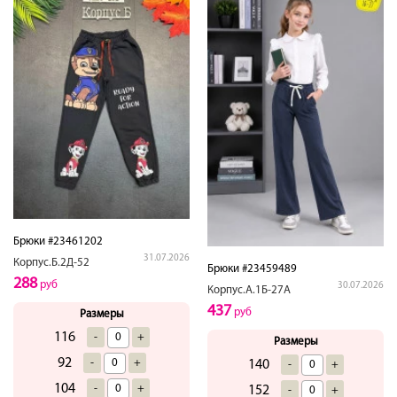
Брюки #23461202
31.07.2026
Корпус.Б.2Д-52
Брюки #23459489
288
руб
30.07.2026
Корпус.А.1Б-27А
437
руб
Размеры
116
-
+
Размеры
92
-
+
140
-
+
104
-
+
152
-
+