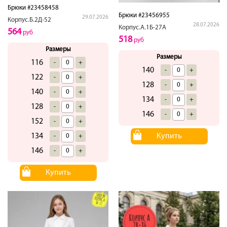
Брюки #23458458
Брюки #23456955
29.07.2026
Корпус.Б.2Д-52
28.07.2026
Корпус.А.1Б-27А
564
руб
518
руб
Размеры
Размеры
116
-
+
140
-
+
122
-
+
128
-
+
140
-
+
134
-
+
128
-
+
146
-
+
152
-
+
134
Купить
-
+
146
-
+
Купить