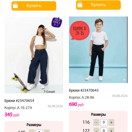
Купить
Купить
Брюки #23470643
06.08.2026
Корпус.А.2В-86
Брюки #23470654
690
руб
06.08.2026
Корпус.А.1Б-27А
345
Размеры
руб
116
-
+
Размеры
122
-
+