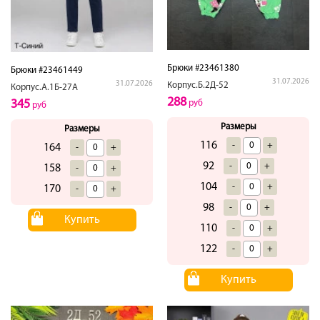
Брюки #23461380
Брюки #23461449
31.07.2026
31.07.2026
Корпус.Б.2Д-52
Корпус.А.1Б-27А
288
345
руб
руб
Размеры
Размеры
116
-
+
164
-
+
92
-
+
158
-
+
104
-
+
170
-
+
98
-
+
Купить
110
-
+
122
-
+
Купить