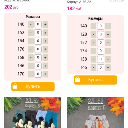
Корпус.А.2В-86
06.08.2026
Корпус.А.2В-86
202
руб
182
руб
Размеры
Размеры
140
-
+
140
-
+
152
-
+
128
-
+
164
-
+
152
-
+
176
-
+
134
-
+
158
-
+
158
-
+
146
-
+
146
-
+
170
-
+
Купить
Купить