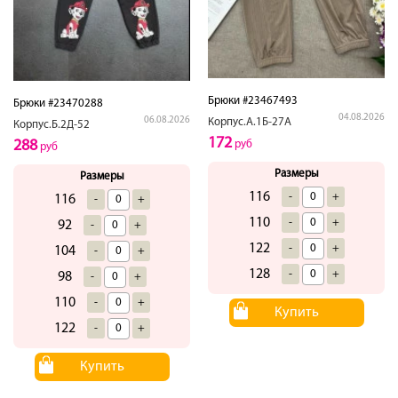
Брюки #23467493
Брюки #23470288
04.08.2026
06.08.2026
Корпус.А.1Б-27А
Корпус.Б.2Д-52
172
288
руб
руб
Размеры
Размеры
116
-
+
116
-
+
110
-
+
92
-
+
122
-
+
104
-
+
128
-
+
98
-
+
110
-
+
Купить
122
-
+
Купить