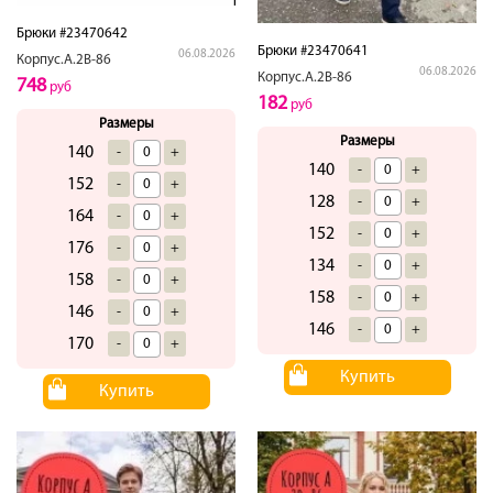
Брюки #23470642
Брюки #23470641
06.08.2026
Корпус.А.2В-86
06.08.2026
Корпус.А.2В-86
748
руб
182
руб
Размеры
Размеры
140
-
+
140
-
+
152
-
+
128
-
+
164
-
+
152
-
+
176
-
+
134
-
+
158
-
+
158
-
+
146
-
+
146
-
+
170
-
+
Купить
Купить