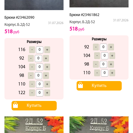
Брюки #23461862
Брюки #23462090
31.07.2026
Корпус.Б.2Д-52
31.07.2026
Корпус.Б.2Д-52
518
руб
518
руб
Размеры
Размеры
92
-
+
116
-
+
104
-
+
92
-
+
98
-
+
104
-
+
110
-
+
98
-
+
110
-
+
Купить
122
-
+
Купить