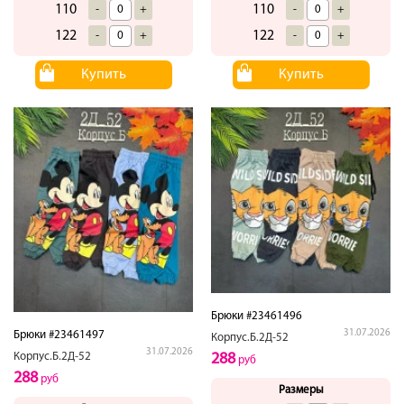
110
110
-
+
-
+
122
122
-
+
-
+
Купить
Купить
Брюки #23461496
31.07.2026
Брюки #23461497
Корпус.Б.2Д-52
31.07.2026
Корпус.Б.2Д-52
288
руб
288
руб
Размеры