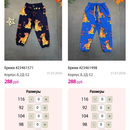
Брюки #23461571
Брюки #23461498
31.07.2026
31.07.2026
Корпус.Б.2Д-52
Корпус.Б.2Д-52
288
288
руб
руб
Размеры
Размеры
116
116
-
+
-
+
92
92
-
+
-
+
104
104
-
+
-
+
98
98
-
+
-
+