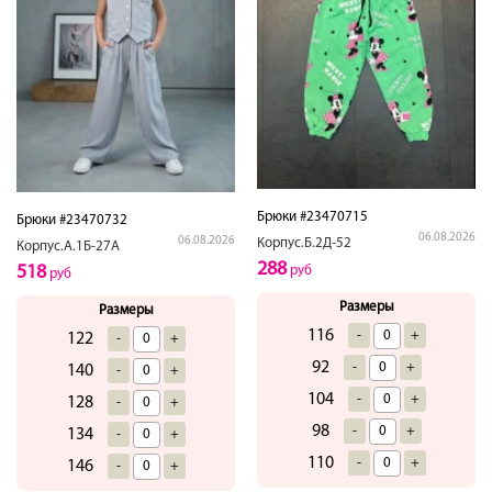
Брюки #23470715
Брюки #23470732
06.08.2026
06.08.2026
Корпус.Б.2Д-52
Корпус.А.1Б-27А
288
518
руб
руб
Размеры
Размеры
116
-
+
122
-
+
92
-
+
140
-
+
104
-
+
128
-
+
98
-
+
134
-
+
110
-
+
146
-
+