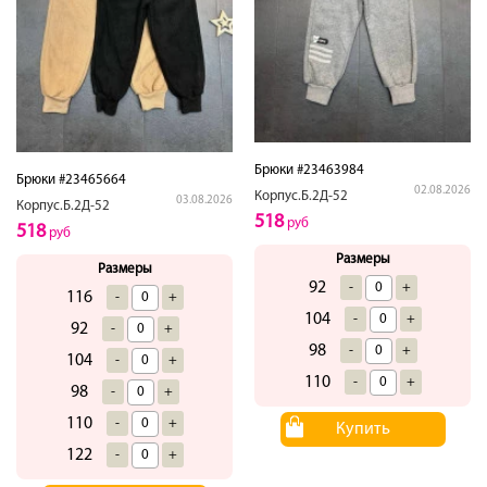
Брюки #23463984
Брюки #23465664
02.08.2026
Корпус.Б.2Д-52
03.08.2026
Корпус.Б.2Д-52
518
руб
518
руб
Размеры
Размеры
92
-
+
116
-
+
104
-
+
92
-
+
98
-
+
104
-
+
110
-
+
98
-
+
110
-
+
Купить
122
-
+