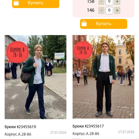
158
-
+
Купить
146
-
+
Купить
Брюки #23455617
Брюки #23455619
27.07.2026
27.07.2026
Корпус.А.2В-86
Корпус.А.2В-86