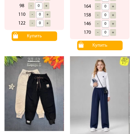
98
-
+
164
-
+
110
-
+
158
-
+
122
-
+
146
-
+
170
-
+
Купить
Купить