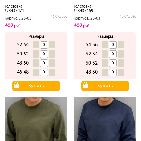
Толстовка
Толстовка
#23437471
#23437469
15.07.2026
15.07.2026
Корпус.Б.2Б-03
Корпус.Б.2Б-03
402
402
руб
руб
Размеры
Размеры
52-54
54-56
-
+
-
+
50-52
52-54
-
+
-
+
48-50
50-52
-
+
-
+
46-48
48-50
-
+
-
+
Купить
Купить