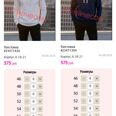
Толстовка
Толстовка
#23471304
#23471430
06.08.2026
06.08.2026
Корпус.А.1В-21
Корпус.А.1В-21
575
575
руб
руб
Размеры
Размеры
46
-
+
46
-
+
48
-
+
48
-
+
50
-
+
50
-
+
52
-
+
52
-
+
54
-
+
54
-
+