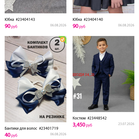
Юбка
#23404143
Юбка
#23404140
90
90
06.08.2026
06.08.2026
руб
руб
Костюм
#23448542
3,450
23.07.2026
руб
Бантики для волос
#23401719
40
06.08.2026
руб