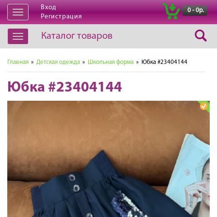
Вход
|
0 - 0р.
Открыть
Регистрация
навигацию
Каталог товаров
Открыть
навигацию
Главная
»
Детская одежда
»
Школьная форма
» Юбка #23404144
Юбка #23404144