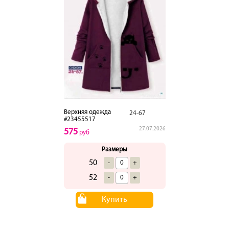
Верхняя одежда
24-67
#23455517
27.07.2026
575
руб
Размеры
50
-
+
52
-
+
Купить