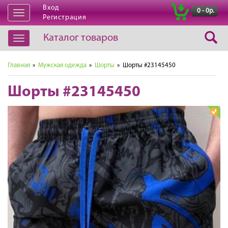
Вход
|
0 - 0р.
Открыть
Регистрация
навигацию
Каталог товаров
Открыть
навигацию
Главная
»
Мужская одежда
»
Шорты
» Шорты #23145450
Шорты #23145450