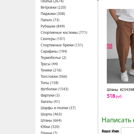
Платья (2674)
Ветровки (220)
Пиджаки (308)
Пальто (73)
Рубашки (849)
Спортивные костюмы (771)
Свитеры (101)
Спортивные брюки (131)
Сарафаны (194)
Термобелье (2)
Трусы (44)
Туники (216)
Толстовки (566)
Топы (158)
Футболки (1543)
Штаны
#234398
Фартуки (3)
518
руб
Халаты (41)
Шарфы и платки (37)
Шорты (463)
Написать 
Штаны (664)
Юбки (320)
Ваше Имя:
Плащи (7)