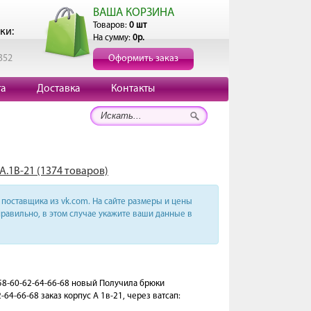
ВАША КОРЗИНА
Товаров:
0 шт
ки:
На сумму:
0р.
352
Оформить заказ
та
Доставка
Контакты
А.1В-21 (1374 товаров)
поставщика из vk.com. На сайте размеры и цены
равильно, в этом случае укажите ваши данные в
 58-60-62-64-66-68 новый Получила брюки
64-66-68 заказ корпус А 1в-21, через ватсап: