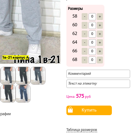
Размеры
58
-
+
60
-
+
62
-
+
64
-
+
66
-
+
68
-
+
575
Цена:
руб
Купить
графии
Таблица размеров