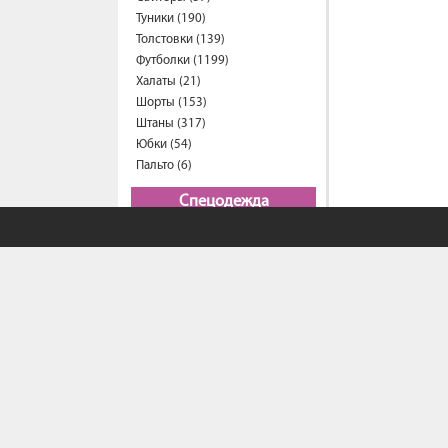
Туники (190)
Толстовки (139)
Футболки (1199)
Халаты (21)
Шорты (153)
Штаны (317)
Юбки (54)
Пальто (6)
Спецодежда
Медицинская одежда (16)
Мужская одежда
Бейсболки (107)
Брюки (95)
Водолазки (19)
Ветровки (11)
Домашняя одежда (2)
Джинсы (16)
Жилеты (22)
Кофты (54)