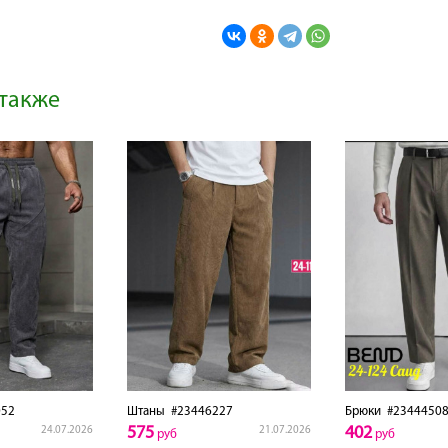
также
52
Штаны
#23446227
Брюки
#2344450
575
402
24.07.2026
21.07.2026
руб
руб