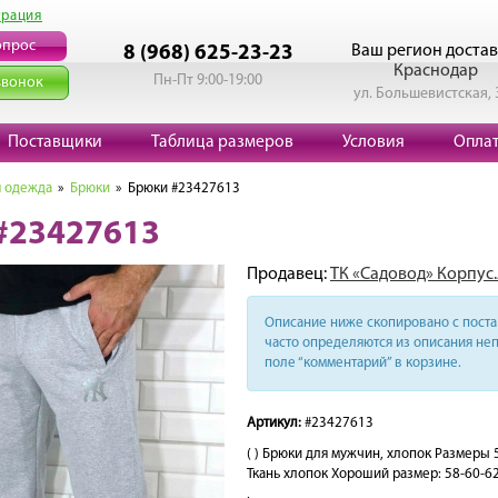
трация
опрос
Ваш регион достав
8 (968) 625-23-23
Краснодар
Пн-Пт 9:00-19:00
звонок
ул. Большевистская, 
Поставщики
Таблица размеров
Условия
Опла
 одежда
»
Брюки
» Брюки #23427613
#23427613
Продавец:
ТК «Садовод» Корпус.
Описание ниже скопировано с поста 
часто определяются из описания неп
поле “комментарий” в корзине.
Артикул:
#23427613
( ) Брюки для мужчин, хлопок Размеры
Ткань хлопок Хороший размер: 58-60-62-
,