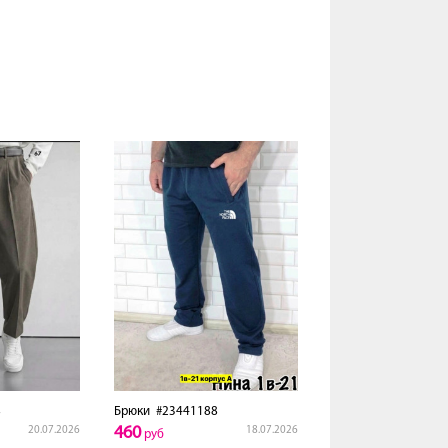
8
Брюки
#23441188
460
20.07.2026
18.07.2026
руб