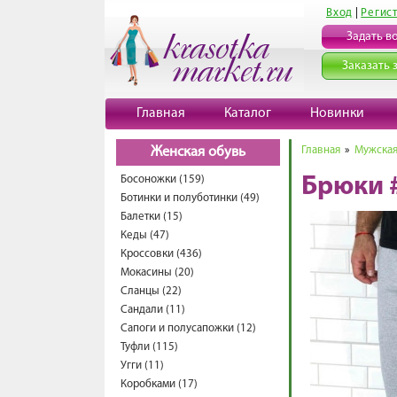
Вход
|
Регис
Задать в
Заказать 
Главная
Каталог
Новинки
Главная
»
Мужская
Женская обувь
Босоножки (159)
Брюки 
Ботинки и полуботинки (49)
Балетки (15)
Кеды (47)
Кроссовки (436)
Мокасины (20)
Сланцы (22)
Сандали (11)
Сапоги и полусапожки (12)
Туфли (115)
Угги (11)
Коробками (17)