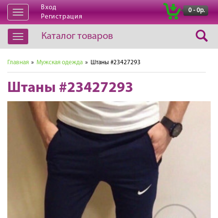
Вход
|
0 - 0р.
Открыть
Регистрация
навигацию
Каталог товаров
Открыть
навигацию
Главная
»
Мужская одежда
» Штаны #23427293
Штаны #23427293