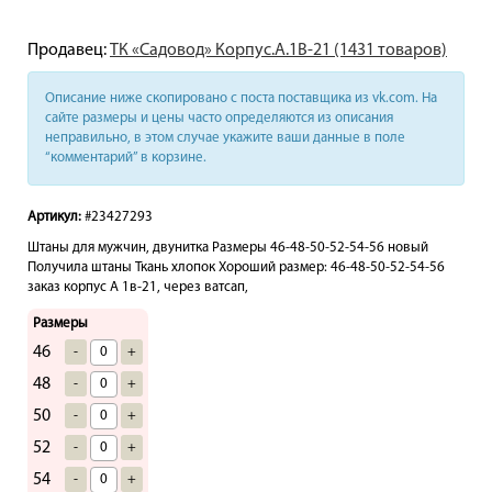
Продавец:
ТК «Садовод» Корпус.А.1В-21 (1431 товаров)
Описание ниже скопировано с поста поставщика из vk.com. На
сайте размеры и цены часто определяются из описания
неправильно, в этом случае укажите ваши данные в поле
“комментарий” в корзине.
Артикул:
#23427293
Штаны для мужчин, двунитка Размеры 46-48-50-52-54-56 новый
Получила штаны Ткань хлопок Хороший размер: 46-48-50-52-54-56
заказ корпус А 1в-21, через ватсап,
Размеры
46
-
+
48
-
+
50
-
+
52
-
+
54
-
+