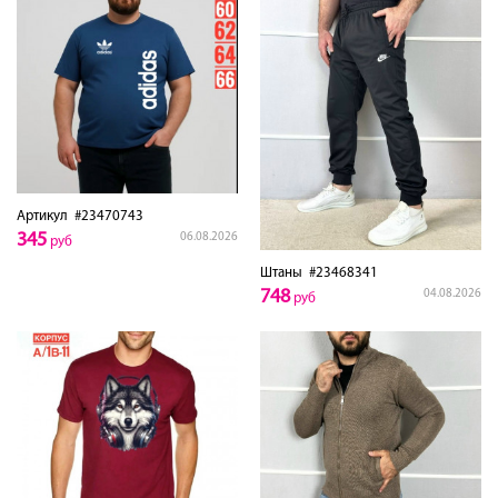
Артикул
#23470743
345
06.08.2026
руб
Штаны
#23468341
748
04.08.2026
руб