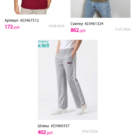
Артикул
#23467512
Свитер
#23461324
172
04.08.2026
руб
862
31.07.2026
руб
Штаны
#23460337
402
30.07.2026
руб