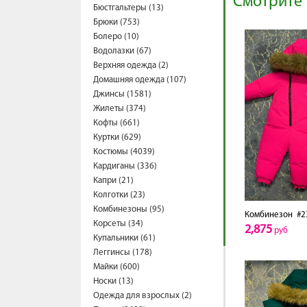
Смотрите 
Бюстгальтеры (13)
Брюки (753)
Болеро (10)
Водолазки (67)
Верхняя одежда (2)
Домашняя одежда (107)
Джинсы (1581)
Жилеты (374)
Кофты (661)
Куртки (629)
Костюмы (4039)
Кардиганы (336)
Капри (21)
Колготки (23)
Комбинезоны (95)
Комбинезон
#2
Корсеты (34)
2,875
руб
Купальники (61)
Леггинсы (178)
Майки (600)
Носки (13)
Одежда для взрослых (2)