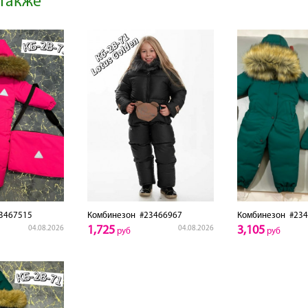
также
3467515
Комбинезон
#23466967
Комбинезон
#234
1,725
3,105
04.08.2026
04.08.2026
руб
руб