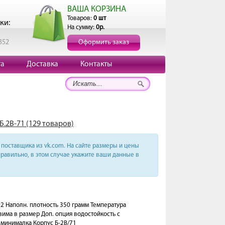
ВАША КОРЗИНА
Товаров:
0 шт
ки:
На сумму:
0р.
352
Оформить заказ
та
Доставка
Контакты
Б.2В-71 (129 товаров)
поставщика из vk.com. На сайте размеры и цены
равильно, в этом случае укажите ваши данные в
92 Наполн. плотность 350 грамм Температура
зима в размер Доп. опция водостойкость с
з минималка Корпус Б-2В/71