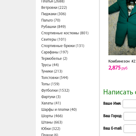
Платья (2688)
Ветровки (222)
Пиджаки (306)
Пальто (70)
Рубашки (849)
Спортивные костюмы (801)
Свитеры (101)
Спортивные брюки (131)
Сарафаны (197)
Термобелье (2)
Комбинезон
#2
Трусы (44)
2,875
руб
Туники (213)
Толстовки (544)
Топы (159)
Футболки (1532)
Написать 
Фартуки (3)
Халаты (41)
Ваше Имя:
Шарфы и платки (40)
Шорты (466)
Ваш Город:
Штаны (663)
Ваш E-mail:
Юбки (322)
Плащи (6)