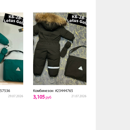
57536
Комбинезон
#23444765
3,105
29.07.2026
21.07.2026
руб