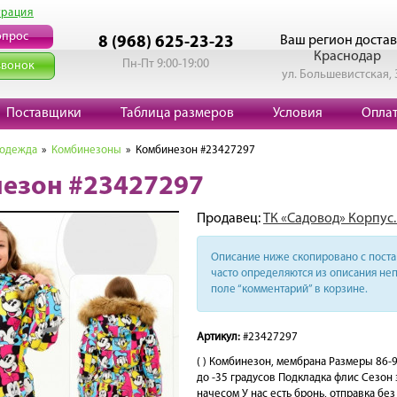
трация
опрос
Ваш регион достав
8 (968) 625-23-23
Краснодар
Пн-Пт 9:00-19:00
звонок
ул. Большевистская, 
Поставщики
Таблица размеров
Условия
Опла
 одежда
»
Комбинезоны
» Комбинезон #23427297
езон #23427297
Продавец:
ТК «Садовод» Корпус.
Описание ниже скопировано с поста 
часто определяются из описания неп
поле “комментарий” в корзине.
Артикул:
#23427297
( ) Комбинезон, мембрана Размеры 86-
до -35 градусов Подкладка флис Сезон 
начесом У нас есть бронь, отправка бе