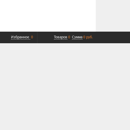
Избранное
0
Товаров
0
Сумма
0 руб.
ПЛАТНАЯ ДОСТАВКА ДО ТК
СОВРЕМЕННЫЙ СЕРВИС