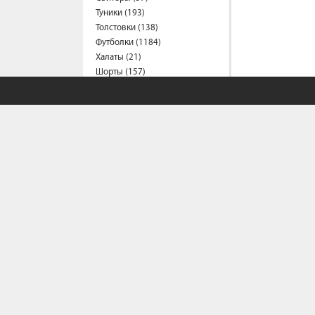
Туники (193)
Толстовки (138)
Футболки (1184)
Халаты (21)
Шорты (157)
Штаны (304)
Юбки (56)
Пальто (6)
Спецодежда
Медицинская одежда (23)
Мужская одежда
Бейсболки (107)
Брюки (97)
Водолазки (18)
Ветровки (11)
Домашняя одежда (2)
Джинсы (20)
СОБСТВЕННЫЙ С
Жилеты (22)
Кофты (52)