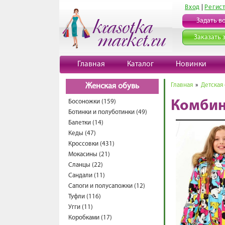
Вход
|
Регис
Задать в
Заказать 
Главная
Каталог
Новинки
Главная
»
Детская
Женская обувь
Босоножки (159)
Комбин
Ботинки и полуботинки (49)
Балетки (14)
Кеды (47)
Кроссовки (431)
Мокасины (21)
Сланцы (22)
Сандали (11)
Сапоги и полусапожки (12)
Туфли (116)
Угги (11)
Коробками (17)