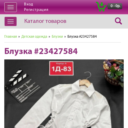
Вход
|
0 - 0р.
Открыть
Регистрация
навигацию
Каталог товаров
Открыть
навигацию
Главная
»
Детская одежда
»
Блузки
» Блузка #23427584
Блузка #23427584