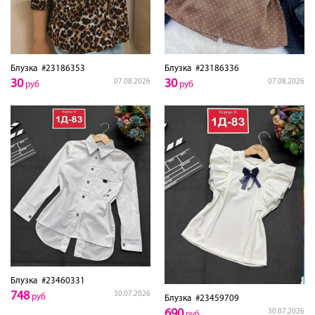
Блузка
#23186353
Блузка
#23186336
30
30
07.08.2026
07.08.2026
руб
руб
Блузка
#23460331
748
30.07.2026
руб
Блузка
#23459709
690
30.07.2026
руб