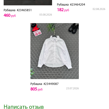
Рубашка
#23464204
182
02.08.2026
Рубашка
#23465851
руб
460
03.08.2026
руб
Рубашка
#23449087
805
23.07.2026
руб
Написать отзыв