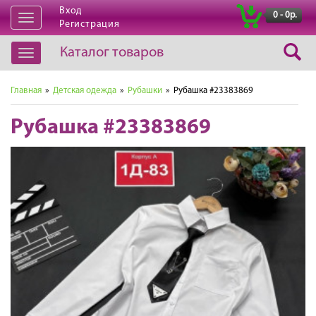
Вход
|
0 - 0р.
Открыть
Регистрация
навигацию
Каталог товаров
Открыть
навигацию
Главная
»
Детская одежда
»
Рубашки
» Рубашка #23383869
Рубашка #23383869