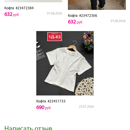
Кофта
#23472384
632
07.08.2026
руб
Кофта
#23472306
632
07.08.2026
руб
Кофта
#23451733
690
25.07.2026
руб
Написать отзыв