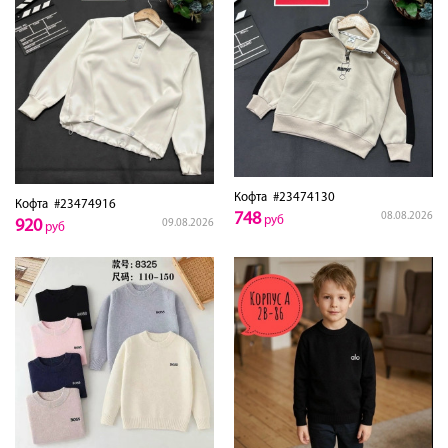
Кофта
#23474130
Кофта
#23474916
748
08.08.2026
руб
920
09.08.2026
руб