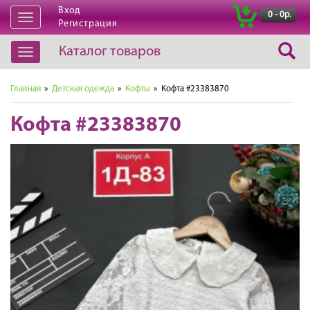
Вход
|
0 - 0р.
Открыть
Регистрация
навигацию
Каталог товаров
Открыть
навигацию
Главная
»
Детская одежда
»
Кофты
» Кофта #23383870
Кофта #23383870