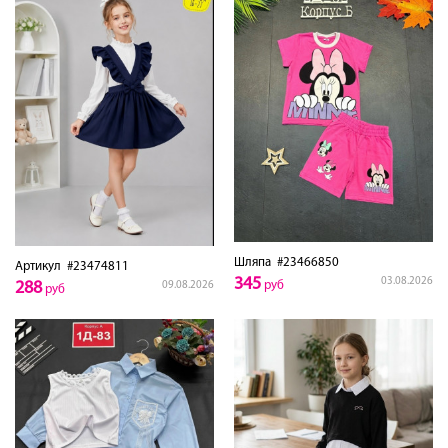
Шляпа
#23466850
Артикул
#23474811
345
03.08.2026
288
руб
09.08.2026
руб