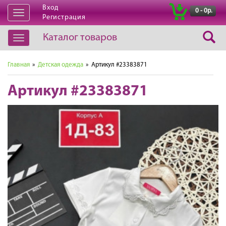
Вход
|
0 - 0р.
Открыть
Регистрация
навигацию
Каталог товаров
Открыть
навигацию
Главная
»
Детская одежда
» Артикул #23383871
Артикул #23383871