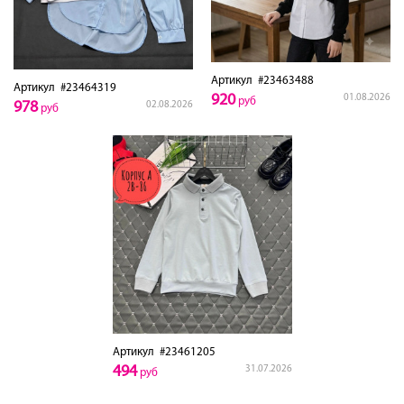
Артикул
#23463488
Артикул
#23464319
920
01.08.2026
руб
978
02.08.2026
руб
Артикул
#23461205
494
31.07.2026
руб