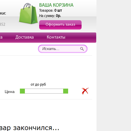
ВАША КОРЗИНА
Товаров:
0 шт
ки:
На сумму:
0р.
352
Оформить заказ
та
Доставка
Контакты
от
до
руб