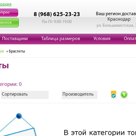
трация
опрос
Ваш регион достав
8 (968) 625-23-23
Краснодар
Пн-Пт 9:00-19:00
звонок
ул. Большевистская, 
Поставщики
Таблица размеров
Условия
Опла
ия
» Браслеты
ты
егории: 0
Сортировать
Производитель