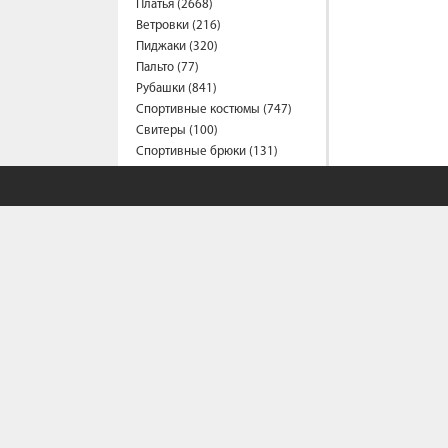
Платья (2668)
Ветровки (216)
Пиджаки (320)
Пальто (77)
Рубашки (841)
Спортивные костюмы (747)
Свитеры (100)
Спортивные брюки (131)
Сарафаны (203)
Термобелье (2)
Трусы (44)
Туники (219)
Толстовки (580)
Топы (164)
Футболки (1564)
Фартуки (3)
Халаты (15)
Шарфы и платки (42)
Шорты (461)
Штаны (687)
Юбки (316)
Плащи (9)