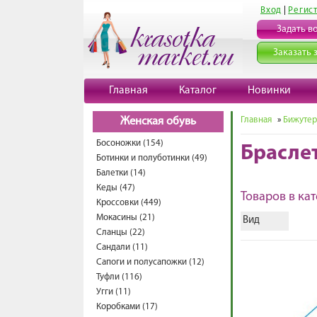
Вход
|
Регис
Задать в
Заказать 
Главная
Каталог
Новинки
Главная
»
Бижутер
Женская обувь
Босоножки (154)
Брасле
Ботинки и полуботинки (49)
Балетки (14)
Кеды (47)
Товаров в кат
Кроссовки (449)
Мокасины (21)
Вид
Сланцы (22)
Сандали (11)
Сапоги и полусапожки (12)
Туфли (116)
Угги (11)
Коробками (17)