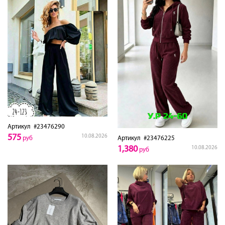
Артикул
#23476290
575
10.08.2026
Артикул
#23476225
руб
1,380
10.08.2026
руб