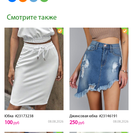
Смотрите также
Юбка
#23173238
Джинсовая юбка
#23146191
100
250
08.08.2026
08.08.2026
руб
руб