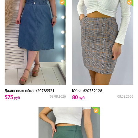
Джинсовая юбка
#20785521
Юбка
#20752128
575
80
08.08.2026
08.08.2026
руб
руб