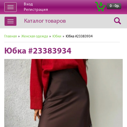
Вход
|
0 - 0р.
Открыть
Регистрация
навигацию
Каталог товаров
Открыть
навигацию
Главная
»
Женская одежда
»
Юбки
» Юбка #23383934
Юбка #23383934