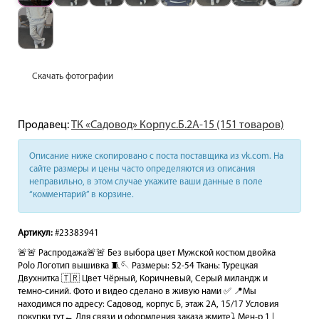
Скачать фотографии
Продавец:
ТК «Садовод» Корпус.Б.2А-15 (151 товаров)
Описание ниже скопировано с поста поставщика из vk.com. На
сайте размеры и цены часто определяются из описания
неправильно, в этом случае укажите ваши данные в поле
“комментарий” в корзине.
Артикул:
#23383941
🚨🚨 Распродажа🚨🚨 Без выбора цвет Мужской костюм двойка
Polo Логотип вышивка 🧵🪡 Размеры: 52-54 Ткань: Турецкая
Двухнитка 🇹🇷 Цвет Чёрный, Коричневый, Серый миландж и
темно-синий. Фото и видео сделано в живую нами ✅ 📍Мы
находимся по адресу: Садовод, корпус Б, этаж 2А, 15/17 Условия
покупки тут← Для связи и оформления заказа жмите⤵️ Мен-р 1 |