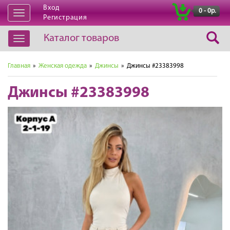
Вход
|
0 - 0р.
Открыть
Регистрация
навигацию
Каталог товаров
Открыть
навигацию
Главная
»
Женская одежда
»
Джинсы
» Джинсы #23383998
Джинсы #23383998