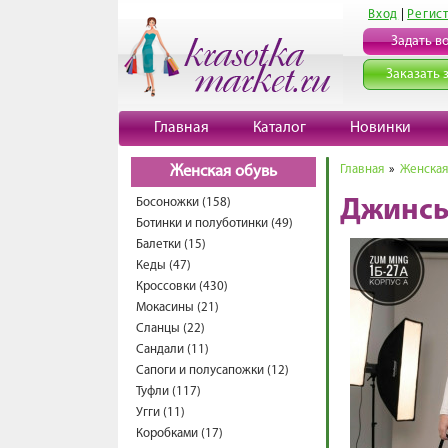
Вход
|
Регис
Задать в
Заказать 
Главная
Каталог
Новинки
Главная
»
Женская
Женская обувь
Босоножки (158)
Джинсы
Ботинки и полуботинки (49)
Балетки (15)
Кеды (47)
Кроссовки (430)
Мокасины (21)
Сланцы (22)
Сандали (11)
Сапоги и полусапожки (12)
Туфли (117)
Угги (11)
Коробками (17)