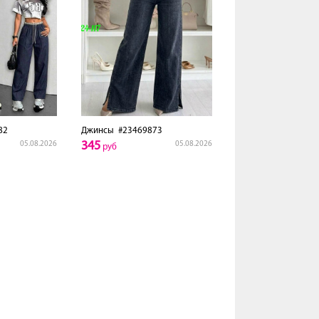
82
Джинсы
#23469873
345
05.08.2026
05.08.2026
руб