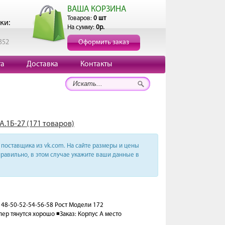
ВАША КОРЗИНА
Товаров:
0 шт
ки:
На сумму:
0р.
352
Оформить заказ
та
Доставка
Контакты
А.1Б-27 (171 товаров)
поставщика из vk.com. На сайте размеры и цены
равильно, в этом случае укажите ваши данные в
48-50-52-54-56-58 Рост Модели 172
р тянутся хорошо ◾️Заказ: Корпус А место