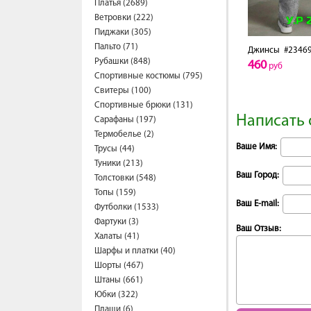
Платья (2689)
Ветровки (222)
Пиджаки (305)
Пальто (71)
Джинсы
#2346
Рубашки (848)
460
руб
Спортивные костюмы (795)
Свитеры (100)
Спортивные брюки (131)
Написать 
Сарафаны (197)
Термобелье (2)
Ваше Имя:
Трусы (44)
Туники (213)
Ваш Город:
Толстовки (548)
Топы (159)
Ваш E-mail:
Футболки (1533)
Фартуки (3)
Ваш Отзыв:
Халаты (41)
Шарфы и платки (40)
Шорты (467)
Штаны (661)
Юбки (322)
Плащи (6)