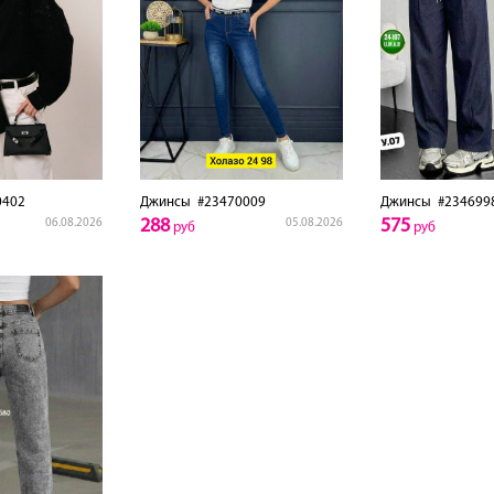
0402
Джинсы
#23470009
Джинсы
#234699
288
575
06.08.2026
05.08.2026
руб
руб