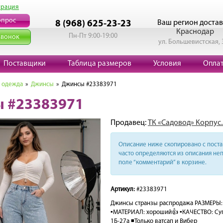
трация
опрос
Ваш регион достав
8 (968) 625-23-23
Краснодар
Пн-Пт 9:00-19:00
звонок
ул. Большевистская, 
Поставщики
Таблица размеров
Условия
Опла
 одежда
»
Джинсы
» Джинсы #23383971
 #23383971
Продавец:
ТК «Садовод» Корпус.
Описание ниже скопировано с поста 
часто определяются из описания неп
поле “комментарий” в корзине.
Артикул:
#23383971
Джинсы странзы распродажа РАЗМЕРЫ: 
▪МАТЕРИАЛ: хороший👍 ▪КАЧЕСТВО: Супе
1Б-27а ◾️Только ватсап и Вибер