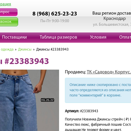
трация
опрос
Ваш регион достав
8 (968) 625-23-23
Краснодар
Пн-Пт 9:00-19:00
звонок
ул. Большевистская, 
Поставщики
Таблица размеров
Условия
Опла
 одежда
»
Джинсы
» Джинсы #23383943
 #23383943
Продавец:
ТК «Садовод» Корпус.
Описание ниже скопировано с поста 
часто определяются из описания неп
поле “комментарий” в корзине.
Артикул:
#23383943
Получили Новинка Джинсы стрейч ( ₽) Р
Качество люкс, фабричный пошив Соста
дышащая Не теряют форму и цвет.