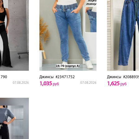
1790
Джинсы
#23471752
Джинсы
#208893
1,035
1,625
07.08.2026
07.08.2026
руб
руб