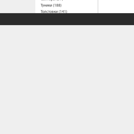
Туники (188)
Толстовки (141)
Футболки (1214)
Халаты (1)
Шорты (153)
Штаны (316)
Юбки (54)
Пальто (6)
Спецодежда
Медицинская одежда (16)
Мужская одежда
Бейсболки (107)
Брюки (94)
Водолазки (19)
СОБСТВЕННЫЙ С
Ветровки (11)
Домашняя одежда (2)
Политика конфи
Джинсы (16)
Условия сотрудн
Жилеты (22)
Как сделать зака
Кофты (54)