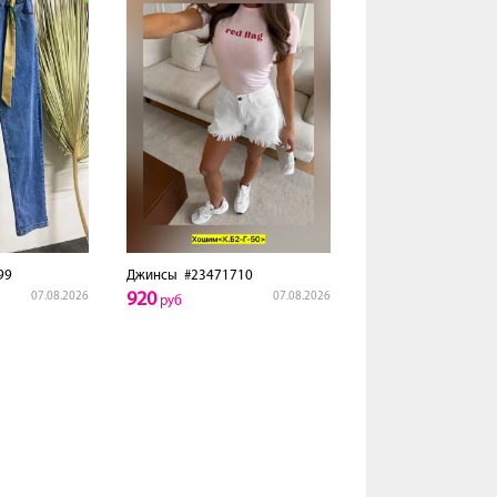
99
Джинсы
#23471710
920
07.08.2026
07.08.2026
руб