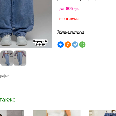
805
Цена:
руб
Нет в наличии.
Таблица размеров
графии
также