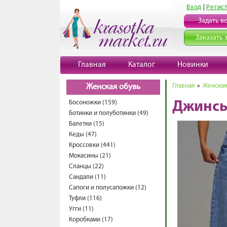
Вход
|
Регис
Задать в
Заказать 
Главная
Каталог
Новинки
Главная
»
Женская
Женская обувь
Босоножки (159)
Джинсы
Ботинки и полуботинки (49)
Балетки (15)
Кеды (47)
Кроссовки (441)
Мокасины (21)
Сланцы (22)
Сандали (11)
Сапоги и полусапожки (12)
Туфли (116)
Угги (11)
Коробками (17)