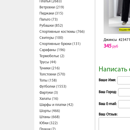
Платья (2683)
Ветровки (219)
Пиджаки (315)
Пальто (73)
Рубашки (852)
Спортивные костюмы (766)
Свитеры (100)
Джинсы
#2347
Спортивные брюки (131)
345
руб
Сарафаны (196)
Термобелье (2)
Трусы (44)
Написать 
Туники (216)
Толстовки (570)
Ваше Имя:
Топы (158)
Футболки (1553)
Ваш Город:
Фартуки (3)
Халаты (16)
Ваш E-mail:
Шарфы и платки (42)
Шорты (466)
Ваш Отзыв:
Штаны (668)
Юбки (322)
Плащи (7)