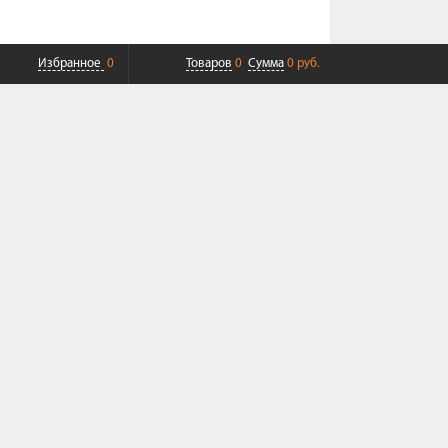
Избранное
0
Товаров
0
Сумма
0 руб.
ПЛАТНАЯ ДОСТАВКА ДО ТК
СОВРЕМЕННЫЙ СЕРВИС
+7 (968) 625-23-23
Пн-Пт 9:00-19:00