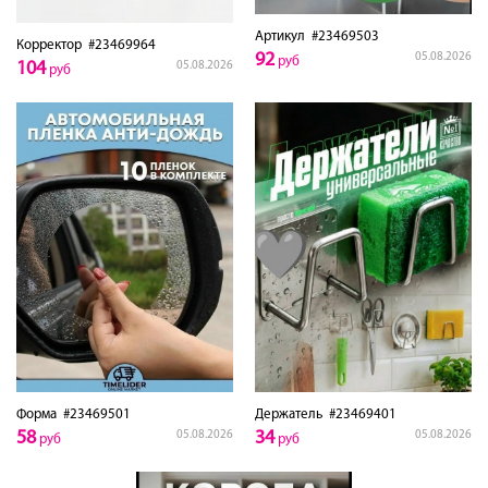
Артикул
#23469503
Корректор
#23469964
92
05.08.2026
руб
104
05.08.2026
руб
Форма
#23469501
Держатель
#23469401
58
34
05.08.2026
05.08.2026
руб
руб