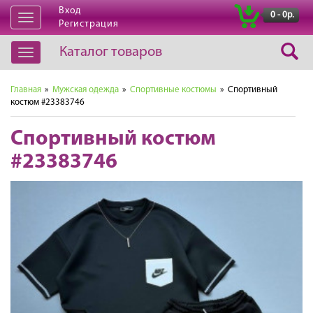
Вход
|
0 - 0р.
Открыть
Регистрация
навигацию
Каталог товаров
Открыть
навигацию
Главная
»
Мужская одежда
»
Спортивные костюмы
» Спортивный
костюм #23383746
Спортивный костюм
#23383746