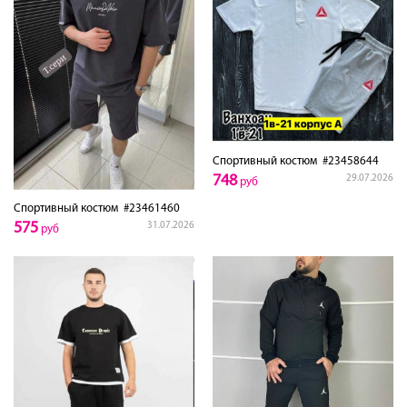
Спортивный костюм
#23458644
748
29.07.2026
руб
Спортивный костюм
#23461460
575
31.07.2026
руб