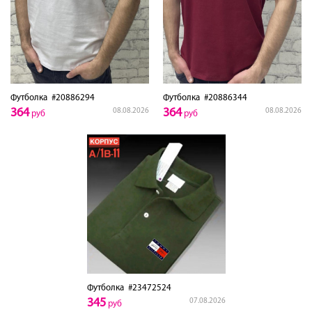
Футболка
#20886294
Футболка
#20886344
364
364
08.08.2026
08.08.2026
руб
руб
Футболка
#23472524
345
07.08.2026
руб