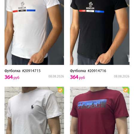
Футболка
#20914715
Футболка
#20914716
364
364
08.08.2026
08.08.2026
руб
руб