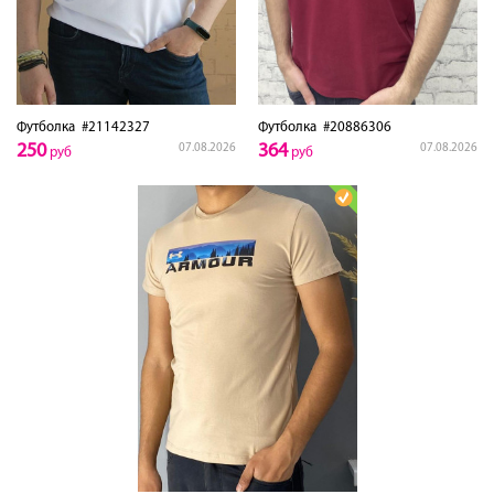
Футболка
#21142327
Футболка
#20886306
250
364
07.08.2026
07.08.2026
руб
руб