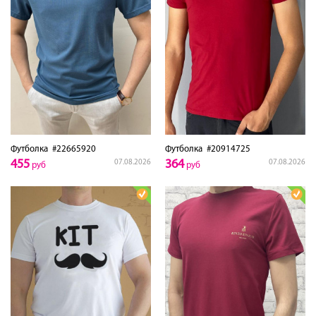
Футболка
#22665920
Футболка
#20914725
455
364
07.08.2026
07.08.2026
руб
руб