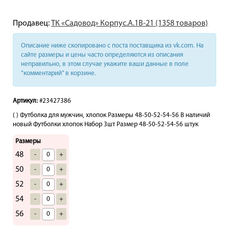
Продавец:
ТК «Садовод» Корпус.А.1В-21 (1358 товаров)
Описание ниже скопировано с поста поставщика из vk.com. На
сайте размеры и цены часто определяются из описания
неправильно, в этом случае укажите ваши данные в поле
“комментарий” в корзине.
Артикул:
#23427386
( ) Футболка для мужчин, хлопок Размеры 48-50-52-54-56 В наличий
новый Футболки хлопок Набор 3шт Размер 48-50-52-54-56 штук
Размеры
48
-
+
50
-
+
52
-
+
54
-
+
56
-
+