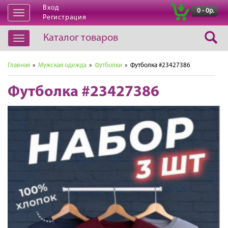
Вход
|
0 - 0р.
Открыть
Регистрация
навигацию
Каталог товаров
Открыть
навигацию
Главная
»
Мужская одежда
»
Футболки
» Футболка #23427386
Футболка #23427386