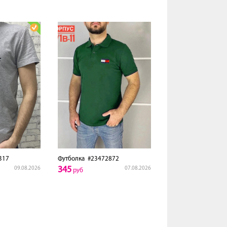
317
Футболка
#23472872
345
09.08.2026
07.08.2026
руб