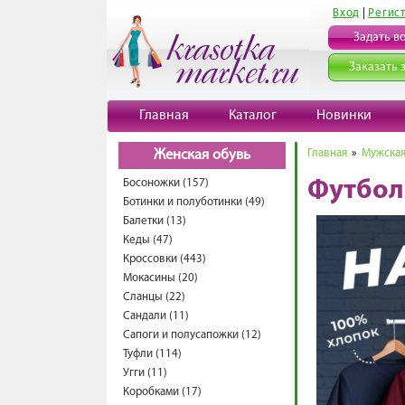
Вход
|
Регис
Задать в
Заказать 
Главная
Каталог
Новинки
Главная
»
Мужская
Женская обувь
Босоножки (157)
Футбол
Ботинки и полуботинки (49)
Балетки (13)
Кеды (47)
Кроссовки (443)
Мокасины (20)
Сланцы (22)
Сандали (11)
Сапоги и полусапожки (12)
Туфли (114)
Угги (11)
Коробками (17)