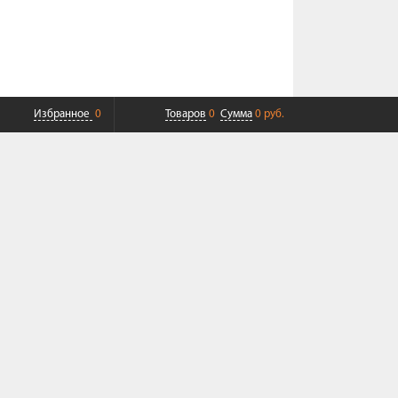
Избранное
0
Товаров
0
Сумма
0 руб.
ПЛАТНАЯ ДОСТАВКА ДО ТК
СОВРЕМЕННЫЙ СЕРВИС