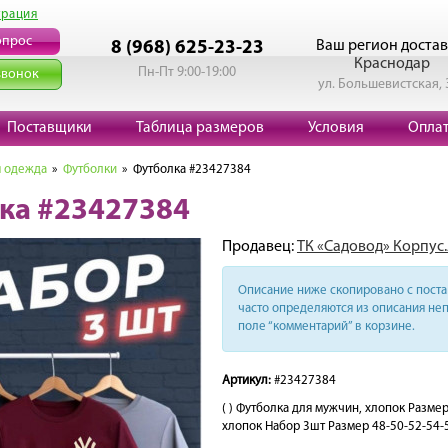
трация
опрос
Ваш регион достав
8 (968) 625-23-23
Краснодар
Пн-Пт 9:00-19:00
звонок
ул. Большевистская, 
Поставщики
Таблица размеров
Условия
Опла
 одежда
»
Футболки
» Футболка #23427384
ка #23427384
Продавец:
ТК «Садовод» Корпус.
Описание ниже скопировано с поста 
часто определяются из описания неп
поле “комментарий” в корзине.
Артикул:
#23427384
( ) Футболка для мужчин, хлопок Разм
хлопок Набор 3шт Размер 48-50-52-54-