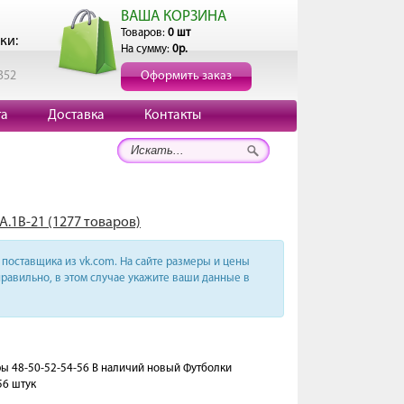
ВАША КОРЗИНА
Товаров:
0 шт
ки:
На сумму:
0р.
352
Оформить заказ
та
Доставка
Контакты
А.1В-21 (1277 товаров)
поставщика из vk.com. На сайте размеры и цены
равильно, в этом случае укажите ваши данные в
еры 48-50-52-54-56 В наличий новый Футболки
56 штук