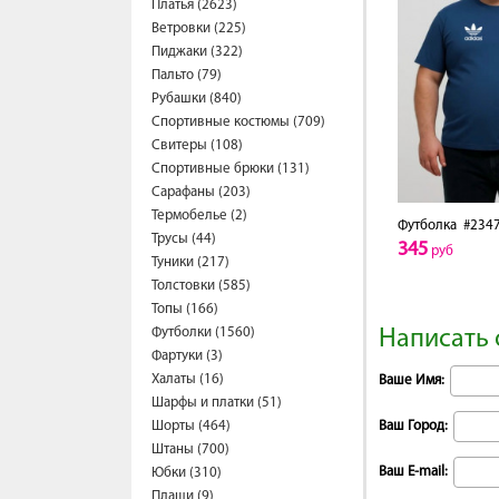
Платья (2623)
Ветровки (225)
Пиджаки (322)
Пальто (79)
Рубашки (840)
Спортивные костюмы (709)
Свитеры (108)
Спортивные брюки (131)
Сарафаны (203)
Термобелье (2)
Футболка
#2347
Трусы (44)
345
руб
Туники (217)
Толстовки (585)
Топы (166)
Футболки (1560)
Написать 
Фартуки (3)
Халаты (16)
Ваше Имя:
Шарфы и платки (51)
Шорты (464)
Ваш Город:
Штаны (700)
Ваш E-mail:
Юбки (310)
Плащи (9)