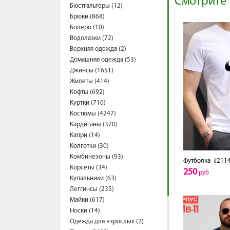
Смотрите 
Бюстгальтеры (12)
Брюки (868)
Болеро (10)
Водолазки (72)
Верхняя одежда (2)
Домашняя одежда (53)
Джинсы (1651)
Жилеты (414)
Кофты (692)
Куртки (710)
Костюмы (4247)
Кардиганы (370)
Капри (14)
Колготки (30)
Комбинезоны (93)
Футболка
#2114
Корсеты (34)
250
руб
Купальники (63)
Леггинсы (235)
Майки (617)
Носки (14)
Одежда для взрослых (2)