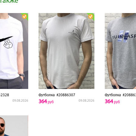
также
2328
Футболка
#20886307
Футболка
#20886
364
364
09.08.2026
09.08.2026
руб
руб