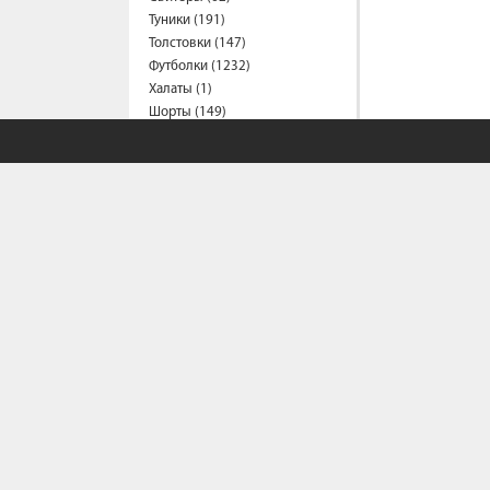
Туники (191)
Толстовки (147)
Футболки (1232)
Халаты (1)
Шорты (149)
Штаны (333)
Юбки (54)
Пальто (7)
Спецодежда
Медицинская одежда (16)
Мужская одежда
Бейсболки (107)
Брюки (80)
Водолазки (19)
Ветровки (10)
Домашняя одежда (2)
Джинсы (19)
СОБСТВЕННЫЙ С
Жилеты (22)
Кофты (54)