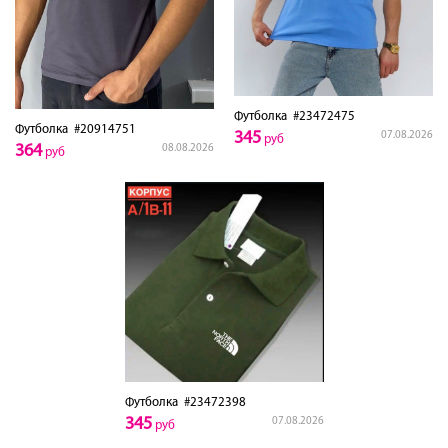
Футболка
#23472475
Футболка
#20914751
345
07.08.2026
руб
364
08.08.2026
руб
Футболка
#23472398
345
07.08.2026
руб