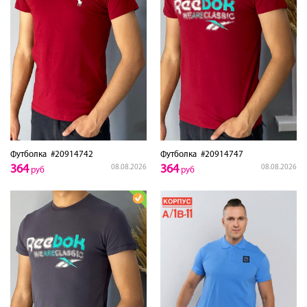
Футболка
#20914742
Футболка
#20914747
364
364
08.08.2026
08.08.2026
руб
руб