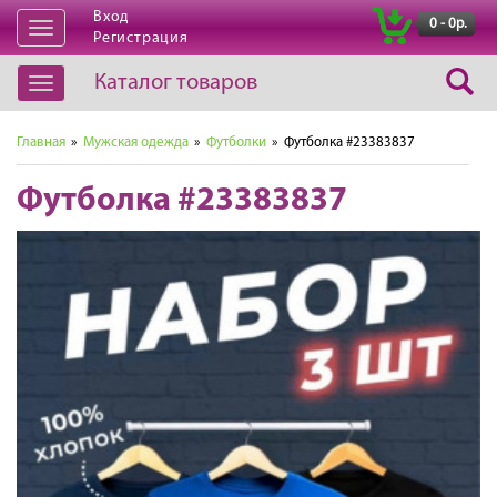
Вход
|
0 - 0р.
Открыть
Регистрация
навигацию
Каталог товаров
Открыть
навигацию
Главная
»
Мужская одежда
»
Футболки
» Футболка #23383837
Футболка #23383837