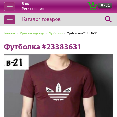
Вход
|
0 - 0р.
Открыть
Регистрация
навигацию
Каталог товаров
Открыть
навигацию
Главная
»
Мужская одежда
»
Футболки
» Футболка #23383631
Футболка #23383631