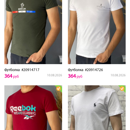
Футболка
#20914717
Футболка
#20914726
364
364
10.08.2026
10.08.2026
руб
руб