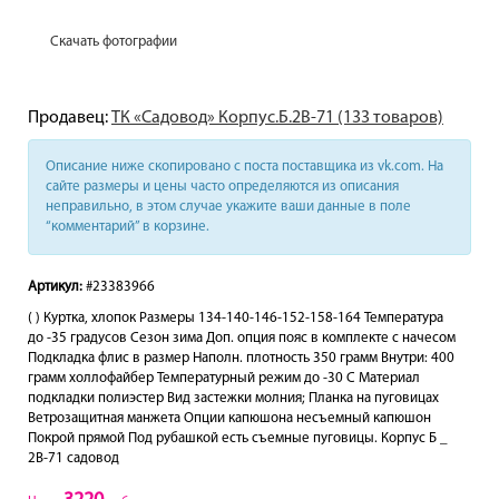
Скачать фотографии
Продавец:
ТК «Садовод» Корпус.Б.2В-71 (133 товаров)
Описание ниже скопировано с поста поставщика из vk.com. На
сайте размеры и цены часто определяются из описания
неправильно, в этом случае укажите ваши данные в поле
“комментарий” в корзине.
Артикул:
#23383966
( ) Куртка, хлопок Размеры 134-140-146-152-158-164 Температура
до -35 градусов Сезон зима Доп. опция пояс в комплекте с начесом
Подкладка флис в размер Наполн. плотность 350 грамм Внутри: 400
грамм холлофайбер Температурный режим до -30 С Материал
подкладки полиэстер Вид застежки молния; Планка на пуговицах
Ветрозащитная манжета Опции капюшона несъемный капюшон
Покрой прямой Под рубашкой есть съемные пуговицы. Корпус Б _
2В-71 садовод