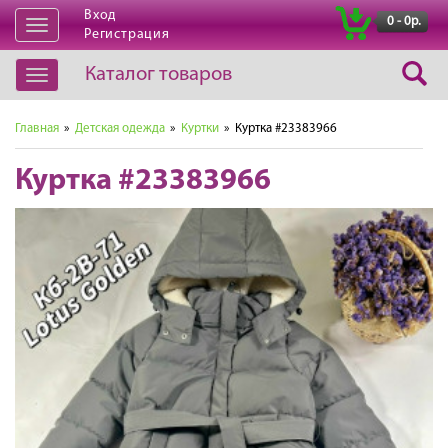
Вход
|
0 - 0р.
Открыть
Регистрация
навигацию
Каталог товаров
Открыть
навигацию
Главная
»
Детская одежда
»
Куртки
» Куртка #23383966
Куртка #23383966