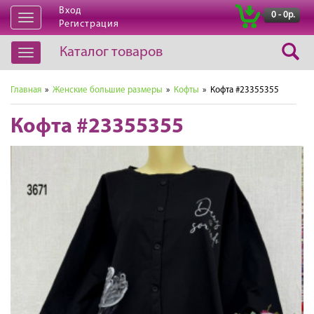
Вход
|
0 - 0р.
Открыть
Регистрация
навигацию
Каталог товаров
Открыть
навигацию
Главная
»
Женские большие размеры
»
Кофты
» Кофта #23355355
Кофта #23355355