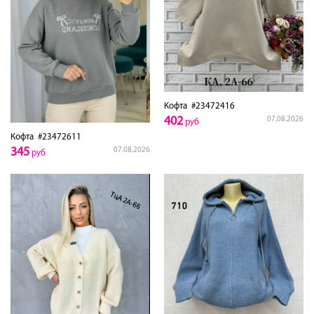
Кофта
#23472416
402
07.08.2026
руб
Кофта
#23472611
345
07.08.2026
руб