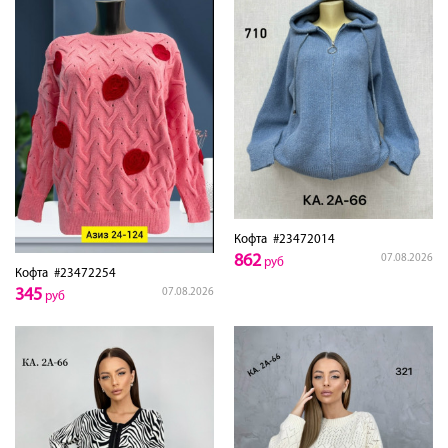
Кофта
#23472014
862
07.08.2026
руб
Кофта
#23472254
345
07.08.2026
руб