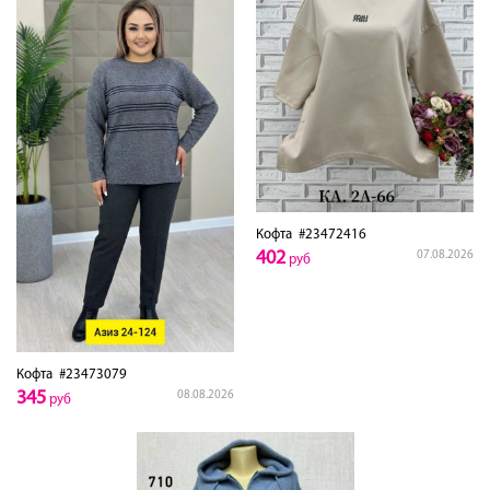
Кофта
#23472416
402
07.08.2026
руб
Кофта
#23473079
345
08.08.2026
руб