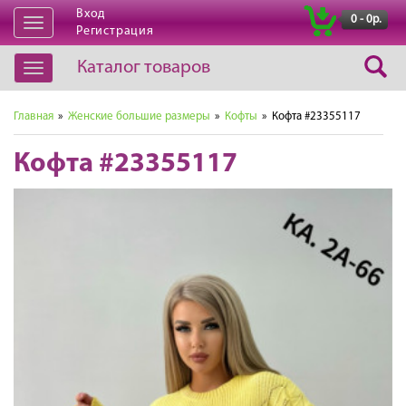
Вход
|
0 - 0р.
Открыть
Регистрация
навигацию
Каталог товаров
Открыть
навигацию
Главная
»
Женские большие размеры
»
Кофты
» Кофта #23355117
Кофта #23355117